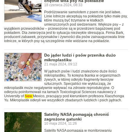
chętnie wita psy na pokładzie
18 czerwca 2024, 08:33
Podróżowanie samolotem z psem nie jest łatwe.
Linie lotnicze akceptują na pokładzie tylko małe psy,
które muszą być trzymane w klatkach
umieszczonych pod siedzeniami. Większe psy – z
wyjątkiem przewodników – przewożone są w przestrzeni bagażowej pod
pokładem. Dla zwierzęcia jest to sytuacja niezwykle stresująca. Firma Bark,
producent zabawek, przysmaków i żywności dla psów zainaugurowała linie
lotnicze, w których psy są szczególnie mile widziane na pokładzie.
Do jąder ludzi i psów przenika dużo
mikroplastiku
21 maja 2024, 09:12
W jądrach psów i ludzi znaleziono duże ilości
mikroplastiku. To kolejna tkanka w organizmach
żywych, w której odkryto fragmenty tworzyw
sztucznych. Specjaliści nie wykluczają, że
mikroplastik może negatywnie wpływać na zdrowie reprodukcyjne. O
odkryciu poinformowali na łamach Toxicological Sciences naukowcy z
University of
New
Mexico, pracujący pod kierunkiem profesora Xiaozhonga
Yu. Mikroplastik odkryli we wszystkich zbadanych ludzkich i psich jądrach.
Satelity NASA pomagają chronić
zagrożone gatunki
10 maja 2024, 11:26
Satelity NASA pomagają w monitorowaniu