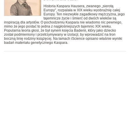
Historia Kaspara Hausera, zwanego „sierotą
Europy”, rozpalała w XIX wieku wyobraźnię całej
Europy. Ten niezwykle zagadkowy mężczyzna, jego
tajemnicze życie i śmierć od dwóch wieków są
inspiracją dla artystów. O pochodzeniu Kaspara nie wiadomo nic pewnego,
mimo że jego postać to jedna z najgłośniejszych tajemnic XIX wieku.
Popularna teoria głosi, że był synem księcia Badenii, który jako dziecko
został podmieniony i przetrzymywany w izolacji, by wprowadzić na tron
boczną linię rodziny książęcej. Na łamach iScience opisano właśnie wyniki
badań materiału genetycznego Kaspara.