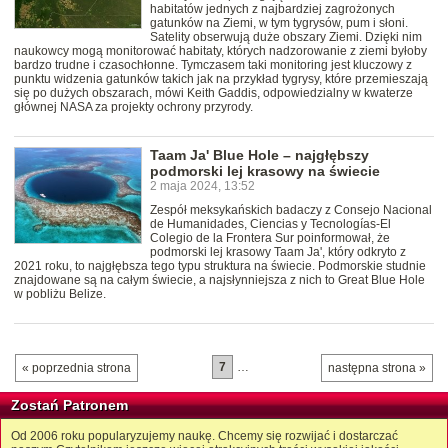
habitatów jednych z najbardziej zagrożonych
gatunków na Ziemi, w tym tygrysów, pum i słoni.
Satelity obserwują duże obszary Ziemi. Dzięki nim
naukowcy mogą monitorować habitaty, których nadzorowanie z ziemi byłoby
bardzo trudne i czasochłonne. Tymczasem taki monitoring jest kluczowy z
punktu widzenia gatunków takich jak na przykład tygrysy, które przemieszają
się po dużych obszarach, mówi Keith Gaddis, odpowiedzialny w kwaterze
głównej NASA za projekty ochrony przyrody.
Taam Ja' Blue Hole – najgłębszy
podmorski lej krasowy na świecie
2 maja 2024, 13:52
Zespół meksykańskich badaczy z Consejo Nacional
de Humanidades, Ciencias y Tecnologías-El
Colegio de la Frontera Sur poinformował, że
podmorski lej krasowy Taam Ja', który odkryto z
2021 roku, to najgłębsza tego typu struktura na świecie. Podmorskie studnie
znajdowane są na całym świecie, a najsłynniejsza z nich to Great Blue Hole
w pobliżu Belize.
7
…
« poprzednia strona
następna strona »
Zostań Patronem
Od 2006 roku popularyzujemy naukę. Chcemy się rozwijać i dostarczać