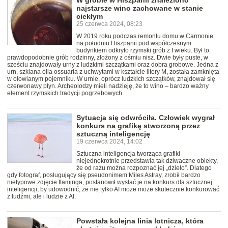
W grobie w Hiszpanii znaleziono
najstarsze wino zachowane w stanie
ciekłym
25 czerwca 2024, 08:23
W 2019 roku podczas remontu domu w Carmonie
na południu Hiszpanii pod współczesnym
budynkiem odkryto rzymski grób z I wieku. Był to
prawdopodobnie grób rodzinny, złożony z ośmiu nisz. Dwie były puste, w
sześciu znajdowały urny z ludzkimi szczątkami oraz dobra grobowe. Jedna z
urn, szklana olla ossuaria z uchwytami w kształcie litery M, została zamknięta
w ołowianym pojemniku. W urnie, oprócz ludzkich szczątków, znajdował się
czerwonawy płyn. Archeolodzy mieli nadzieję, że to wino – bardzo ważny
element rzymskich tradycji pogrzebowych.
Sytuacja się odwróciła. Człowiek wygrał
konkurs na grafikę stworzoną przez
sztuczną inteligencję
19 czerwca 2024, 14:02
Sztuczna inteligencja tworząca grafiki
niejednokrotnie przedstawia tak dziwaczne obiekty,
że od razu można rozpoznać jej „dzieło”. Dlatego
gdy fotograf, posługujący się pseudonimem Miles Astray, zrobił bardzo
nietypowe zdjęcie flaminga, postanowił wysłać je na konkurs dla sztucznej
inteligencji, by udowodnić, że nie tylko AI może może skutecznie konkurować
z ludźmi, ale i ludzie z AI.
Powstała kolejna linia lotnicza, która