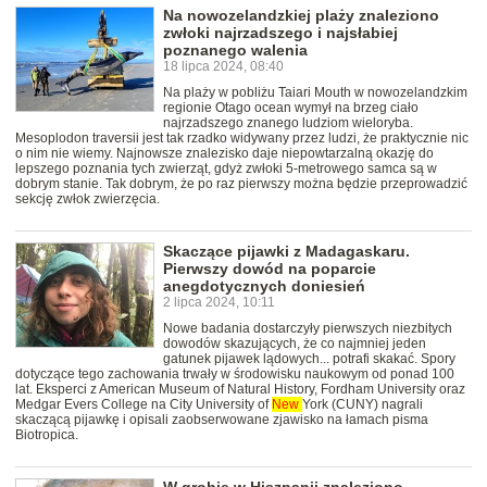
Na nowozelandzkiej plaży znaleziono
zwłoki najrzadszego i najsłabiej
poznanego walenia
18 lipca 2024, 08:40
Na plaży w pobliżu Taiari Mouth w nowozelandzkim
regionie Otago ocean wymył na brzeg ciało
najrzadszego znanego ludziom wieloryba.
Mesoplodon traversii jest tak rzadko widywany przez ludzi, że praktycznie nic
o nim nie wiemy. Najnowsze znalezisko daje niepowtarzalną okazję do
lepszego poznania tych zwierząt, gdyż zwłoki 5-metrowego samca są w
dobrym stanie. Tak dobrym, że po raz pierwszy można będzie przeprowadzić
sekcję zwłok zwierzęcia.
Skaczące pijawki z Madagaskaru.
Pierwszy dowód na poparcie
anegdotycznych doniesień
2 lipca 2024, 10:11
Nowe badania dostarczyły pierwszych niezbitych
dowodów skazujących, że co najmniej jeden
gatunek pijawek lądowych... potrafi skakać. Spory
dotyczące tego zachowania trwały w środowisku naukowym od ponad 100
lat. Eksperci z American Museum of Natural History, Fordham University oraz
Medgar Evers College na City University of
New
York (CUNY) nagrali
skaczącą pijawkę i opisali zaobserwowane zjawisko na łamach pisma
Biotropica.