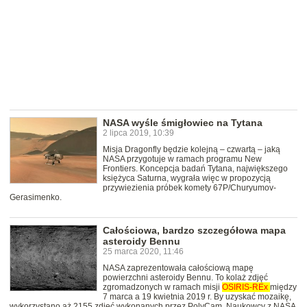
NASA wyśle śmigłowiec na Tytana
2 lipca 2019, 10:39
Misja Dragonfly będzie kolejną – czwartą – jaką
NASA przygotuje w ramach programu New
Frontiers. Koncepcja badań Tytana, największego
księżyca Saturna, wygrała więc w propozycją
przywiezienia próbek komety 67P/Churyumov-
Gerasimenko.
Całościowa, bardzo szczegółowa mapa
asteroidy Bennu
25 marca 2020, 11:46
NASA zaprezentowała całościową mapę
powierzchni asteroidy Bennu. To kolaż zdjęć
zgromadzonych w ramach misji
OSIRIS-REx
między
7 marca a 19 kwietnia 2019 r. By uzyskać mozaikę,
wykorzystano aż 2155 zdjęć wykonanych przez PolyCam. Naukowcy z NASA