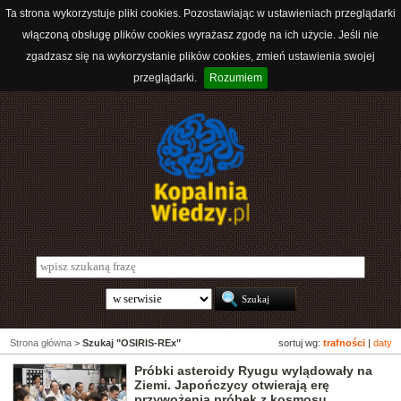
Ta strona wykorzystuje pliki cookies. Pozostawiając w ustawieniach przeglądarki
włączoną obsługę plików cookies wyrażasz zgodę na ich użycie. Jeśli nie
zgadzasz się na wykorzystanie plików cookies, zmień ustawienia swojej
przeglądarki.
Rozumiem
Strona główna
>
Szukaj "OSIRIS-REx"
sortuj wg:
trafności
|
daty
Próbki asteroidy Ryugu wylądowały na
Ziemi. Japończycy otwierają erę
przywożenia próbek z kosmosu