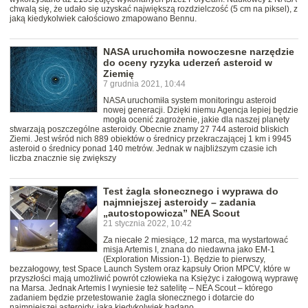
chwalą się, że udało się uzyskać największą rozdzielczość (5 cm na piksel), z
jaką kiedykolwiek całościowo zmapowano Bennu.
NASA uruchomiła nowoczesne narzędzie
do oceny ryzyka uderzeń asteroid w
Ziemię
7 grudnia 2021, 10:44
NASA uruchomiła system monitoringu asteroid
nowej generacji. Dzięki niemu Agencja lepiej będzie
mogła ocenić zagrożenie, jakie dla naszej planety
stwarzają poszczególne asteroidy. Obecnie znamy 27 744 asteroid bliskich
Ziemi. Jest wśród nich 889 obiektów o średnicy przekraczającej 1 km i 9945
asteroid o średnicy ponad 140 metrów. Jednak w najbliższym czasie ich
liczba znacznie się zwiększy
Test żagla słonecznego i wyprawa do
najmniejszej asteroidy – zadania
„autostopowicza” NEA Scout
21 stycznia 2022, 10:42
Za niecałe 2 miesiące, 12 marca, ma wystartować
misja Artemis I, znana do niedawna jako EM-1
(Exploration Mission-1). Będzie to pierwszy,
bezzałogowy, test Space Launch System oraz kapsuły Orion MPCV, które w
przyszłości mają umożliwić powrót człowieka na Księżyc i załogową wyprawę
na Marsa. Jednak Artemis I wyniesie też satelitę – NEA Scout – którego
zadaniem będzie przetestowanie żagla słonecznego i dotarcie do
najmniejszej asteroidy, jaką kiedykolwiek badano.