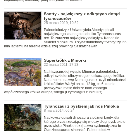
Scotty - największy z odkrytych dotąd
tyranozaurów
25 marca 2019, 10:52
Paleontolodzy z Uniwersytetu Alberty opisali
największego znanego osobnika Tyrannosaurus
rex. To zarazem największy odkryty w Kanadzie
szkielet dinozaura. Trzynastometrowy "Scotty" żył 66
mln lat temu na terenie dzisiejszej prowincji Saskatchewan.
Superkrólik z Minorki
22 marca 2011, 17:13
Na hiszpańskiej wyspie Minorce paleontolodzy
odkryli szkielet olbrzymiego nieskaczącego królika.
Nadano mu nazwę Nuralagus rex, czyli minorkański
król królików. Ważył on ok. 12 kg, co 6-krotnie
przewyższa masę dobrze nam znanego
współczesnego królika europejskiego (Oryctolagus cuniculus).
Tyranozaur z pyskiem jak nos Pinokia
8 maja 2014, 06:24
Naukowcy opisali dinozaura z późnej kredy, dla
którego przez rzucający się w oczy długi pysk ukuto
przezwisko Pinokio rex (nazwa systematyczna to
Qianzhousaurus sinensis). Paleontolodzy