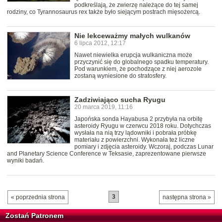
podkreślają, że zwierzę należące do tej samej
rodziny, co Tyrannosaurus rex także było siejącym postrach mięsożercą.
Nie lekceważmy małych wulkanów
6 lipca 2012, 12:17
Nawet niewielka erupcja wulkaniczna może
przyczynić się do globalnego spadku temperatury.
Pod warunkiem, że pochodzące z niej aerozole
zostaną wyniesione do stratosfery.
Zadziwiająco sucha Ryugu
20 marca 2019, 11:16
Japońska sonda Hayabusa 2 przybyła na orbitę
asteroidy Ryugu w czerwcu 2018 roku. Dotychczas
wysłała na nią trzy lądowniki i pobrała próbkę
materiału z powierzchni. Wykonała też liczne
pomiary i zdjęcia asteroidy. Wczoraj, podczas Lunar
and Planetary Science Conference w Teksasie, zaprezentowane pierwsze
wyniki badań.
3
« poprzednia strona
następna strona »
Zostań Patronem