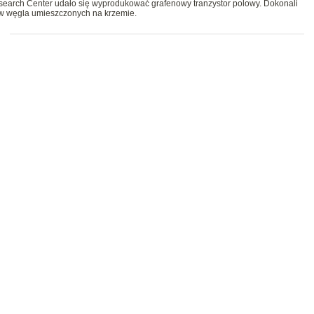
earch Center udało się wyprodukować grafenowy tranzystor polowy. Dokonali
w węgla umieszczonych na krzemie.