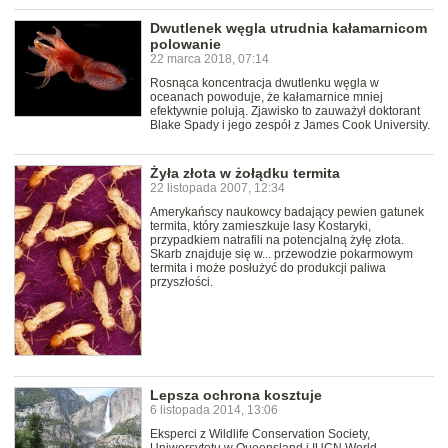
Dwutlenek węgla utrudnia kałamarnicom
polowanie
22 marca 2018, 07:14
Rosnąca koncentracja dwutlenku węgla w
oceanach powoduje, że kałamarnice mniej
efektywnie polują. Zjawisko to zauważył doktorant
Blake Spady i jego zespół z James Cook University.
Żyła złota w żołądku termita
22 listopada 2007, 12:34
Amerykańscy naukowcy badający pewien gatunek
termita, który zamieszkuje lasy Kostaryki,
przypadkiem natrafili na potencjalną żyłę złota.
Skarb znajduje się w... przewodzie pokarmowym
termita i może posłużyć do produkcji paliwa
przyszłości.
Lepsza ochrona kosztuje
6 listopada 2014, 13:06
Eksperci z Wildlife Conservation Society,