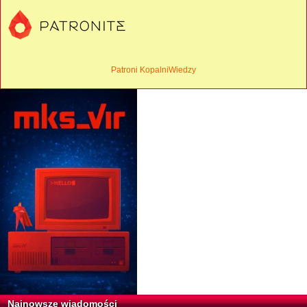
Patroni KopalniWiedzy
Najnowsze wiadomości