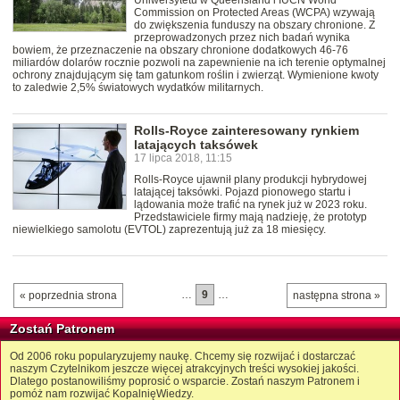
Uniwersytetu w Queensland i IUCN World
Commission on Protected Areas (WCPA) wzywają
do zwiększenia funduszy na obszary chronione. Z
przeprowadzonych przez nich badań wynika
bowiem, że przeznaczenie na obszary chronione dodatkowych 46-76
miliardów dolarów rocznie pozwoli na zapewnienie na ich terenie optymalnej
ochrony znajdującym się tam gatunkom roślin i zwierząt. Wymienione kwoty
to zaledwie 2,5% światowych wydatków militarnych.
Rolls-Royce zainteresowany rynkiem
latających taksówek
17 lipca 2018, 11:15
Rolls-Royce ujawnił plany produkcji hybrydowej
latającej taksówki. Pojazd pionowego startu i
lądowania może trafić na rynek już w 2023 roku.
Przedstawiciele firmy mają nadzieję, że prototyp
niewielkiego samolotu (EVTOL) zaprezentują już za 18 miesięcy.
…
9
…
« poprzednia strona
następna strona »
Zostań Patronem
Od 2006 roku popularyzujemy naukę. Chcemy się rozwijać i dostarczać
naszym Czytelnikom jeszcze więcej atrakcyjnych treści wysokiej jakości.
Dlatego postanowiliśmy poprosić o wsparcie. Zostań naszym Patronem i
pomóż nam rozwijać KopalnięWiedzy.