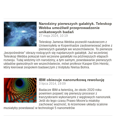
Narodziny pierwszych galaktyk. Teleskop
Webba umożliwił przeprowadzenie
unikatowych badań
27 maja 2024, 10:19
Teleskop Jamesa Webba pozwolił naukowcom z
Uniwersytetu w Kopenhadze zaobserwować jedne z
pierwszych galaktyk we wszechświecie. To pierwsze
„bezpośrednie” obrazy rodzących się najstarszych galaktyk. Już wcześniej
Teleskop Webba pokazał nam wczesne galaktyki na późniejszych etapach
rozwoju. Tutaj widzimy ich narodziny, a tym samym, powstawanie pierwszych
układów gwiezdnych we wszechświecie, mówi profesor Kasper Elm Heintz,
który kierował zespołem badawczym z Instytutu Nielsa Bohra.
IBM obiecuje nanorurkową rewolucję
3 lipca 2014, 19:09
Badacze IBM-a twierdzą, że około 2020 roku
powinien pojawić się pierwszy procesor z
tranzystorami wykonanymi z węglowych nanorurek.
Jeśli do tego czasu Prawo Moore'a miałoby
zachować ważność, to krzemowe układy scalone
musiałyby powstawać w technologii 5 nanometrów