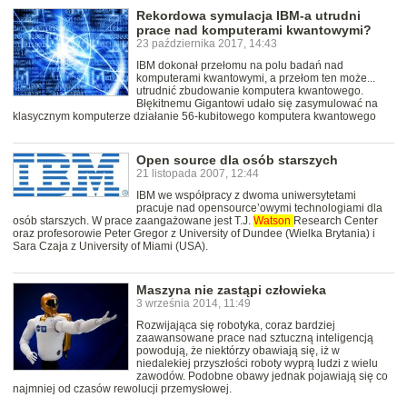
Rekordowa symulacja IBM-a utrudni
prace nad komputerami kwantowymi?
23 października 2017, 14:43
IBM dokonał przełomu na polu badań nad
komputerami kwantowymi, a przełom ten może...
utrudnić zbudowanie komputera kwantowego.
Błękitnemu Gigantowi udało się zasymulować na
klasycznym komputerze działanie 56-kubitowego komputera kwantowego
Open source dla osób starszych
21 listopada 2007, 12:44
IBM we współpracy z dwoma uniwersytetami
pracuje nad opensource’owymi technologiami dla
osób starszych. W prace zaangażowane jest T.J.
Watson
Research Center
oraz profesorowie Peter Gregor z University of Dundee (Wielka Brytania) i
Sara Czaja z University of Miami (USA).
Maszyna nie zastąpi człowieka
3 września 2014, 11:49
Rozwijająca się robotyka, coraz bardziej
zaawansowane prace nad sztuczną inteligencją
powodują, że niektórzy obawiają się, iż w
niedalekiej przyszłości roboty wyprą ludzi z wielu
zawodów. Podobne obawy jednak pojawiają się co
najmniej od czasów rewolucji przemysłowej.