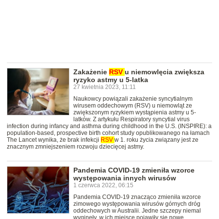
Zakażenie
RSV
u niemowlęcia zwiększa
ryzyko astmy u 5-latka
27 kwietnia 2023, 11:11
Naukowcy powiązali zakażenie syncytialnym
wirusem oddechowym (RSV) u niemowląt ze
zwiększonym ryzykiem wystąpienia astmy u 5-
latków. Z artykułu Respiratory syncytial virus
infection during infancy and asthma during childhood in the U.S. (INSPIRE): a
population-based, prospective birth cohort study opublikowanego na łamach
The Lancet wynika, że brak infekcji
RSV
w 1. roku życia związany jest ze
znacznym zmniejszeniem rozwoju dziecięcej astmy.
Pandemia COVID-19 zmieniła wzorce
występowania innych wirusów
1 czerwca 2022, 06:15
Pandemia COVID-19 znacząco zmieniła wzorce
zimowego występowania wirusów górnych dróg
oddechowych w Australii. Jedne szczepy niemal
wyginęły, w ich miejsce pojawiły się nowe.