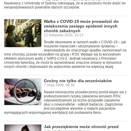
Naukowcy z University of Sydney ostrzegają, że w przyszłości może dojść do
niespodziewanych powrotów starych szczepów.
Walka z COVID-19 może prowadzić do
zwiększenia zasięgu epidemii innych
chorób zakaźnych
12 listopada 2020, 10:13
Środki stosowane w ramach walki z COVID-19 – jak
noszenie maseczek i utrzymywanie dystansu –
doprowadziły do znacznego spadku zachorowań na
inne choroby, przede wszystkim na grypę i RSV. Wydaje się to korzystnym
efektem ubocznym walki z SARS-CoV-2. Jednak naukowcy z Princeton
University twierdzą, że może to spowodować znaczne zmiany w dynamice
innych chorób i doprowadzi do wybuchów epidemii na większą skalę
Groźny nie tylko dla wcześniaków
7 maja 2009, 08:30
Nawet nieznacznie przedwczesny poród wiąże się z
podwyższeniem ryzyka zakażenia wirusem RSV,
odpowiedzialnym za liczne przypadki zapalenia
płuc u noworodków - odkryli badacze. Zagrożenie
jest szczególnie wysokie u małych pacjentów
wymagających wspomaganej wentylacji lub podawania tlenu.
Jak przeziębienie może chronić przed