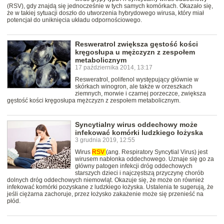
(RSV), gdy znajdą się jednocześnie w tych samych komórkach. Okazało się,
że w takiej sytuacji doszło do utworzenia hybrydowego wirusa, który miał
potencjał do uniknięcia układu odpornościowego.
Resweratrol zwiększa gęstość kości
kręgosłupa u mężczyzn z zespołem
metabolicznym
17 października 2014, 13:17
Resweratrol, polifenol występujący głównie w
skórkach winogron, ale także w orzeszkach
ziemnych, morwie i czarnej porzeczce, zwiększa
gęstość kości kręgosłupa mężczyzn z zespołem metabolicznym.
Syncytialny wirus oddechowy może
infekować komórki ludzkiego łożyska
3 grudnia 2019, 12:55
Wirus
RSV
(ang. Respiratory Syncytial Virus) jest
wirusem nabłonka oddechowego. Uznaje się go za
główny patogen infekcji dróg oddechowych
starszych dzieci i najczęstszą przyczynę chorób
dolnych dróg oddechowych niemowląt. Okazuje się, że może on również
infekować komórki pozyskane z ludzkiego łożyska. Ustalenia te sugerują, że
jeśli ciężarna zachoruje, przez łożysko zakażenie może się przenieść na
płód.