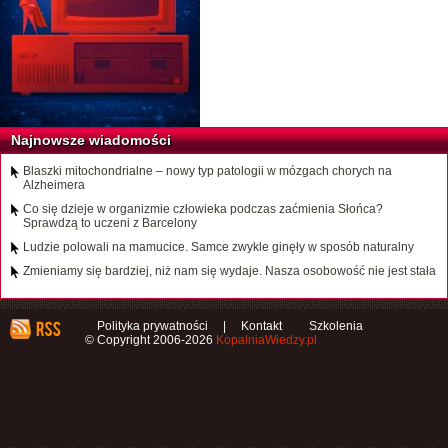
Najnowsze wiadomości
Blaszki mitochondrialne – nowy typ patologii w mózgach chorych na
Alzheimera
Co się dzieje w organizmie człowieka podczas zaćmienia Słońca?
Sprawdzą to uczeni z Barcelony
Ludzie polowali na mamucice. Samce zwykle ginęły w sposób naturalny
Zmieniamy się bardziej, niż nam się wydaje. Nasza osobowość nie jest stała
Polityka prywatności
|
Kontakt
Szkolenia
© Copyright 2006-2026
KopalniaWiedzy.pl