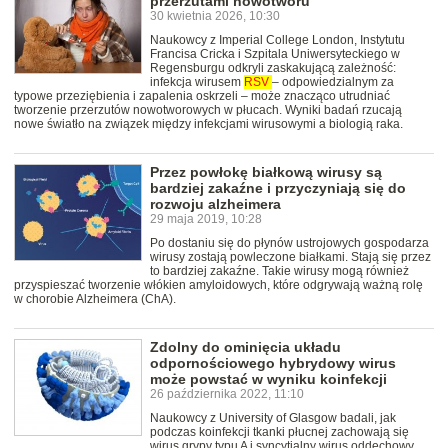
przerzutami nowotworu
30 kwietnia 2026, 10:30
Naukowcy z Imperial College London, Instytutu
Francisa Cricka i Szpitala Uniwersyteckiego w
Regensburgu odkryli zaskakującą zależność:
infekcja wirusem
RSV
– odpowiedzialnym za
typowe przeziębienia i zapalenia oskrzeli – może znacząco utrudniać
tworzenie przerzutów nowotworowych w płucach. Wyniki badań rzucają
nowe światło na związek między infekcjami wirusowymi a biologią raka.
Przez powłokę białkową wirusy są
bardziej zakaźne i przyczyniają się do
rozwoju alzheimera
29 maja 2019, 10:28
Po dostaniu się do płynów ustrojowych gospodarza
wirusy zostają powleczone białkami. Stają się przez
to bardziej zakaźne. Takie wirusy mogą również
przyspieszać tworzenie włókien amyloidowych, które odgrywają ważną rolę
w chorobie Alzheimera (ChA).
Zdolny do ominięcia układu
odpornościowego hybrydowy wirus
może powstać w wyniku koinfekcji
26 października 2022, 11:10
Naukowcy z University of Glasgow badali, jak
podczas koinfekcji tkanki płucnej zachowają się
wirus grypy typu A i syncytialny wirus oddechowy