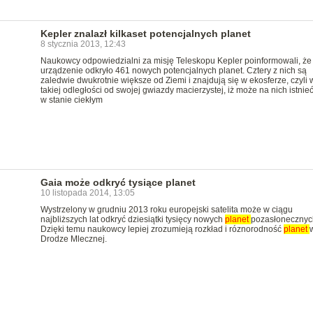
Kepler znalazł kilkaset potencjalnych planet
8 stycznia 2013, 12:43
Naukowcy odpowiedzialni za misję Teleskopu Kepler poinformowali, że
urządzenie odkryło 461 nowych potencjalnych planet. Cztery z nich są
zaledwie dwukrotnie większe od Ziemi i znajdują się w ekosferze, czyli 
takiej odległości od swojej gwiazdy macierzystej, iż może na nich istni
w stanie ciekłym
Gaia może odkryć tysiące planet
10 listopada 2014, 13:05
Wystrzelony w grudniu 2013 roku europejski satelita może w ciągu
najbliższych lat odkryć dziesiątki tysięcy nowych
planet
pozasłonecznyc
Dzięki temu naukowcy lepiej zrozumieją rozkład i róznorodność
planet
Drodze Mlecznej.