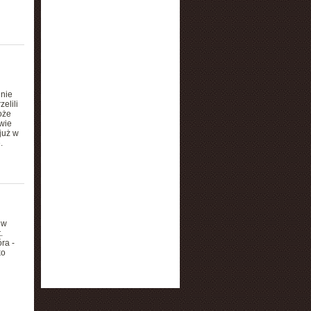
 nie
elili
oże
wie
już w
.
 w
.
ra -
ko