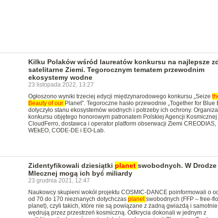
Kilku Polaków wśród laureatów konkursu na najlepsze zd
satelitarne Ziemi. Tegorocznym tematem przewodnim
ekosystemy wodne
23 listopada 2022, 13:27
Ogłoszono wyniki trzeciej edycji międzynarodowego konkursu „Seize
th
Beauty
of
our
Planet”. Tegoroczne hasło przewodnie „Together for Blue E
dotyczyło stanu ekosystemów wodnych i potrzeby ich ochrony. Organiz
konkursu objętego honorowym patronatem Polskiej Agencji Kosmicznej 
CloudFerro, dostawca i operator platform obserwacji Ziemi CREODIAS,
WEkEO, CODE-DE i EO-Lab.
Zidentyfikowali dziesiątki
planet
swobodnych. W Drodze
Mlecznej mogą ich być miliardy
23 grudnia 2021, 12:47
Naukowcy skupieni wokół projektu COSMIC-DANCE poinformowali o od
od 70 do 170 nieznanych dotychczas
planet
swobodnych (FFP – free-flo
planet), czyli takich, które nie są powiązane z żadną gwiazdą i samotnie
wędrują przez przestrzeń kosmiczną. Odkrycia dokonali w jednym z