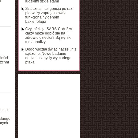
a.
ludzkimi szkieletami
Sztuczna inteligencja po raz
pierwszy zaprojektowała
funkcjonalny genom
bakteriofaga
Czy infekcja SARS-CoV-2 w
ciąży może odbić się na
zdrowiu dziecka? Są wyniki
metaanalizy
Dodo widział świat inaczej, niż
sądzono. Nowe badanie
łości
odsłania zmysły wymarłego
rzchni
ptaka
d nich
jskiego
órych