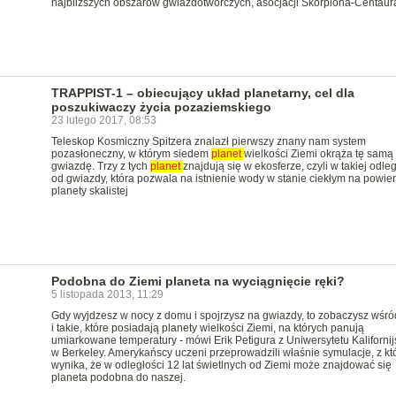
najbliższych obszarów gwiazdotwórczych, asocjacji Skorpiona-Centaur
TRAPPIST-1 – obiecujący układ planetarny, cel dla
poszukiwaczy życia pozaziemskiego
23 lutego 2017, 08:53
Teleskop Kosmiczny Spitzera znalazł pierwszy znany nam system
pozasłoneczny, w którym siedem
planet
wielkości Ziemi okrąża tę samą
gwiazdę. Trzy z tych
planet
znajdują się w ekosferze, czyli w takiej odleg
od gwiazdy, która pozwala na istnienie wody w stanie ciekłym na powie
planety skalistej
Podobna do Ziemi planeta na wyciągnięcie ręki?
5 listopada 2013, 11:29
Gdy wyjdzesz w nocy z domu i spojrzysz na gwiazdy, to zobaczysz wśró
i takie, które posiadają planety wielkości Ziemi, na których panują
umiarkowane temperatury - mówi Erik Petigura z Uniwersytetu Kaliforni
w Berkeley. Amerykańscy uczeni przeprowadzili właśnie symulacje, z kt
wynika, że w odległości 12 lat świetlnych od Ziemi może znajdować się
planeta podobna do naszej.