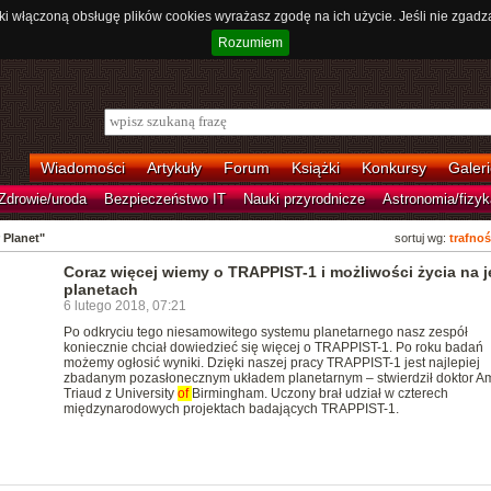
ki włączoną obsługę plików cookies wyrażasz zgodę na ich użycie. Jeśli nie zgadz
Rozumiem
Wiadomości
Artykuły
Forum
Książki
Konkursy
Galeri
Zdrowie/uroda
Bezpieczeństwo IT
Nauki przyrodnicze
Astronomia/fizyk
 Planet"
sortuj wg:
trafnoś
Coraz więcej wiemy o TRAPPIST-1 i możliwości życia na 
planetach
6 lutego 2018, 07:21
Po odkryciu tego niesamowitego systemu planetarnego nasz zespół
koniecznie chciał dowiedzieć się więcej o TRAPPIST-1. Po roku badań
możemy ogłosić wyniki. Dzięki naszej pracy TRAPPIST-1 jest najlepiej
zbadanym pozasłonecznym układem planetarnym – stwierdził doktor A
Triaud z University
of
Birmingham. Uczony brał udział w czterech
międzynarodowych projektach badających TRAPPIST-1.