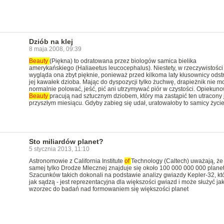
Dziób na klej
8 maja 2008, 09:39
Beauty
(Piękna) to odratowana przez biologów samica bielika
amerykańskiego (Haliaeetus leucocephalus). Niestety, w rzeczywistości
wygląda ona zbyt pięknie, ponieważ przed kilkoma laty kłusownicy odstrz
jej kawałek dzioba. Mając do dyspozycji tylko żuchwę, drapieżnik nie m
normalnie polować, jeść, pić ani utrzymywać piór w czystości. Opiekuno
Beauty
pracują nad sztucznym dziobem, który ma zastąpić ten utracony 
przyszłym miesiącu. Gdyby zabieg się udał, uratowałoby to samicy życie
Sto miliardów planet?
5 stycznia 2013, 11:10
Astronomowie z California Institute
of
Technology (Caltech) uważają, że
samej tylko Drodze Mlecznej znajduje się około 100 000 000 000 planet
Szacunków takich dokonali na podstawie analizy gwiazdy Kepler-32, któ
jak sądzą - jest reprezentacyjna dla większości gwiazd i może służyć ja
wzorzec do badań nad formowaniem się większości planet