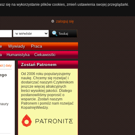
asz się na wykorzystanie plików cookies, zmień ustawienia swojej przeglądarki.
zaloguj się
e
Wywiady
Praca
a
Humanistyka
Ciekawostki
Zostań Patronem
ci
|
daty
Od 2006 roku popularyzujemy
jego
naukę. Chcemy się rozwijać i
dostarczać naszym Czytelnikom
jeszcze więcej atrakcyjnych
treści wysokiej jakości. Dlatego
postanowiliśmy poprosić o
wsparcie. Zostań naszym
Patronem i pomóż nam rozwijać
maury
KopalnięWiedzy.