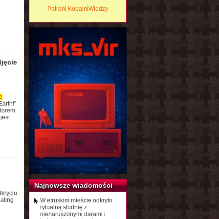
Patroni KopalniWiedzy
jęcie
e
arth!”
atorem
jest
Najnowsze wiadomości
kryciu
ating
W etruskim mieście odkryto
rytualną studnię z
nienaruszonymi darami i