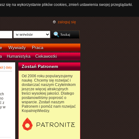
asz się na wykorzystanie plików cookies, zmień ustawienia swojej przeglądarki.
zaloguj się
e
Wywiady
Praca
a
Humanistyka
Ciekawostki
Zostań Patronem
ci
|
daty
Od 2006 roku popularyzujemy
naukę. Chcemy się rozwijać i
dostarczać naszym Czytelnikom
jeszcze więcej atrakcyjnych
treści wysokiej jakości. Dlatego
ach
postanowiliśmy poprosić o
no
wsparcie. Zostań naszym
ć z
Patronem i pomóż nam rozwijać
ty w
KopalnięWiedzy.