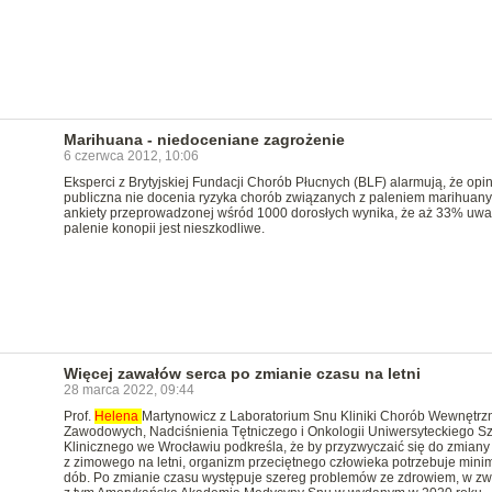
Marihuana - niedoceniane zagrożenie
6 czerwca 2012, 10:06
Eksperci z Brytyjskiej Fundacji Chorób Płucnych (BLF) alarmują, że opin
publiczna nie docenia ryzyka chorób związanych z paleniem marihuany
ankiety przeprowadzonej wśród 1000 dorosłych wynika, że aż 33% uważ
palenie konopii jest nieszkodliwe.
Więcej zawałów serca po zmianie czasu na letni
28 marca 2022, 09:44
Prof.
Helena
Martynowicz z Laboratorium Snu Kliniki Chorób Wewnętrz
Zawodowych, Nadciśnienia Tętniczego i Onkologii Uniwersyteckiego Sz
Klinicznego we Wrocławiu podkreśla, że by przyzwyczaić się do zmiany
z zimowego na letni, organizm przeciętnego człowieka potrzebuje min
dób. Po zmianie czasu występuje szereg problemów ze zdrowiem, w zw