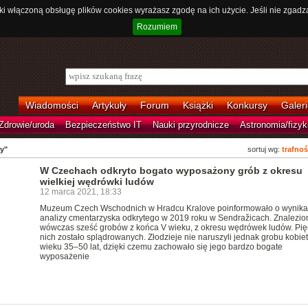
ki włączoną obsługę plików cookies wyrażasz zgodę na ich użycie. Jeśli nie zgadz
Rozumiem
Wiadomości
Artykuły
Forum
Książki
Konkursy
Galeri
Zdrowie/uroda
Bezpieczeństwo IT
Nauki przyrodnicze
Astronomia/fizyk
ry"
sortuj wg:
trafnoś
W Czechach odkryto bogato wyposażony grób z okresu
wielkiej wędrówki ludów
12 marca 2021, 18:33
Muzeum Czech Wschodnich w Hradcu Kralove poinformowało o wynik
analizy cmentarzyska odkrytego w 2019 roku w Sendražicach. Znalezio
wówczas sześć grobów z końca V wieku, z okresu wędrówek ludów. Pię
nich zostało splądrowanych. Złodzieje nie naruszyli jednak grobu kobie
wieku 35–50 lat, dzięki czemu zachowało się jego bardzo bogate
wyposażenie