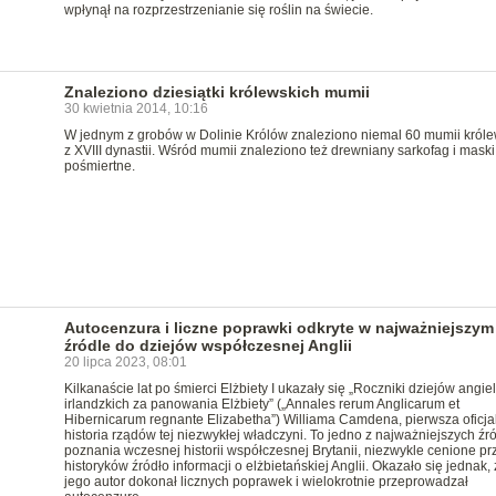
wpłynął na rozprzestrzenianie się roślin na świecie.
Znaleziono dziesiątki królewskich mumii
30 kwietnia 2014, 10:16
W jednym z grobów w Dolinie Królów znaleziono niemal 60 mumii króle
z XVIII dynastii. Wśród mumii znaleziono też drewniany sarkofag i maski
pośmiertne.
Autocenzura i liczne poprawki odkryte w najważniejszym
źródle do dziejów współczesnej Anglii
20 lipca 2023, 08:01
Kilkanaście lat po śmierci Elżbiety I ukazały się „Roczniki dziejów angiel
irlandzkich za panowania Elżbiety” („Annales rerum Anglicarum et
Hibernicarum regnante Elizabetha”) Williama Camdena, pierwsza oficja
historia rządów tej niezwykłej władczyni. To jedno z najważniejszych źr
poznania wczesnej historii współczesnej Brytanii, niezwykle cenione pr
historyków źródło informacji o elżbietańskiej Anglii. Okazało się jednak, 
jego autor dokonał licznych poprawek i wielokrotnie przeprowadzał