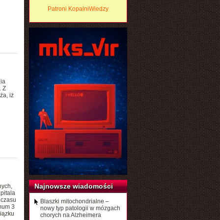
Patroni KopalniWiedzy
ia
. Z
a, iż
Najnowsze wiadomości
nych,
pitala
 czasu
Blaszki mitochondrialne –
imum 3
nowy typ patologii w mózgach
iązku
chorych na Alzheimera