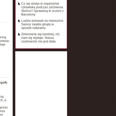
Co się dzieje w organizmie
człowieka podczas zaćmienia
Słońca? Sprawdzą to uczeni z
Barcelony
Ludzie polowali na mamucice.
Samce zwykle ginęły w
sposób naturalny
Zmieniamy się bardziej, niż
formą
nam się wydaje. Nasza
ozwoju
osobowość nie jest stała
łuje
cych
 są
ch, a
 przez
anza
zm