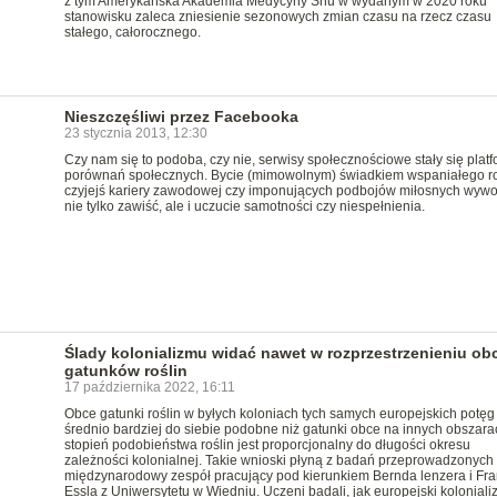
z tym Amerykańska Akademia Medycyny Snu w wydanym w 2020 roku
stanowisku zaleca zniesienie sezonowych zmian czasu na rzecz czasu
stałego, całorocznego.
Nieszczęśliwi przez Facebooka
23 stycznia 2013, 12:30
Czy nam się to podoba, czy nie, serwisy społecznościowe stały się plat
porównań społecznych. Bycie (mimowolnym) świadkiem wspaniałego r
czyjejś kariery zawodowej czy imponujących podbojów miłosnych wywo
nie tylko zawiść, ale i uczucie samotności czy niespełnienia.
Ślady kolonializmu widać nawet w rozprzestrzenieniu ob
gatunków roślin
17 października 2022, 16:11
Obce gatunki roślin w byłych koloniach tych samych europejskich potęg
średnio bardziej do siebie podobne niż gatunki obce na innych obszara
stopień podobieństwa roślin jest proporcjonalny do długości okresu
zależności kolonialnej. Takie wnioski płyną z badań przeprowadzonych
międzynarodowy zespół pracujący pod kierunkiem Bernda lenzera i Fr
Essla z Uniwersytetu w Wiedniu. Uczeni badali, jak europejski koloniali