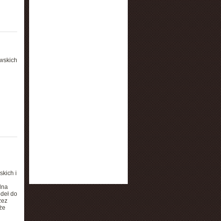
wskich
skich i
lna
ódeł do
zez
że