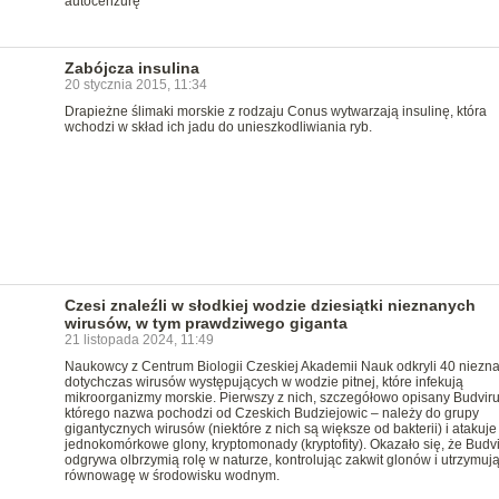
autocenzurę
Zabójcza insulina
20 stycznia 2015, 11:34
Drapieżne ślimaki morskie z rodzaju Conus wytwarzają insulinę, która
wchodzi w skład ich jadu do unieszkodliwiania ryb.
Czesi znaleźli w słodkiej wodzie dziesiątki nieznanych
wirusów, w tym prawdziwego giganta
21 listopada 2024, 11:49
Naukowcy z Centrum Biologii Czeskiej Akademii Nauk odkryli 40 niezn
dotychczas wirusów występujących w wodzie pitnej, które infekują
mikroorganizmy morskie. Pierwszy z nich, szczegółowo opisany Budviru
którego nazwa pochodzi od Czeskich Budziejowic – należy do grupy
gigantycznych wirusów (niektóre z nich są większe od bakterii) i atakuje
jednokomórkowe glony, kryptomonady (kryptofity). Okazało się, że Budv
odgrywa olbrzymią rolę w naturze, kontrolując zakwit glonów i utrzymuj
równowagę w środowisku wodnym.