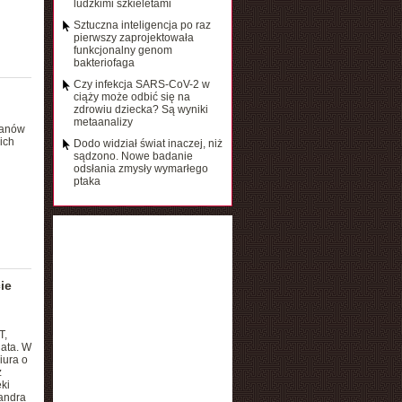
ludzkimi szkieletami
Sztuczna inteligencja po raz
pierwszy zaprojektowała
funkcjonalny genom
bakteriofaga
Czy infekcja SARS-CoV-2 w
ciąży może odbić się na
zdrowiu dziecka? Są wyniki
metaanalizy
tanów
ich
Dodo widział świat inaczej, niż
sądzono. Nowe badanie
odsłania zmysły wymarłego
ptaka
ie
T,
ata. W
iura o
ż
ki
andra