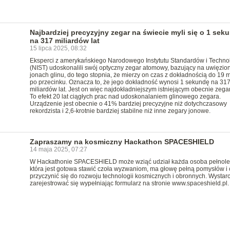
Najbardziej precyzyjny zegar na świecie myli się o 1 sek
na 317 miliardów lat
15 lipca 2025, 08:32
Eksperci z amerykańskiego Narodowego Instytutu Standardów i Technol
(NIST) udoskonalili swój optyczny zegar atomowy, bazujący na uwięzio
jonach glinu, do tego stopnia, że mierzy on czas z dokładnością do 19 m
po przecinku. Oznacza to, że jego dokładność wynosi 1 sekundę na 31
miliardów lat. Jest on więc najdokładniejszym istniejącym obecnie zega
To efekt 20 lat ciągłych prac nad udoskonalaniem glinowego zegara.
Urządzenie jest obecnie o 41% bardziej precyzyjne niż dotychczasowy
rekordzista i 2,6-krotnie bardziej stabilne niż inne zegary jonowe.
Zapraszamy na kosmiczny Hackathon SPACESHIELD
14 maja 2025, 07:27
W Hackathonie SPACESHIELD może wziąć udział każda osoba pełnolet
która jest gotowa stawić czoła wyzwaniom, ma głowę pełną pomysłów i
przyczynić się do rozwoju technologii kosmicznych i obronnych. Wystar
zarejestrować się wypełniając formularz na stronie www.spaceshield.pl.