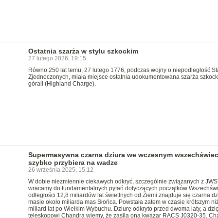
Ostatnia szarża w stylu szkockim
27 lutego 2026, 19:15
Równo 250 lat temu, 27 lutego 1776, podczas wojny o niepodległość S
Zjednoczonych, miała miejsce ostatnia udokumentowana szarża szkock
górali (Highland Charge).
Supermasywna czarna dziura we wczesnym wszechświec
szybko przybiera na wadze
26 września 2025, 15:12
W dobie niezmiennie ciekawych odkryć, szczególnie związanych z JWS
wracamy do fundamentalnych pytań dotyczących początków Wszechświ
odległości 12,8 miliardów lat świetlnych od Ziemi znajduje się czarna dz
masie około miliarda mas Słońca. Powstała zatem w czasie krótszym ni
miliard lat po Wielkim Wybuchu. Dziurę odkryto przed dwoma laty, a dzię
teleskopowi Chandra wiemy, że zasila ona kwazar RACS J0320-35. Ch