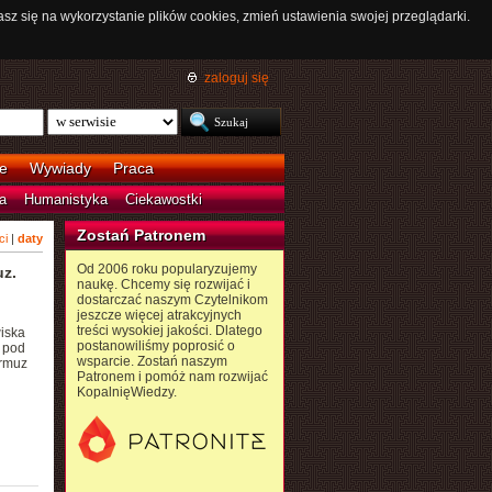
asz się na wykorzystanie plików cookies, zmień ustawienia swojej przeglądarki.
zaloguj się
e
Wywiady
Praca
a
Humanistyka
Ciekawostki
Zostań Patronem
ci
|
daty
Od 2006 roku popularyzujemy
uz.
naukę. Chcemy się rozwijać i
dostarczać naszym Czytelnikom
jeszcze więcej atrakcyjnych
treści wysokiej jakości. Dlatego
iska
postanowiliśmy poprosić o
y pod
wsparcie. Zostań naszym
Ormuz
Patronem i pomóż nam rozwijać
KopalnięWiedzy.