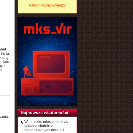
Patroni KopalniWiedzy
anet
ceanu,
którą
 ciało
nych
a
Najnowsze wiadomości
,
kania.
W etruskim mieście odkryto
rytualną studnię z
nienaruszonymi darami i