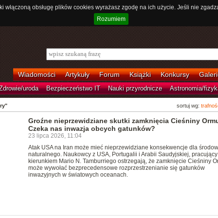
ki włączoną obsługę plików cookies wyrażasz zgodę na ich użycie. Jeśli nie zgadz
Rozumiem
Wiadomości
Artykuły
Forum
Książki
Konkursy
Galeri
Zdrowie/uroda
Bezpieczeństwo IT
Nauki przyrodnicze
Astronomia/fizyk
ry"
sortuj wg:
trafnoś
Groźne nieprzewidziane skutki zamknięcia Cieśniny Orm
Czeka nas inwazja obcych gatunków?
23 lipca 2026, 11:04
Atak USA na Iran może mieć nieprzewidziane konsekwencje dla środow
naturalnego. Naukowcy z USA, Portugalii i Arabii Saudyjskiej, pracując
kierunkiem Mario N. Tamburriego ostrzegają, że zamknięcie Cieśniny 
może wywołać bezprecedensowe rozprzestrzenianie się gatunków
inwazyjnych w światowych oceanach.