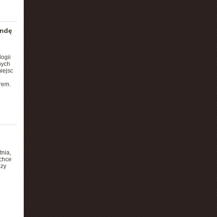
undę
ogii
nych
iejsc
7
rem.
nia,
 chce
czy