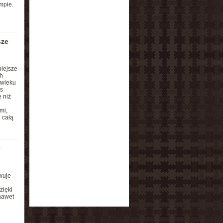
mpie.
sze
plejsze
h
 wieku
s
 niż
mi,
o całą
ę
wuje
zięki
nawet