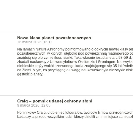
Nowa klasa planet pozasłonecznych
16 marca 2026, 16:11
Na łamach Nature Astronomy poinformowano o odkryciu nowej klasy pl
pozasłonecznych, w których, głęboko pod powierzchnią magmowego o
znajdują się olbrzymie ilości siarki. Taka właśnie jest planeta L 98-59 d, 
zbadali naukowcy z Uniwersytetów w Oksfordzie i Groningen. Niezwykłe
niebieskie krąży wokół czerwonego karła znajdującego się 35 lat świetl
od Ziemi. A tym, co przyciągnęło uwagę naukowców była niezwykle nisk
gęstość planety.
Craig – pomnik udanej ochrony słoni
9 marca 2026, 12:05
Pomnikowy Craig, ulubieniec fotografów, twórców filmów przyrodniczych
badaczy, a przede wszystkim ludzi, którzy dzielili z nim miejsce zamiesz