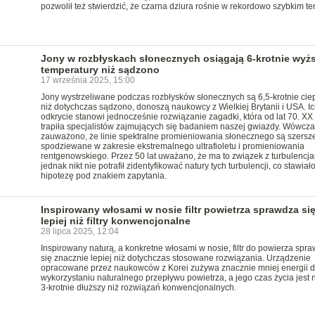
pozwolił też stwierdzić, że czarna dziura rośnie w rekordowo szybkim te
Jony w rozbłyskach słonecznych osiągają 6-krotnie wyż
temperatury niż sądzono
17 września 2025, 15:00
Jony wystrzeliwane podczas rozbłysków słonecznych są 6,5-krotnie cie
niż dotychczas sądzono, donoszą naukowcy z Wielkiej Brytanii i USA. Ic
odkrycie stanowi jednocześnie rozwiązanie zagadki, która od lat 70. XX
trapiła specjalistów zajmujących się badaniem naszej gwiazdy. Wówcza
zauważono, że linie spektralne promieniowania słonecznego są szersze
spodziewane w zakresie ekstremalnego ultrafioletu i promieniowania
rentgenowskiego. Przez 50 lat uważano, że ma to związek z turbulencja
jednak nikt nie potrafił zidentyfikować natury tych turbulencji, co stawiał
hipotezę pod znakiem zapytania.
Inspirowany włosami w nosie filtr powietrza sprawdza si
lepiej niż filtry konwencjonalne
28 lipca 2025, 12:04
Inspirowany naturą, a konkretne włosami w nosie, filtr do powierza spra
się znacznie lepiej niż dotychczas stosowane rozwiązania. Urządzenie
opracowane przez naukowców z Korei zużywa znacznie mniej energii d
wykorzystaniu naturalnego przepływu powietrza, a jego czas życia jest 
3-krotnie dłuższy niż rozwiązań konwencjonalnych.