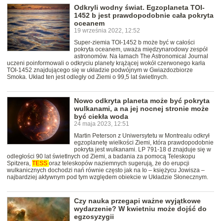
Odkryli wodny świat. Egzoplaneta TOI-
1452 b jest prawdopodobnie cała pokryta
oceanem
19 września 2022, 12:52
Super-ziemia TOI-1452 b może być w całości
pokryta oceanem, uważa międzynarodowy zespół
astronomów. Na łamach The Astronomical Journal
uczeni poinformowali o odkryciu planety krążącej wokół czerwonego karła
TOI-1452 znajdującego się w układzie podwójnym w Gwiazdozbiorze
Smoka. Układ ten jest odległy od Ziemi o 99,5 lat świetlnych.
Nowo odkryta planeta może być pokryta
wulkanami, a na jej nocnej stronie może
być ciekła woda
24 maja 2023, 12:51
Martin Peterson z Uniwersytetu w Montrealu odkrył
egzoplanetę wielkości Ziemi, która prawdopodobnie
pokryta jest wulkanami. LP 791-18 d znajduje się w
odległości 90 lat świetlnych od Ziemi, a badania za pomocą Teleskopu
Spitzera,
TESS
oraz teleskopów naziemnych sugerują, że do erupcji
wulkanicznych dochodzi nań równie często jak na Io – księżycu Jowisza –
najbardziej aktywnym pod tym względem obiekcie w Układzie Słonecznym.
Czy nauka przegapi ważne wyjątkowe
wydarzenie? W kwietniu może dojść do
egzosyzygii