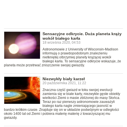
Sensacyjne odkrycie. Duża planeta krąży
wokół białego karła
18 września 2020, 04:53
Astronomowie z University of Wisconsin-Madison
informują o prawdopodobnym znalezieniu
nietkniętej olbrzymiej planety krążącej wokół
białego karła. To sensacyjne odkrycie wskazuje, że
planeta może przetrwać zniszczenie swojej gwiazdy.
Niezwykły biały karzeł
20 października 2021, 11:22
Znaczna część gwiazd w toku swojej ewolucji
zamienia się w białe karły, niezwykle gęste obiekty
wielkości Ziemi o masie zbliżonej do masy Słońca.
Teraz po raz pierwszy astronomowie zauważyli
białego karła nagle zmieniającego jasność w
bardzo krótkim czasie. Znajduje się on w układzie podwójnym w odległości
około 1400 lat od Ziemi i pobiera materię materię z towarzyszącej mu
gwiazdy.