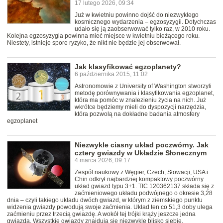
17 lutego 2026, 09:34
Już w kwietniu powinno dojść do niezwykłego
kosmicznego wydarzenia – egzosyzygii. Dotychczas
udało się ją zaobserwować tylko raz, w 2010 roku.
Kolejna egzosyzygia powinna mieć miejsce w kwietniu bieżącego roku.
Niestety, istnieje spore ryzyko, że nikt nie będzie jej obserwował.
Jak klasyfikować egzoplanety?
6 października 2015, 11:02
Astronomowie z University of Washington stworzyli
metodę porównywania i klasyfikowania egzoplanet,
która ma pomóc w znalezieniu życia na nich. Już
wkrótce będziemy mieli do dyspozycji narzędzia,
która pozwolą na dokładne badania atmosfery
egzoplanet
Niezwykle ciasny układ poczwórny. Jak
cztery gwiazdy w Układzie Słonecznym
4 marca 2026, 09:17
Zespół naukowy z Węgier, Czech, Słowacji, USA i
Chin odkrył najbardziej kompaktowy poczwórny
układ gwiazd typu 3+1. TIC 120362137 składa się z
zaćmieniowego układu podwójnego o okresie 3,28
dnia – czyli takiego układu dwóch gwiazd, w którym z ziemskiego punktu
widzenia gwiazdy powodują swoje zaćmienia. Układ ten co 51,3 doby ulega
zaćmieniu przez trzecią gwiazdę. A wokół tej trójki krąży jeszcze jedna
gwiazda. Wszystkie gwiazdy znajdują się niezwykle blisko siebie.