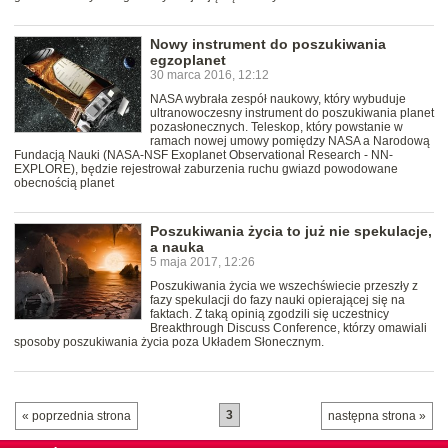
Nowy instrument do poszukiwania
egzoplanet
30 marca 2016, 12:12
NASA wybrała zespół naukowy, który wybuduje
ultranowoczesny instrument do poszukiwania planet
pozasłonecznych. Teleskop, który powstanie w
ramach nowej umowy pomiędzy NASA a Narodową
Fundacją Nauki (NASA-NSF Exoplanet Observational Research - NN-
EXPLORE), będzie rejestrował zaburzenia ruchu gwiazd powodowane
obecnością planet
Poszukiwania życia to już nie spekulacje,
a nauka
5 maja 2017, 12:26
Poszukiwania życia we wszechświecie przeszły z
fazy spekulacji do fazy nauki opierającej się na
faktach. Z taką opinią zgodzili się uczestnicy
Breakthrough Discuss Conference, którzy omawiali
sposoby poszukiwania życia poza Układem Słonecznym.
3
« poprzednia strona
następna strona »