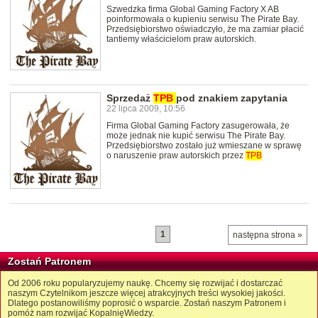
Szwedzka firma Global Gaming Factory X AB
poinformowała o kupieniu serwisu The Pirate Bay.
Przedsiębiorstwo oświadczyło, że ma zamiar płacić
tantiemy właścicielom praw autorskich.
Sprzedaż
TPB
pod znakiem zapytania
22 lipca 2009, 10:56
Firma Global Gaming Factory zasugerowała, że
może jednak nie kupić serwisu The Pirate Bay.
Przedsiębiorstwo zostało już wmieszane w sprawę
o naruszenie praw autorskich przez
TPB
1
następna strona »
Zostań Patronem
Od 2006 roku popularyzujemy naukę. Chcemy się rozwijać i dostarczać
naszym Czytelnikom jeszcze więcej atrakcyjnych treści wysokiej jakości.
Dlatego postanowiliśmy poprosić o wsparcie. Zostań naszym Patronem i
pomóż nam rozwijać KopalnięWiedzy.