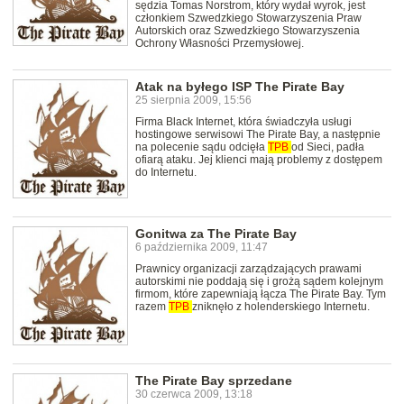
sędzia Tomas Norstrom, który wydał wyrok, jest
członkiem Szwedzkiego Stowarzyszenia Praw
Autorskich oraz Szwedzkiego Stowarzyszenia
Ochrony Własności Przemysłowej.
Atak na byłego ISP The Pirate Bay
25 sierpnia 2009, 15:56
Firma Black Internet, która świadczyła usługi
hostingowe serwisowi The Pirate Bay, a następnie
na polecenie sądu odcięła
TPB
od Sieci, padła
ofiarą ataku. Jej klienci mają problemy z dostępem
do Internetu.
Gonitwa za The Pirate Bay
6 października 2009, 11:47
Prawnicy organizacji zarządzających prawami
autorskimi nie poddają się i grożą sądem kolejnym
firmom, które zapewniają łącza The Pirate Bay. Tym
razem
TPB
zniknęło z holenderskiego Internetu.
The Pirate Bay sprzedane
30 czerwca 2009, 13:18