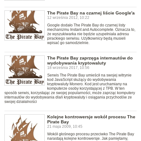
The Pirate Bay na czarnej liście Google'a
12 września 2012, 10:22
Google dodało The Pirate Bay do czarnej listy
mechanizmu Instant and Autocomplete. Oznacza to,
że wyszukiwarka nie będzie uzupełniała adresu
pirackiego serwisu. Użytkownicy będą musieli
wpisać go samodzielnie.
The Pirate Bay zaprzęga internautów do
wydobywania kryptowaluty
18 września 2017, 10:56
Serwis The Pirate Bay umieścił na swojej witrynie
kod JavaScript służący do wydobywania
kryptowaluty Monero. Kod jest uruchamiany na
komputerze osoby korzystającej z TPB. W ten
sposób serwis, korzystając ze swojej popularności, może zaprząc komputery
internautów do wydobywania dlań kryptowaluty i osiągania przychodów ze
swojej działalności
Kolejne kontrowersje wokół procesu The
Pirate Bay
21 maja 2009, 10:45
Wokół głośnego procesu przeciwko The Pirate Bay
narastają kolejne kontrowersje. Jak pamiętamy,