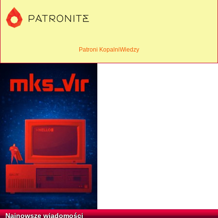
Patroni KopalniWiedzy
Najnowsze wiadomości