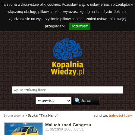
Ta strona wykorzystuje pliki cookies. Pozostawiając w ustawieniach przeglądarki
włączoną obsługę plików cookies wyrażasz zgodę na ich użycie. Jeśli nie
zgadzasz się na wykorzystanie plików cookies, zmień ustawienia swojej
przeglądarki.
Rozumiem
Strona główna
>
Szukaj "Tata Nano"
sortuj wg:
trafności
|
daty
Maluch znad Gangesu
11 stycznia 2008, 00:31