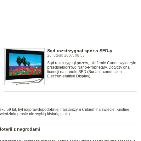
Sąd rozstrzygnął spór o SED-y
26 lutego 2007, 08:53
Sąd rozstrzygnął pozew, jaki firmie Canon wytoczyło
przedsiębiorstwo Nano-Proprietary. Dotyczy ona
licencji na panele SED (Surface-conduction
Electron-emitted Display).
ieku 59 lat, był najprawdopodobniej najstarszym krukiem na świecie. Kristine
wiedziała prasie niezwykłą historię ptaka.
loterii z nagrodami