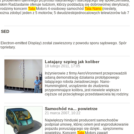
z problemem ujemnego przyrostu naturalnego i starzejącego się społeczeństwa,
skim Radżastanie oferuje ludziom, którzy poddadzą się dobrowolnej sterylizacji,
 rodzimy koncern
Tata
Motors 4-osobowy samochód
Tata
Nano
(niestety,
 można zdobyć jeden z 5 motorów, 5 dwudziestojednocalowych telewizorów lub 7
i SED
Electron-emitted Display) został zawieszony z powodu sporu sądowego. Spór
oprietary.
Latający szpieg jak koliber
18 lutego 2011, 17:05
Inżynierowie z firmy AeroVironment przeprowadzili
udaną demonstrację działania prototypowego
latającego robota zwiadowczego. Nano-
Hummingbird, urządzenie do złudzenia
przypominające kolibra, jest niewiele większe i
cięższe od przeciętnego przedstawiciela tej rodziny.
Samochód na... powietrze
21 marca 2007, 10:22
Największy hinduski producent samochodów
podpisał umowę, której celem jest wyprodukowanie
pojazdu poruszającego się dzięki... sprężonemu
powietrzu. Koncern
Tata
Motors zawarł