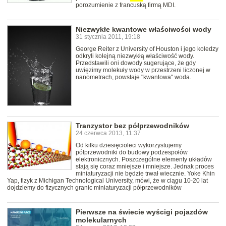
porozumienie z francuską firmą MDI.
Niezwykłe kwantowe właściwości wody
31 stycznia 2011, 19:18
George Reiter z University of Houston i jego koledzy
odkryli kolejną niezwykłą właściwość wody.
Przedstawili oni dowody sugerujące, że gdy
uwięzimy molekuły wody w przestrzeni liczonej w
nanometrach, powstaje "kwantowa" woda.
Tranzystor bez półprzewodników
24 czerwca 2013, 11:37
Od kilku dziesięcioleci wykorzystujemy
półprzewodniki do budowy podzespołów
elektronicznych. Poszczególne elementy układów
stają się coraz mniejsze i mniejsze. Jednak proces
miniaturyzacji nie będzie trwał wiecznie. Yoke Khin
Yap, fizyk z Michigan Technological University, mówi, że w ciągu 10-20 lat
dojdziemy do fizycznych granic miniaturyzacji półprzewodników
Pierwsze na świecie wyścigi pojazdów
molekularnych