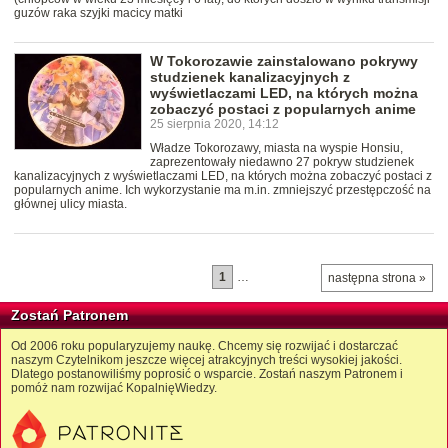
guzów raka szyjki macicy matki
W Tokorozawie zainstalowano pokrywy
studzienek kanalizacyjnych z
wyświetlaczami LED, na których można
zobaczyć postaci z popularnych anime
25 sierpnia 2020, 14:12
Władze Tokorozawy, miasta na wyspie Honsiu,
zaprezentowały niedawno 27 pokryw studzienek
kanalizacyjnych z wyświetlaczami LED, na których można zobaczyć postaci z
popularnych anime. Ich wykorzystanie ma m.in. zmniejszyć przestępczość na
głównej ulicy miasta.
1
…
następna strona »
Zostań Patronem
Od 2006 roku popularyzujemy naukę. Chcemy się rozwijać i dostarczać
naszym Czytelnikom jeszcze więcej atrakcyjnych treści wysokiej jakości.
Dlatego postanowiliśmy poprosić o wsparcie. Zostań naszym Patronem i
pomóż nam rozwijać KopalnięWiedzy.