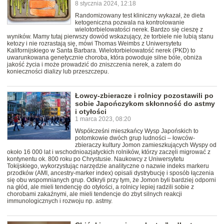
8 stycznia 2024, 12:18
Randomizowany test kliniczny wykazał, że dieta
ketogeniczna pozwala na kontrolowanie
wielotorbielowatości nerek. Bardzo się cieszę z
wyników. Mamy tutaj pierwszy dowód wskazujący, że torbiele nie lubią stanu
ketozy i nie rozrastają się, mówi Thomas Weimbs z Uniwersytetu
Kalifornijskiego w Santa Barbara. Wielotorbielowatość nerek (PKD) to
uwarunkowana genetycznie choroba, która powoduje silne bóle, obniża
jakość życia i może prowadzić do zniszczenia nerek, a zatem do
konieczności dializy lub przeszczepu.
Łowcy-zbieracze i rolnicy pozostawili po
sobie Japończykom skłonność do astmy
i otyłości
1 marca 2023, 08:20
Współcześni mieszkańcy Wysp Japońskich to
potomkowie dwóch grup ludności – łowców-
zbieraczy kultury Jomon zamieszkujących Wyspy od
około 16 000 lat i wschodnioazjatyckich rolników, którzy zaczęli migrować z
kontynentu ok. 800 roku po Chrystusie. Naukowcy z Uniwersytetu
Tokijskiego, wykorzystując narzędzie analityczne o nazwie indeks markeru
przodków (AMI, ancestry-marker index) opisali dystrybucję i sposób łączenia
się obu wspomnianych grup. Odkryli przy tym, że Jomon byli bardziej odporni
na głód, ale mieli tendencję do otyłości, a rolnicy lepiej radzili sobie z
chorobami zakaźnymi, ale mieli tendencje do zbyt silnych reakcji
immunologicznych i rozwoju np. astmy.