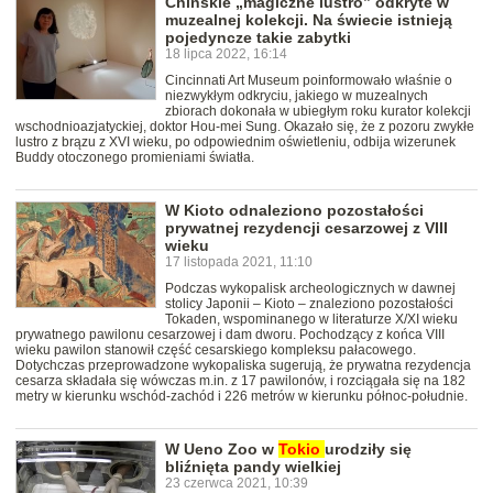
Chińskie „magiczne lustro” odkryte w
muzealnej kolekcji. Na świecie istnieją
pojedyncze takie zabytki
18 lipca 2022, 16:14
Cincinnati Art Museum poinformowało właśnie o
niezwykłym odkryciu, jakiego w muzealnych
zbiorach dokonała w ubiegłym roku kurator kolekcji
wschodnioazjatyckiej, doktor Hou-mei Sung. Okazało się, że z pozoru zwykłe
lustro z brązu z XVI wieku, po odpowiednim oświetleniu, odbija wizerunek
Buddy otoczonego promieniami światła.
W Kioto odnaleziono pozostałości
prywatnej rezydencji cesarzowej z VIII
wieku
17 listopada 2021, 11:10
Podczas wykopalisk archeologicznych w dawnej
stolicy Japonii – Kioto – znaleziono pozostałości
Tokaden, wspominanego w literaturze X/XI wieku
prywatnego pawilonu cesarzowej i dam dworu. Pochodzący z końca VIII
wieku pawilon stanowił część cesarskiego kompleksu pałacowego.
Dotychczas przeprowadzone wykopaliska sugerują, że prywatna rezydencja
cesarza składała się wówczas m.in. z 17 pawilonów, i rozciągała się na 182
metry w kierunku wschód-zachód i 226 metrów w kierunku północ-południe.
W Ueno Zoo w
Tokio
urodziły się
bliźnięta pandy wielkiej
23 czerwca 2021, 10:39