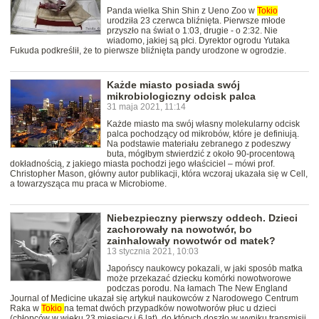
Panda wielka Shin Shin z Ueno Zoo w
Tokio
urodziła 23 czerwca bliźnięta. Pierwsze młode
przyszło na świat o 1:03, drugie - o 2:32. Nie
wiadomo, jakiej są płci. Dyrektor ogrodu Yutaka
Fukuda podkreślił, że to pierwsze bliźnięta pandy urodzone w ogrodzie.
Każde miasto posiada swój
mikrobiologiczny odcisk palca
31 maja 2021, 11:14
Każde miasto ma swój własny molekularny odcisk
palca pochodzący od mikrobów, które je definiują.
Na podstawie materiału zebranego z podeszwy
buta, mógłbym stwierdzić z około 90-procentową
dokładnością, z jakiego miasta pochodzi jego właściciel – mówi prof.
Christopher Mason, główny autor publikacji, która wczoraj ukazała się w Cell,
a towarzysząca mu praca w Microbiome.
Niebezpieczny pierwszy oddech. Dzieci
zachorowały na nowotwór, bo
zainhalowały nowotwór od matek?
13 stycznia 2021, 10:03
Japońscy naukowcy pokazali, w jaki sposób matka
może przekazać dziecku komórki nowotworowe
podczas porodu. Na łamach The New England
Journal of Medicine ukazał się artykuł naukowców z Narodowego Centrum
Raka w
Tokio
na temat dwóch przypadków nowotworów płuc u dzieci
(chłopców w wieku 23 miesięcy i 6 lat), do których doszło w wyniku transmisji