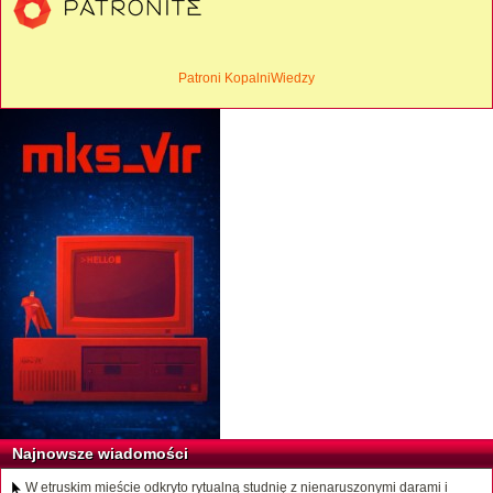
Patroni KopalniWiedzy
Najnowsze wiadomości
W etruskim mieście odkryto rytualną studnię z nienaruszonymi darami i