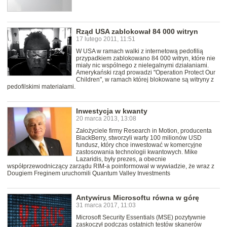
Rząd USA zablokował 84 000 witryn
17 lutego 2011, 11:51
W USA w ramach walki z internetową pedofilią
przypadkiem zablokowano 84 000 witryn, które nie
miały nic wspólnego z nielegalnymi działaniami.
Amerykański rząd prowadzi "Operation Protect Our
Children", w ramach której blokowane są witryny z
pedofilskimi materiałami.
Inwestycja w kwanty
20 marca 2013, 13:08
Założyciele firmy Research in Motion, producenta
BlackBerry, stworzyli warty 100 milionów USD
fundusz, który chce inwestować w komercyjne
zastosowania technologii kwantowych. Mike
Lazaridis, były prezes, a obecnie
współprzewodniczący zarządu RIM-a poinformował w wywiadzie, że wraz z
Dougiem Freginem uruchomili Quantum Valley Investments
Antywirus Microsoftu równa w górę
31 marca 2017, 11:03
Microsoft Security Essentials (MSE) pozytywnie
zaskoczył podczas ostatnich testów skanerów