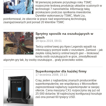
W pierwszej połowie przyszłego roku TSMC
rozpocznie testową produkcję układów scalonych w
technologii 7 nanometrów. Informację taką
przekazano podczas spotkania inwestorów.
Dyrektor wykonawczy TSMC, Mark Liu,
poinformował, że obecnie w prace nad wspomnianą technologią
zaangażowanych jest ponad 20 klientów TSMC
Sprytny sposób na oszukujących w
grach
18 lipca 2019, 09:01
Twócy online'owej gry Apex Legends wpadli na
interesujący pomysł walki z oszustami. Zamiast – jak
zwykle robią twórcy online'owych gier – blokować
konta osób oszukujących w grze, zmodyfikowali
algorytm gry tak, by osoby oszukujące... grały przeciwko sobie.
Superkomputer dla każdej firmy
17 września 2008, 15:13
Cray, jeden z najbardziej znanych producentów
superkomputerów, we współpracy z Microsoftem
zaprezentował najtańszy superkomputer w swojej
ofercie. Cena maszyny CX1 rozpoczyna się już od
25 000 dolarów. W najdroższej konfiguracji kosztuje
zaś ona ponad 60 tysięcy USD.