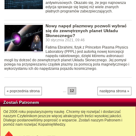
antywirusowych. Okazało się, że jego najnowsza
edycja sprawuje się lepiej niż wiele znanych
płatnych programów zabezpieczających.
Nowy napęd plazmowy pozwoli wybrać
się do zewnętrznych planet Układu
Słonecznego?
30 stycznia 2021, 09:46
Fatima Ebrahimi, fizyk z Princeton Plasma Physics
Laboratory (PPPL) jest autorką nowej koncepcji
napędu rakietowego, dzięki któremu astronauci
mogli by dotrzeć do zewnętrznych planet Układu Słonecznego. Jej pomysł
polega na przyspieszaniu cząstek plazmy za pomocą pola magnetycznego i
wykorzystaniu ich do napędzania pojazdu kosmicznego.
…
12
« poprzednia strona
następna strona »
Zostań Patronem
Od 2006 roku popularyzujemy naukę. Chcemy się rozwijać i dostarczać
naszym Czytelnikom jeszcze więcej atrakcyjnych treści wysokiej jakości.
Dlatego postanowiliśmy poprosić o wsparcie. Zostań naszym Patronem i
pomóż nam rozwijać KopalnięWiedzy.