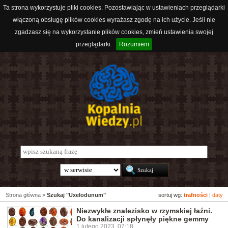
Ta strona wykorzystuje pliki cookies. Pozostawiając w ustawieniach przeglądarki
włączoną obsługę plików cookies wyrażasz zgodę na ich użycie. Jeśli nie
zgadzasz się na wykorzystanie plików cookies, zmień ustawienia swojej
przeglądarki.
Rozumiem
Strona główna
>
Szukaj "Uxelodunum"
sortuj wg:
trafności
|
daty
Niezwykłe znalezisko w rzymskiej łaźni.
Do kanalizacji spłynęły piękne gemmy
1 lutego 2023, 07:18