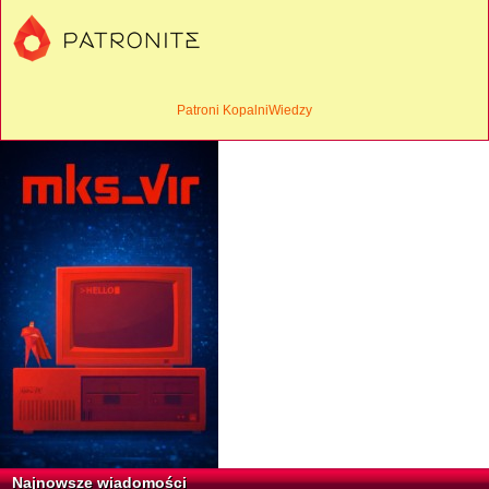
Patroni KopalniWiedzy
Najnowsze wiadomości