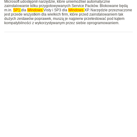
Microsoft udostępnił narzędzie, które uniemożliwi automatyczne
zainstalowanie kilku przygotowywanych Service Packów. Blokowane będą
m.in.
SP1
dla
Windows
Visty i SP3 dla
Windows
XP. Narzędzie przeznaczone
jest przede wszystkim dla wielkich firm, które przed zainstalowaniem tak
dużych zestawów poprawek, muszą je najpierw przetestować pod kątem
kompatybilności z wykorzystywanym przez siebie oprogramowaniem.