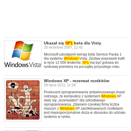
Ukazał się
SP1
beta dla Visty
25 września 2007, 12:42
Microsoft udostępnił wersję beta Service Packa 1
dla systemu
Windows
Vista. Zestaw poprawek trafił
w ręce 12 000 testerów.
SP1
ma być gotowa do
rynkowej premiery na początku przyszłego roku.
Windows XP - rezerwat rootkitów
29 lipca 2011, 11:28
Producent oprogramowania antywirusowego Avast
ostrzega, że komputery z systemem
Windows
XP
stały się „rezerwatem" dla szkodliwego
oprogramowania. Zdaniem czeskiej firmy liczba
maszyn z
Windows
XP zainfekowanych rootkitami
jest nieproporcjonalnie duża w stosunku do udziału
systemu w rynku.