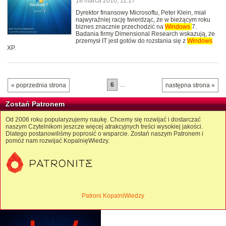
18 marca 2010, 11:17
Dyrektor finansowy Microsoftu, Peter Klein, miał
najwyraźniej rację twierdząc, że w bieżącym roku
biznes znacznie przechodzić na
Windows
7.
Badania firmy Dimensional Research wskazują, że
przemysł IT jest gotów do rozstania się z
Windows
XP.
6
…
« poprzednia strona
następna strona »
Zostań Patronem
Od 2006 roku popularyzujemy naukę. Chcemy się rozwijać i dostarczać
naszym Czytelnikom jeszcze więcej atrakcyjnych treści wysokiej jakości.
Dlatego postanowiliśmy poprosić o wsparcie. Zostań naszym Patronem i
pomóż nam rozwijać KopalnięWiedzy.
Patroni KopalniWiedzy