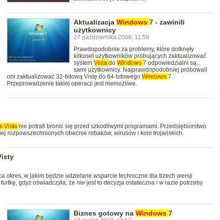
Aktualizacja
Windows
7 - zawinili
użytkownicy
27 października 2009, 11:58
Prawdopodobnie za problemy, które dotknęły
kilkuset użytkowników próbujących zaktualizować
system
Vista
do
Windows
7 odpowiedzialni są...
sami użytkownicy. Najprawdopodobniej próbowali
oni zaktualizować 32-bitową Vistę do 64-bitowego
Windows
7.
Przeprowadzenie takiej operacji jest niemożliwe.
ws
Vista
nie potrafi bronić się przed szkodliwymi programami. Przedsiębiorstwo
iej rozpowszechnionych obecnie robaków, wirusów i koni trojańskich.
Visty
aca okres, w jakim będzie udzielane wsparcie techniczne dla trzech wersji
 furtkę, gdyż oświadczyła, że nie jest to decyzja ostateczna i w razie potrzeby
Biznes gotowy na
Windows
7