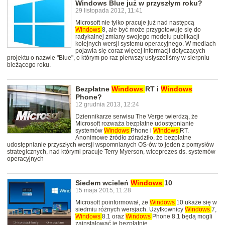
Windows Blue już w przyszłym roku?
29 listopada 2012, 11:41
Microsoft nie tylko pracuje już nad następcą
Windows
8, ale być może przygotowuje się do
radykalnej zmiany swojego modelu publikacji
kolejnych wersji systemu operacyjnego. W mediach
pojawia się coraz więcej informacji dotyczących
projektu o nazwie "Blue", o którym po raz pierwszy usłyszeliśmy w sierpniu
bieżącego roku.
Bezpłatne
Windows
RT i
Windows
Phone?
12 grudnia 2013, 12:24
Dziennikarze serwisu The Verge twierdzą, że
Microsoft rozważa bezpłatne udostępnianie
systemów
Windows
Phone i
Windows
RT.
Anonimowe źródło zdradziło, że bezpłatne
udostępnianie przyszłych wersji wspomnianych OS-ów to jeden z pomysłów
strategicznych, nad którymi pracuje Terry Myerson, wiceprezes ds. systemów
operacyjnych
Siedem wcieleń
Windows
10
15 maja 2015, 11:28
Microsoft poinformował, że
Windows
10 ukaże się w
siedmiu różnych wersjach. Użytkownicy
Windows
7,
Windows
8.1 oraz
Windows
Phone 8.1 będą mogli
zainstalować je bezpłatnie.