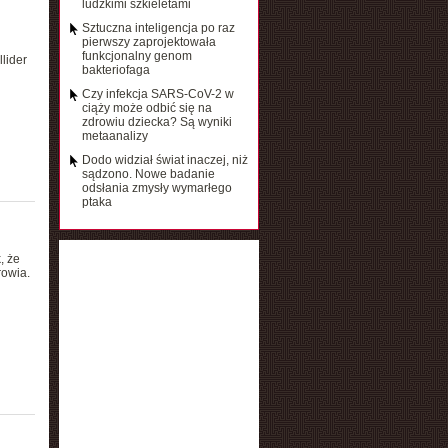
ludzkimi szkieletami
Sztuczna inteligencja po raz
pierwszy zaprojektowała
funkcjonalny genom
lider
bakteriofaga
Czy infekcja SARS-CoV-2 w
ciąży może odbić się na
zdrowiu dziecka? Są wyniki
metaanalizy
Dodo widział świat inaczej, niż
sądzono. Nowe badanie
odsłania zmysły wymarłego
ptaka
, że
rowia.