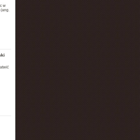
c w
 (ang.
nki
atwić