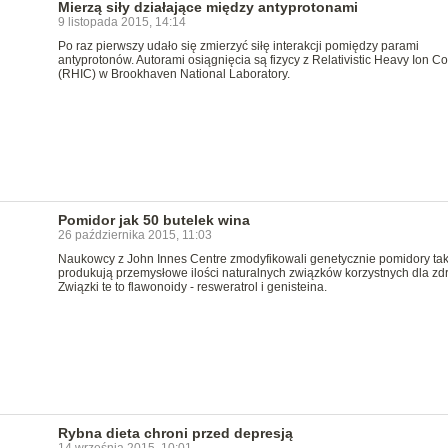
Mierzą siły działające między antyprotonami
9 listopada 2015, 14:14
Po raz pierwszy udało się zmierzyć siłę interakcji pomiędzy parami
antyprotonów. Autorami osiągnięcia są fizycy z Relativistic Heavy Ion Col
(RHIC) w Brookhaven National Laboratory.
Pomidor jak 50 butelek wina
26 października 2015, 11:03
Naukowcy z John Innes Centre zmodyfikowali genetycznie pomidory tak
produkują przemysłowe ilości naturalnych związków korzystnych dla zd
Związki te to flawonoidy - resweratrol i genisteina.
Rybna dieta chroni przed depresją