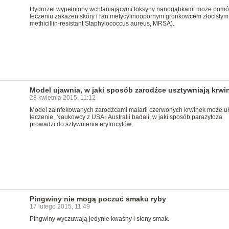
Hydrożel wypełniony wchłaniającymi toksyny nanogąbkami może pomó
leczeniu zakażeń skóry i ran metycylinoopornym gronkowcem złocistym
methicillin-resistant Staphylococcus aureus, MRSA).
Model ujawnia, w jaki sposób zarodźce usztywniają krwi
28 kwietnia 2015, 11:12
Model zainfekowanych zarodźcami malarii czerwonych krwinek może uł
leczenie. Naukowcy z USA i Australii badali, w jaki sposób parazytoza
prowadzi do sztywnienia erytrocytów.
Pingwiny nie mogą poczuć smaku ryby
17 lutego 2015, 11:49
Pingwiny wyczuwają jedynie kwaśny i słony smak.