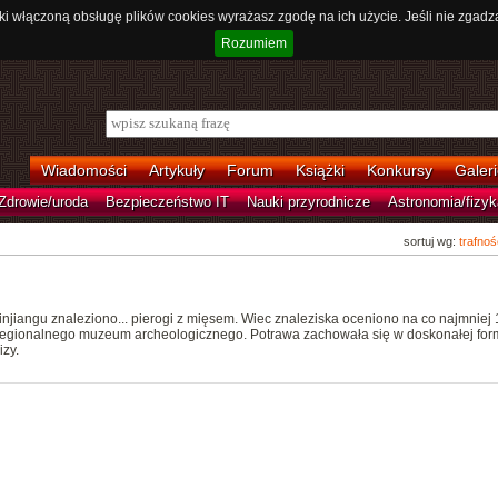
ki włączoną obsługę plików cookies wyrażasz zgodę na ich użycie. Jeśli nie zgadz
Rozumiem
Wiadomości
Artykuły
Forum
Książki
Konkursy
Galeri
Zdrowie/uroda
Bezpieczeństwo IT
Nauki przyrodnicze
Astronomia/fizyk
sortuj wg:
trafnoś
jiangu znaleziono... pierogi z mięsem. Wiec znaleziska oceniono na co najmniej
 z regionalnego muzeum archeologicznego. Potrawa zachowała się w doskonałej form
zy.