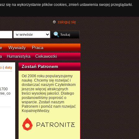
asz się na wykorzystanie plików cookies, zmień ustawienia swojej przeglądarki.
zaloguj się
e
Wywiady
Praca
a
Humanistyka
Ciekawostki
Zostań Patronem
ci
|
daty
Od 2006 roku popularyzujemy
naukę. Chcemy się rozwijać i
dostarczać naszym Czytelnikom
 1700
jeszcze więcej atrakcyjnych
ie, co
treści wysokiej jakości. Dlatego
postanowiliśmy poprosić o
wsparcie. Zostań naszym
Patronem i pomóż nam rozwijać
KopalnięWiedzy.