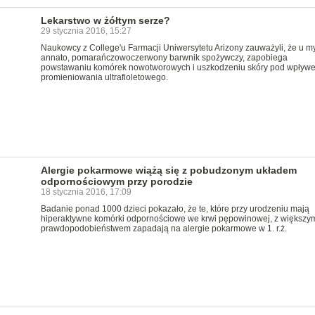
Lekarstwo w żółtym serze?
29 stycznia 2016, 15:27
Naukowcy z College'u Farmacji Uniwersytetu Arizony zauważyli, że u m
annato, pomarańczowoczerwony barwnik spożywczy, zapobiega
powstawaniu komórek nowotworowych i uszkodzeniu skóry pod wpływ
promieniowania ultrafioletowego.
Alergie pokarmowe wiążą się z pobudzonym układem
odpornościowym przy porodzie
18 stycznia 2016, 17:09
Badanie ponad 1000 dzieci pokazało, że te, które przy urodzeniu mają
hiperaktywne komórki odpornościowe we krwi pępowinowej, z większy
prawdopodobieństwem zapadają na alergie pokarmowe w 1. r.ż.