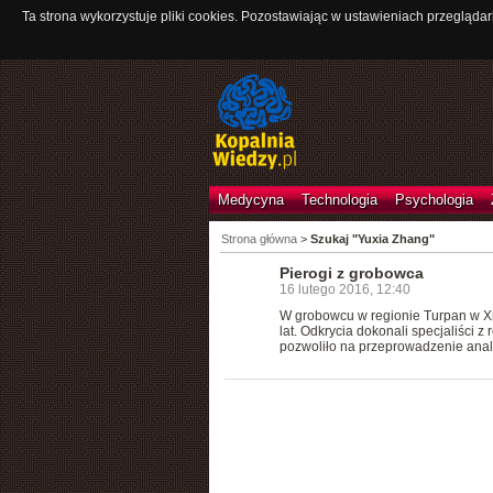
Ta strona wykorzystuje pliki cookies. Pozostawiając w ustawieniach przeglądar
Medycyna
Technologia
Psychologia
Strona główna
>
Szukaj "Yuxia Zhang"
Pierogi z grobowca
16 lutego 2016, 12:40
W grobowcu w regionie Turpan w Xin
lat. Odkrycia dokonali specjaliści
pozwoliło na przeprowadzenie anali