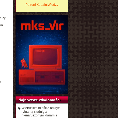
Patroni KopalniWiedzy
yszy
em
m
Najnowsze wiadomości
W etruskim mieście odkryto
rytualną studnię z
nienaruszonymi darami i