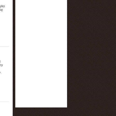
zyko
ię
j
cy
.