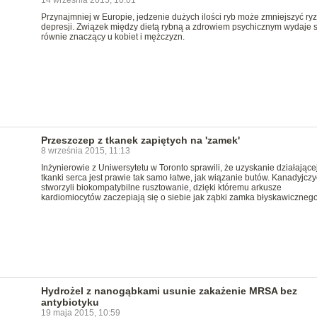
14 września 2015, 10:01
Przynajmniej w Europie, jedzenie dużych ilości ryb może zmniejszyć ry
depresji. Związek między dietą rybną a zdrowiem psychicznym wydaje s
równie znaczący u kobiet i mężczyzn.
Przeszczep z tkanek zapiętych na 'zamek'
8 września 2015, 11:13
Inżynierowie z Uniwersytetu w Toronto sprawili, że uzyskanie działające
tkanki serca jest prawie tak samo łatwe, jak wiązanie butów. Kanadyjczy
stworzyli biokompatybilne rusztowanie, dzięki któremu arkusze
kardiomiocytów zaczepiają się o siebie jak ząbki zamka błyskawicznego
Hydrożel z nanogąbkami usunie zakażenie MRSA bez
antybiotyku
19 maja 2015, 10:59