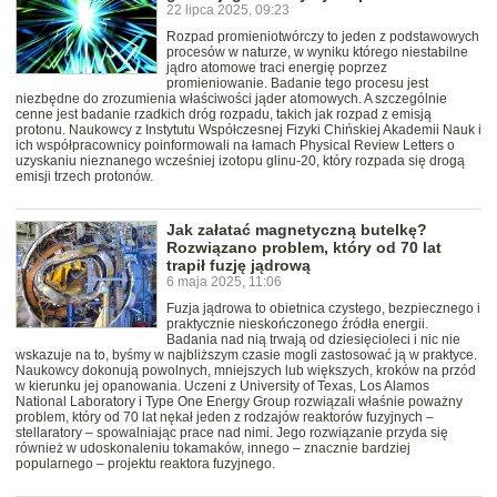
22 lipca 2025, 09:23
Rozpad promieniotwórczy to jeden z podstawowych
procesów w naturze, w wyniku którego niestabilne
jądro atomowe traci energię poprzez
promieniowanie. Badanie tego procesu jest
niezbędne do zrozumienia właściwości jąder atomowych. A szczególnie
cenne jest badanie rzadkich dróg rozpadu, takich jak rozpad z emisją
protonu. Naukowcy z Instytutu Współczesnej Fizyki Chińskiej Akademii Nauk i
ich współpracownicy poinformowali na łamach Physical Review Letters o
uzyskaniu nieznanego wcześniej izotopu glinu-20, który rozpada się drogą
emisji trzech protonów.
Jak załatać magnetyczną butelkę?
Rozwiązano problem, który od 70 lat
trapił fuzję jądrową
6 maja 2025, 11:06
Fuzja jądrowa to obietnica czystego, bezpiecznego i
praktycznie nieskończonego źródła energii.
Badania nad nią trwają od dziesięcioleci i nic nie
wskazuje na to, byśmy w najbliższym czasie mogli zastosować ją w praktyce.
Naukowcy dokonują powolnych, mniejszych lub większych, kroków na przód
w kierunku jej opanowania. Uczeni z University of Texas, Los Alamos
National Laboratory i Type One Energy Group rozwiązali właśnie poważny
problem, który od 70 lat nękał jeden z rodzajów reaktorów fuzyjnych –
stellaratory – spowalniając prace nad nimi. Jego rozwiązanie przyda się
również w udoskonaleniu tokamaków, innego – znacznie bardziej
popularnego – projektu reaktora fuzyjnego.