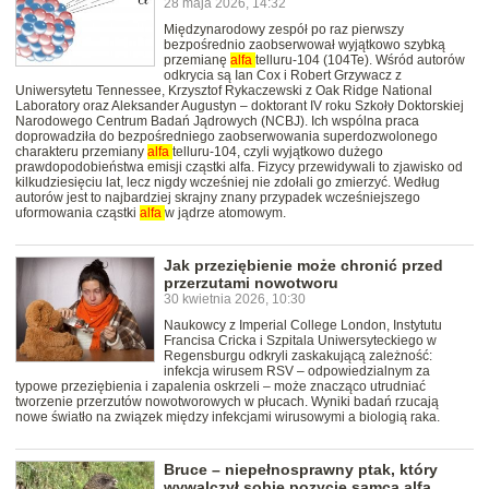
28 maja 2026, 14:32
Międzynarodowy zespół po raz pierwszy
bezpośrednio zaobserwował wyjątkowo szybką
przemianę
alfa
telluru-104 (104Te). Wśród autorów
odkrycia są Ian Cox i Robert Grzywacz z
Uniwersytetu Tennessee, Krzysztof Rykaczewski z Oak Ridge National
Laboratory oraz Aleksander Augustyn – doktorant IV roku Szkoły Doktorskiej
Narodowego Centrum Badań Jądrowych (NCBJ). Ich wspólna praca
doprowadziła do bezpośredniego zaobserwowania superdozwolonego
charakteru przemiany
alfa
telluru-104, czyli wyjątkowo dużego
prawdopodobieństwa emisji cząstki alfa. Fizycy przewidywali to zjawisko od
kilkudziesięciu lat, lecz nigdy wcześniej nie zdołali go zmierzyć. Według
autorów jest to najbardziej skrajny znany przypadek wcześniejszego
uformowania cząstki
alfa
w jądrze atomowym.
Jak przeziębienie może chronić przed
przerzutami nowotworu
30 kwietnia 2026, 10:30
Naukowcy z Imperial College London, Instytutu
Francisa Cricka i Szpitala Uniwersyteckiego w
Regensburgu odkryli zaskakującą zależność:
infekcja wirusem RSV – odpowiedzialnym za
typowe przeziębienia i zapalenia oskrzeli – może znacząco utrudniać
tworzenie przerzutów nowotworowych w płucach. Wyniki badań rzucają
nowe światło na związek między infekcjami wirusowymi a biologią raka.
Bruce – niepełnosprawny ptak, który
wywalczył sobie pozycję samca alfa