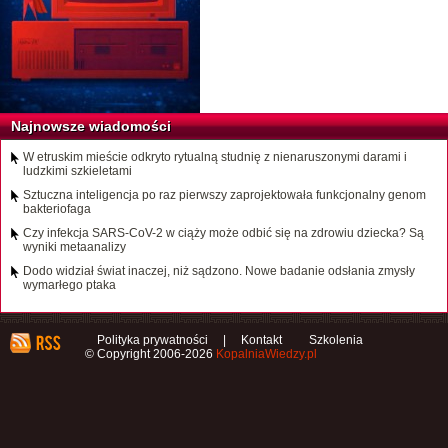
Najnowsze wiadomości
W etruskim mieście odkryto rytualną studnię z nienaruszonymi darami i
ludzkimi szkieletami
Sztuczna inteligencja po raz pierwszy zaprojektowała funkcjonalny genom
bakteriofaga
Czy infekcja SARS-CoV-2 w ciąży może odbić się na zdrowiu dziecka? Są
wyniki metaanalizy
Dodo widział świat inaczej, niż sądzono. Nowe badanie odsłania zmysły
wymarłego ptaka
Polityka prywatności
|
Kontakt
Szkolenia
© Copyright 2006-2026
KopalniaWiedzy.pl