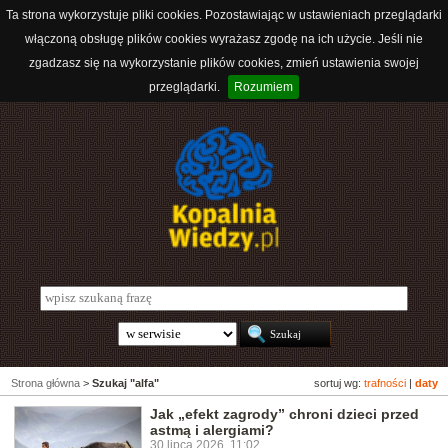
Ta strona wykorzystuje pliki cookies. Pozostawiając w ustawieniach przeglądarki
włączoną obsługę plików cookies wyrażasz zgodę na ich użycie. Jeśli nie
zgadzasz się na wykorzystanie plików cookies, zmień ustawienia swojej
przeglądarki.
Rozumiem
Strona główna
>
Szukaj "alfa"
sortuj wg:
trafności
|
daty
Jak „efekt zagrody” chroni dzieci przed
astmą i alergiami?
30 lipca 2026, 11:02