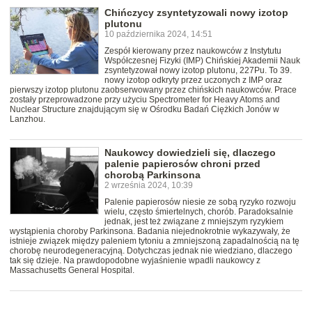
Chińczycy zsyntetyzowali nowy izotop
plutonu
10 października 2024, 14:51
Zespół kierowany przez naukowców z Instytutu
Współczesnej Fizyki (IMP) Chińskiej Akademii Nauk
zsyntetyzował nowy izotop plutonu, 227Pu. To 39.
nowy izotop odkryty przez uczonych z IMP oraz
pierwszy izotop plutonu zaobserwowany przez chińskich naukowców. Prace
zostały przeprowadzone przy użyciu Spectrometer for Heavy Atoms and
Nuclear Structure znajdującym się w Ośrodku Badań Ciężkich Jonów w
Lanzhou.
Naukowcy dowiedzieli się, dlaczego
palenie papierosów chroni przed
chorobą Parkinsona
2 września 2024, 10:39
Palenie papierosów niesie ze sobą ryzyko rozwoju
wielu, często śmiertelnych, chorób. Paradoksalnie
jednak, jest też związane z mniejszym ryzykiem
wystąpienia choroby Parkinsona. Badania niejednokrotnie wykazywały, że
istnieje związek między paleniem tytoniu a zmniejszoną zapadalnością na tę
chorobę neurodegeneracyjną. Dotychczas jednak nie wiedziano, dlaczego
tak się dzieje. Na prawdopodobne wyjaśnienie wpadli naukowcy z
Massachusetts General Hospital.