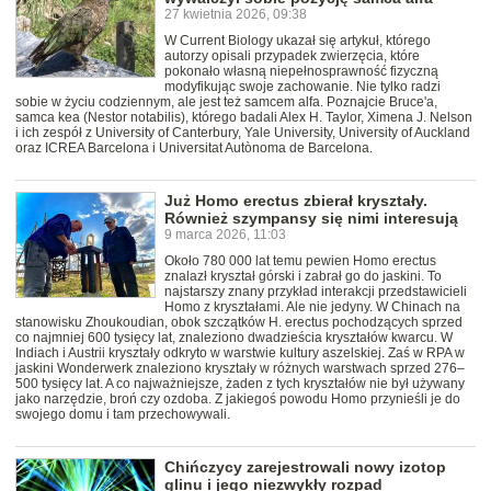
27 kwietnia 2026, 09:38
W Current Biology ukazał się artykuł, którego
autorzy opisali przypadek zwierzęcia, które
pokonało własną niepełnosprawność fizyczną
modyfikując swoje zachowanie. Nie tylko radzi
sobie w życiu codziennym, ale jest też samcem alfa. Poznajcie Bruce'a,
samca kea (Nestor notabilis), którego badali Alex H. Taylor, Ximena J. Nelson
i ich zespół z University of Canterbury, Yale University, University of Auckland
oraz ICREA Barcelona i Universitat Autònoma de Barcelona.
Już Homo erectus zbierał kryształy.
Również szympansy się nimi interesują
9 marca 2026, 11:03
Około 780 000 lat temu pewien Homo erectus
znalazł kryształ górski i zabrał go do jaskini. To
najstarszy znany przykład interakcji przedstawicieli
Homo z kryształami. Ale nie jedyny. W Chinach na
stanowisku Zhoukoudian, obok szczątków H. erectus pochodzących sprzed
co najmniej 600 tysięcy lat, znaleziono dwadzieścia kryształów kwarcu. W
Indiach i Austrii kryształy odkryto w warstwie kultury aszelskiej. Zaś w RPA w
jaskini Wonderwerk znaleziono kryształy w różnych warstwach sprzed 276–
500 tysięcy lat. A co najważniejsze, żaden z tych kryształów nie był używany
jako narzędzie, broń czy ozdoba. Z jakiegoś powodu Homo przynieśli je do
swojego domu i tam przechowywali.
Chińczycy zarejestrowali nowy izotop
glinu i jego niezwykły rozpad