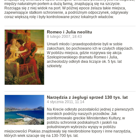
między naturalnym portem a dużą farmą, znajdującą się na szczycie.
Rozciąga się z niej widok na port. W późnej epoce żelaza takie miejsca,
zapewniające statkom schronienie, a podróżnym odpoczynek, odgrywały
coraz większą rolę i były kontrolowane przez lokalnych władców.
Romeo i Julia neolitu
8 lutego 2007, 18:43
Umarli młodo i prawdopodobnie byli w sobie
zakochani, bo pochowano ich w czułych objęciach.
W pobliżu miejsca, gdzie rozgrywa się akcja
Szekspirowskiego dramatu Romeo i Julia,
archeolodzy odkryli dwa liczące ok. 5 tys. lat
szkielety.
Narzędzia z żeglugi sprzed 130 tys. lat
4 stycznia 2011, 11:14
Na Krecie odkryto pozostałości jednej z pierwszych
morskich podróży naszych przodków. Jak
poinformowało greckie Ministerstwo Kultury, w
pobliżu schronisk podskalnych i jaskiń na
południowym wybrzeżu wyspy w pobliżu
miejscowości Plakias znajdowały się nieobrobione topory i inne narzędzia,
których wiek szacuje się na 130-700 tys. lat.