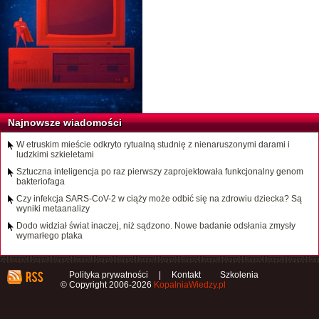
Najnowsze wiadomości
W etruskim mieście odkryto rytualną studnię z nienaruszonymi darami i
ludzkimi szkieletami
Sztuczna inteligencja po raz pierwszy zaprojektowała funkcjonalny genom
bakteriofaga
Czy infekcja SARS-CoV-2 w ciąży może odbić się na zdrowiu dziecka? Są
wyniki metaanalizy
Dodo widział świat inaczej, niż sądzono. Nowe badanie odsłania zmysły
wymarłego ptaka
Polityka prywatności
|
Kontakt
Szkolenia
© Copyright 2006-2026
KopalniaWiedzy.pl