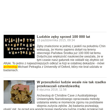
Ludzkie zęby sprzed 100 000 lat
15 października 2015, 09:34
Zęby znalezione w jednej z jaskiń na południu Chin
wskazują, że Homo sapiens dotarł na tereny
obecnego Państwa Środka już 100 000 lat temu.
Dotychczas większość naukowców uważała, że w
tym czasie nasz gatunek nie oddalił się zbytnio od
Afryki. To jedno z najważniejszych odkryć w Azji w ostatniej dekadzie - mówi
archeolog
Michael Petraglia z University of Oxford, który nie brał udziału w
badaniach.
W przeszłości ludzie wcale nie tak rzadko
przekraczali czterdziestkę
8 stycznia 2018, 11:56
Archeolog dr Christine Cave z Australijskiego
Uniwersytetu Narodowego opracowała metodę
ustalania wieku w momencie zgonu na podstawie
stopnia zużycia zębów. Jej badania pozwalają
obalić mit, że przed erą współczesnej medycyny ludzie rzadko przekraczali