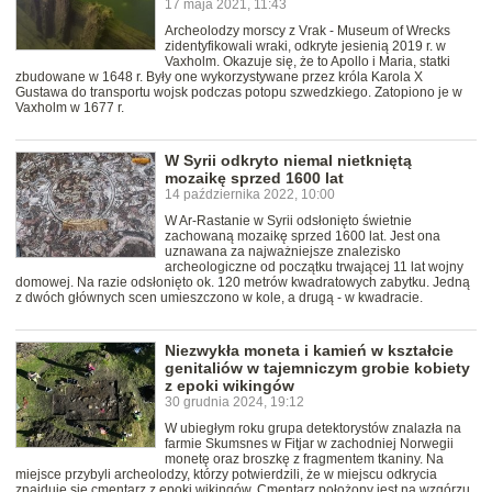
17 maja 2021, 11:43
Archeolodzy morscy z Vrak - Museum of Wrecks
zidentyfikowali wraki, odkryte jesienią 2019 r. w
Vaxholm. Okazuje się, że to Apollo i Maria, statki
zbudowane w 1648 r. Były one wykorzystywane przez króla Karola X
Gustawa do transportu wojsk podczas potopu szwedzkiego. Zatopiono je w
Vaxholm w 1677 r.
W Syrii odkryto niemal nietkniętą
mozaikę sprzed 1600 lat
14 października 2022, 10:00
W Ar-Rastanie w Syrii odsłonięto świetnie
zachowaną mozaikę sprzed 1600 lat. Jest ona
uznawana za najważniejsze znalezisko
archeologiczne od początku trwającej 11 lat wojny
domowej. Na razie odsłonięto ok. 120 metrów kwadratowych zabytku. Jedną
z dwóch głównych scen umieszczono w kole, a drugą - w kwadracie.
Niezwykła moneta i kamień w kształcie
genitaliów w tajemniczym grobie kobiety
z epoki wikingów
30 grudnia 2024, 19:12
W ubiegłym roku grupa detektorystów znalazła na
farmie Skumsnes w Fitjar w zachodniej Norwegii
monetę oraz broszkę z fragmentem tkaniny. Na
miejsce przybyli archeolodzy, którzy potwierdzili, że w miejscu odkrycia
znajduje się cmentarz z epoki wikingów. Cmentarz położony jest na wzgórzu,