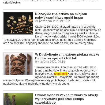
czterdziestkę.
Niezwykłe znalezisko na miejscu
największej bitwy epoki brązu
21 października 2019, 13:29
Około 1250–1300 lat przed naszą erą w dolinie
rzeki Tollense w odległości około 160 kilometrów od
dzisiejszego Berlina rozegrała się wielka bitwa, w
której mogło wziąć udział nawet 4000 wojowników.
To największa znana nam bitwa epoki brązu na terenie Europy Środkowej
oraz największe i najlepiej zbadane na świecie miejsce tak starej bitwy.
W Daskylionie znaleziono piękną maskę
Dionizosa sprzed 2400 lat
9 września 2020, 04:18
Terakotowa maska Dionizosa sprzed 2400 lat to
jedno z najbardziej interesujących tegorocznych
odkryć, uważa
archeolog
Kaan Iren, który kieruje
wykopaliskami w Daskylionie. To prawdopodobnie
maska wotywna. Więcej dowiemy się po kolejnych badaniach, stwierdził
naukowiec. Maskę znaleziony na dawnym akropolu.
Odnalezione w Vaxholm wraki to okręty
wykorzystane podczas potopu
szwedzkiego