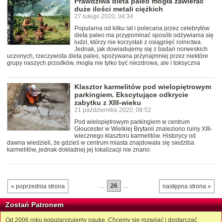
Prawdziwa dieta paleo mogła zawierać
duże ilości metali ciężkich
27 lutego 2020, 04:34
Popularna od kilku lat i polecana przez celebrytów
dieta paleo ma przypominać sposób odżywiania się
ludzi, którzy nie korzystali z osiągnięć rolnictwa.
Jednak, jak dowiadujemy się z badań norweskich
uczonych, rzeczywista dieta paleo, spożywana przynajmniej przez niektóre
grupy naszych przodków, mogła nie tylko być niezdrowa, ale i toksyczna
Klasztor karmelitów pod wielopiętrowym
parkingiem. Ekscytujące odkrycie
zabytku z XIII-wieku
21 października 2020, 08:52
Pod wielopiętrowym parkingiem w centrum
Gloucester w Wielkiej Brytanii znaleziono ruiny XIII-
wiecznego klasztoru karmelitów. Historycy od
dawna wiedzieli, że gdzieś w centrum miasta znajdowała się siedziba
karmelitów, jednak dokładnej jej lokalizacji nie znano.
…
26
…
« poprzednia strona
następna strona »
Zostań Patronem
Od 2006 roku popularyzujemy naukę. Chcemy się rozwijać i dostarczać