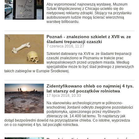
Aby wypromować najnowszą wystawę, Muzeum
Sztuki Współczesnej z Chicago uciekło się do
nietypowej reklamy-zdrapki. Stojący na przystanku
autobusowym ludzie mogą ścierać wierzchnią
warstwę billboardu.
Poznań - znaleziono szkielet z XVII w. ze
śladami trepanacji czaszki
7 czerwca 2016, 11:27
Szkielet datowany na XVII w. ze śladami trepanacji
czaszki znaleziono w Poznaniu w trakcie prac
wykopaliskowych przed urzędem miasta. Według
specjalistów może to być ślad jednego z pierwszych
takich zabiegów w Europie Środkowej.
Zidentyfikowano chleb co najmniej 4 tys.
lat starszy od początków rolnictwa
17 lipca 2018, 10:33
Na stanowisku archeologicznym w północno-
wschodniej Jordanii odkryto zwęglone pozostałości
podpłomyka, upieczonego przez myśliwych-
zbieraczy ok. 14.400 lat temu. To najstarszy jak
dotąd bezpośredni dowód na przyrządzanie chleba. Co istotne, wyprzedza
on o co najmniej 4 tys. lat początki rolnictwa.