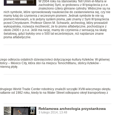
W 2004 roku na stanowisku Tell Umm el-Marra w
zachodniej Syrii, w grobowcu z III tysiąclecia p.n.e.
znaleziono cztery gliniane cylindry. Widoczne są na
nich symbole, które sprowokowały naukowców do zastanowienia się, czy nie
mamy tutaj do czynienia z wczesnym pismem. Jednak symbole te nie są
pismem klinowym, a to jedyny system pisma, jaki znamy z Syrii III tysiąclecia
przed Chrystusem. Profesor Glenn M. Schwartz, archeolog, który prowadził
wykopaliska, rozważa możliwość, że to pismo alfabetyczne, pochodzące z
około 2400 r. p.n.e. Jeśli ma rację, mamy do czynienia z sensacją na skalę
światową, gdyż byłoby ono o 500 lat wcześniejsze, niż najstarsze znane
pisma alfabetyczne.
ego odkrycia ostatnich dziesięcioleci dotyczącego kultury Azteków. W głównej
icy – Mexico City, która stoi na miejscu Tenochtitlanu, stolicy Azteków -
mienną płytę.
giego World Trade Center robotnicy znaleźli szczątki XVIII-wiecznego okrętu.
attanie od 1982 roku, kiedy to na Water Street odkopano okręt transportowy z
Reklamowa archeologia przystankowa
3 lutego 2014, 13:48