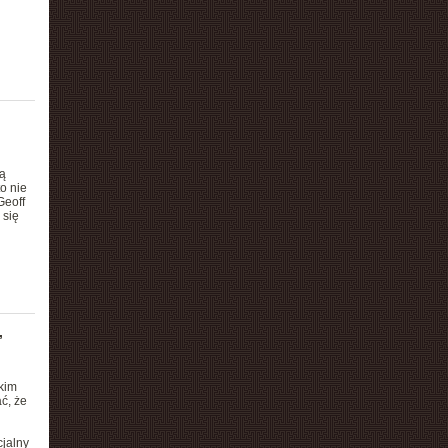
ą
o nie
Geoff
 się
,
kim
ć, że
cjalny