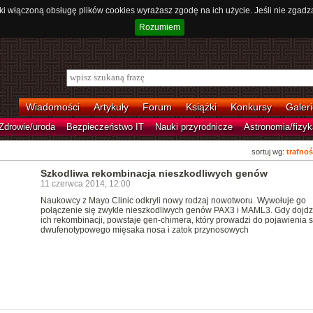
ki włączoną obsługę plików cookies wyrażasz zgodę na ich użycie. Jeśli nie zgadz
Rozumiem
Wiadomości
Artykuły
Forum
Książki
Konkursy
Galeri
Zdrowie/uroda
Bezpieczeństwo IT
Nauki przyrodnicze
Astronomia/fizyk
sortuj wg:
trafnoś
Szkodliwa rekombinacja nieszkodliwych genów
11 czerwca 2014, 12:00
Naukowcy z Mayo Clinic odkryli nowy rodzaj nowotworu. Wywołuje go
połączenie się zwykle nieszkodliwych genów PAX3 i MAML3. Gdy dojdz
ich rekombinacji, powstaje gen-chimera, który prowadzi do pojawienia s
dwufenotypowego mięsaka nosa i zatok przynosowych