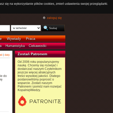
asz się na wykorzystanie plików cookies, zmień ustawienia swojej przeglądarki.
zaloguj się
e
Wywiady
Praca
a
Humanistyka
Ciekawostki
Zostań Patronem
ci
|
daty
Od 2006 roku popularyzujemy
naukę. Chcemy się rozwijać i
dostarczać naszym Czytelnikom
jeszcze więcej atrakcyjnych
ie do
treści wysokiej jakości. Dlatego
ię
postanowiliśmy poprosić o
wsparcie. Zostań naszym
Patronem i pomóż nam rozwijać
KopalnięWiedzy.