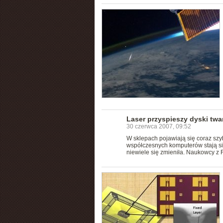
Laser przyspieszy dyski twa
30 czerwca 2007, 09:52
W sklepach pojawiają się coraz szy
współczesnych komputerów stają się
niewiele się zmieniła. Naukowcy z R