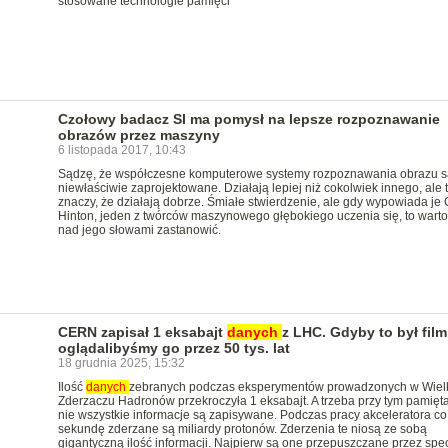
stosowane technologie pamięci
Czołowy badacz SI ma pomysł na lepsze rozpoznawanie
obrazów przez maszyny
6 listopada 2017, 10:43
Sądzę, że współczesne komputerowe systemy rozpoznawania obrazu s
niewłaściwie zaprojektowane. Działają lepiej niż cokolwiek innego, ale t
znaczy, że działają dobrze. Śmiałe stwierdzenie, ale gdy wypowiada je 
Hinton, jeden z twórców maszynowego głębokiego uczenia się, to warto
nad jego słowami zastanowić.
CERN zapisał 1 eksabajt
danych
z LHC. Gdyby to był film
oglądalibyśmy go przez 50 tys. lat
18 grudnia 2025, 15:32
Ilość
danych
zebranych podczas eksperymentów prowadzonych w Wiel
Zderzaczu Hadronów przekroczyła 1 eksabajt. A trzeba przy tym pamięta
nie wszystkie informacje są zapisywane. Podczas pracy akceleratora co
sekundę zderzane są miliardy protonów. Zderzenia te niosą ze sobą
gigantyczną ilość informacji. Najpierw są one przepuszczane przez spe