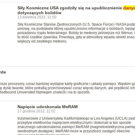
Siły Kosmiczne USA zgodziły się na upublicznienie
dany
dotyczących bolidów
13 kwietnia 2022, 11:50
Siły Kosmiczne Stanów Zjednoczonych (U.S. Space Force) i NASA podp
umowę, na podstawie której upubliczniono informacje o bolidach, będą
posiadaniu rządu federalnego. Bolidy to meteory jaśniejsze niż Wenus. 
to dość rzadkie zjawiska. Powstają, gdy w atmosferę wpada obiekt znac
większy od zwykłego meteoru.
rde
bsze procesory, coraz bardziej wydajne karty graficzne i układy pamięci. Wąskim g
 dyski twarde, które potrafią przechowywać coraz więcej danych, ale prędkość ich
edbound Universiteit Nijmegen znaleźli i na to sposób.
Napięcie udoskonala MeRAM
17 grudnia 2012, 11:02
Inżynierowie z Uniwersytetu Kalifornijskiego w Los Angeles (UCLA) zast
przepływ elektronów napięciem elektrycznym i dokonali w ten sposób
znacznego udoskonalenia pamięci MeRAM (magnetoelektryczna pamię
swobodnym dostępie). MeRAM może w przyszłości zastąpić obecnie