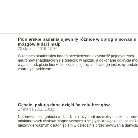
Pionierskie badania ujawniły różnice w oprogramowaniu
mózgów ludzi i małp
23 stycznia 2019, 10:36
W ramach pionierskich badań prześledzono aktywność pojedynczych
neuronów znajdujących się głęboko w mózgu, a dokonane odkrycia mo
wyjaśnić, skąd się bierze ludzka inteligencja i dlaczego jesteśmy podatn
choroby psychiczne.
Gęściej pakują dane dzięki ścięciu brzegów
17 marca 2011, 13:32
Najnowsze osiągnięcia w dziedzinie inżynierii pozwoliły na skonstruow
miniaturowych dysków magnetycznych o ściętych krawędziach, co może
niezwykle ważnym osiągnięciem w dziedzinie przechowywania danych.