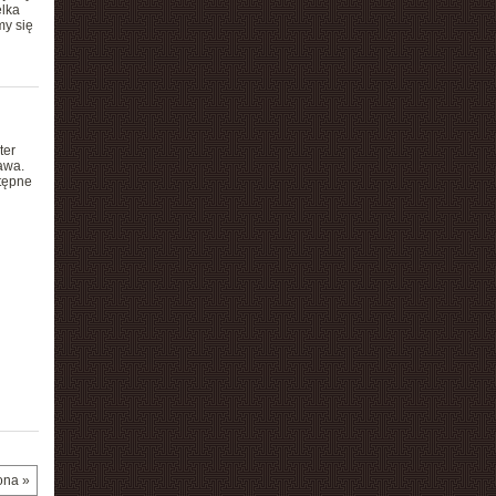
elka
my się
ter
awa.
stępne
ona »