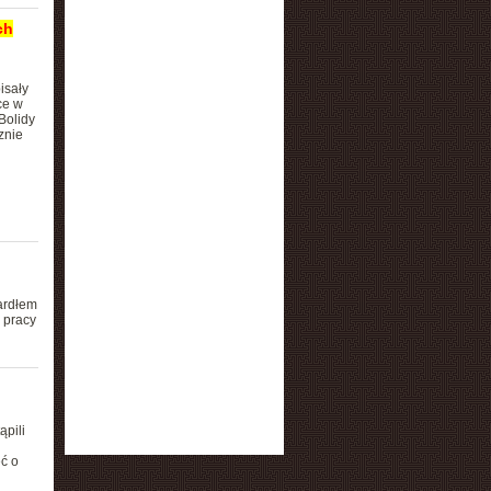
ch
isały
ce w
Bolidy
znie
ardłem
 pracy
ąpili
ć o