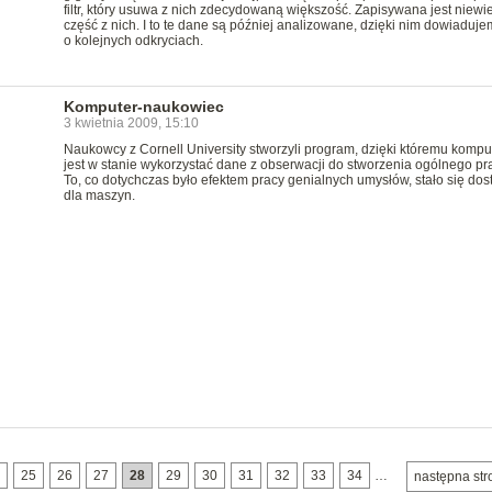
filtr, który usuwa z nich zdecydowaną większość. Zapisywana jest niewi
część z nich. I to te dane są później analizowane, dzięki nim dowiaduje
o kolejnych odkryciach.
Komputer-naukowiec
3 kwietnia 2009, 15:10
Naukowcy z Cornell University stworzyli program, dzięki któremu kompu
jest w stanie wykorzystać dane z obserwacji do stworzenia ogólnego pr
To, co dotychczas było efektem pracy genialnych umysłów, stało się do
dla maszyn.
25
26
27
28
29
30
31
32
33
34
…
następna str