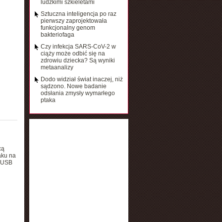
ludzkimi szkieletami
Sztuczna inteligencja po raz
pierwszy zaprojektowała
funkcjonalny genom
bakteriofaga
Czy infekcja SARS-CoV-2 w
ciąży może odbić się na
zdrowiu dziecka? Są wyniki
metaanalizy
Dodo widział świat inaczej, niż
sądzono. Nowe badanie
odsłania zmysły wymarłego
ptaka
cą
aku na
, USB