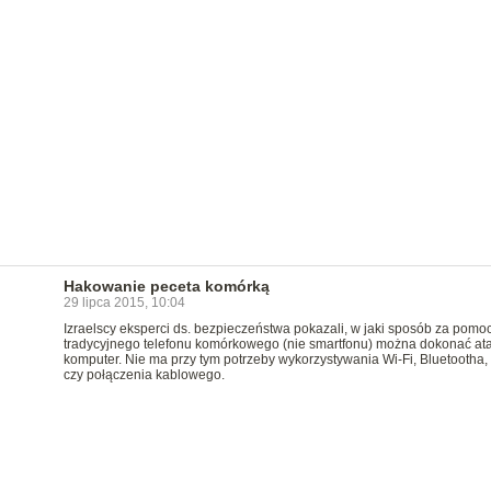
Hakowanie peceta komórką
29 lipca 2015, 10:04
Izraelscy eksperci ds. bezpieczeństwa pokazali, w jaki sposób za pomo
tradycyjnego telefonu komórkowego (nie smartfonu) można dokonać at
komputer. Nie ma przy tym potrzeby wykorzystywania Wi-Fi, Bluetootha
czy połączenia kablowego.