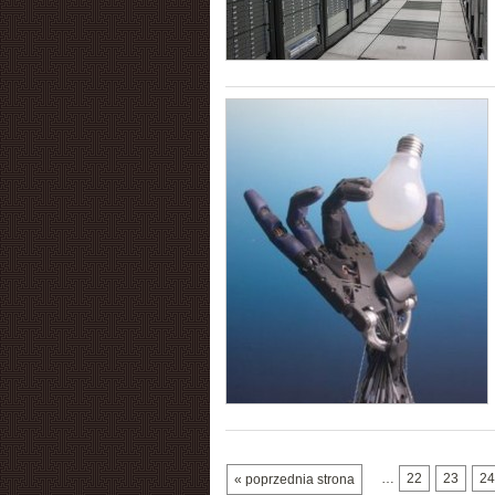
…
22
23
24
« poprzednia strona