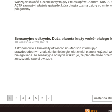
Waszą ciekawość. Uczeni korzystający z teleskopów Chandra, NuSTAR 
ACTA zauważyli właśnie gwiazdę, która okrąża czarną dziurę co mniej w
pół godziny
Sensacyjne odkrycie. Duża planeta krąży wokół białego k
18 września 2020, 04:53
Astronomowie z University of Wisconsin-Madison informują o
prawdopodobnym znalezieniu nietkniętej olbrzymiej planety krążącej w
białego karła. To sensacyjne odkrycie wskazuje, że planeta może przet
zniszczenie swojej gwiazdy.
1
2
3
4
5
6
7
…
następna str
Pol