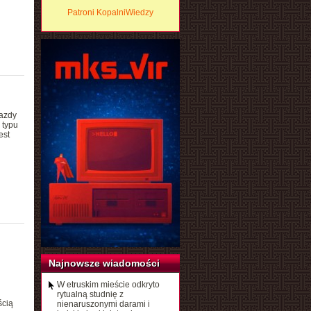
Patroni KopalniWiedzy
iazdy
 typu
est
Najnowsze wiadomości
W etruskim mieście odkryto
rytualną studnię z
ścią
nienaruszonymi darami i