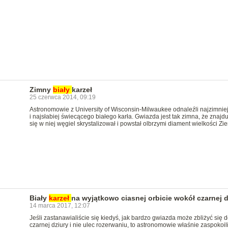
Zimny
biały
karzeł
25 czerwca 2014, 09:19
Astronomowie z University of Wisconsin-Milwaukee odnaleźli najzimnie
i najsłabiej świecącego białego karła. Gwiazda jest tak zimna, że znajd
się w niej węgiel skrystalizował i powstał olbrzymi diament wielkości Zie
Biały
karzeł
na wyjątkowo ciasnej orbicie wokół czarnej d
14 marca 2017, 12:07
Jeśli zastanawialiście się kiedyś, jak bardzo gwiazda może zbliżyć się 
czarnej dziury i nie ulec rozerwaniu, to astronomowie właśnie zaspokoil