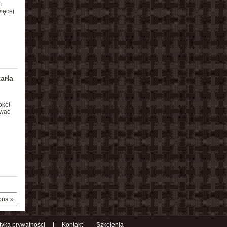
i
ięcej
arła
okół
rwać
ona »
ityka prywatności
|
Kontakt
Szkolenia