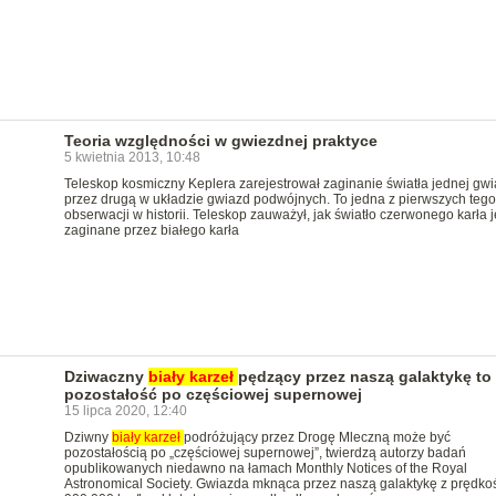
Teoria względności w gwiezdnej praktyce
5 kwietnia 2013, 10:48
Teleskop kosmiczny Keplera zarejestrował zaginanie światła jednej gw
przez drugą w układzie gwiazd podwójnych. To jedna z pierwszych tego
obserwacji w historii. Teleskop zauważył, jak światło czerwonego karła j
zaginane przez białego karła
Dziwaczny
biały
karzeł
pędzący przez naszą galaktykę to
pozostałość po częściowej supernowej
15 lipca 2020, 12:40
Dziwny
biały
karzeł
podróżujący przez Drogę Mleczną może być
pozostałością po „częściowej supernowej”, twierdzą autorzy badań
opublikowanych niedawno na łamach Monthly Notices of the Royal
Astronomical Society. Gwiazda mknąca przez naszą galaktykę z prędko