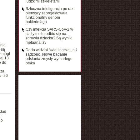
ludzkimi szkieletami
Sztuczna inteligencja po raz
pierwszy zaprojektowała
funkcjonalny genom
bakteriofaga
Czy infekcja SARS-CoV-2 w
ciąży może odbić się na
zdrowiu dziecka? Są wyniki
metaanalizy
znie
 są
Dodo widział świat inaczej, niż
y mógł
sądzono. Nowe badanie
ej 13
odsłania zmysły wymarłego
e do
ptaka
za.
o -26
kład
.
go