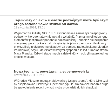
Tajemniczy obiekt w układzie podwójnym może być czym
czego astronomowie szukali od dawna
19 stycznia 2024, 13:01
W gromadzie kulistej NGC 1851 astronomowie zauważyli niespotykany 
podwójny, którego natury nie potrafią wyjaśnić. Przynajmniej jeden jego
elementów jest prawdopodobnie pozostałością – chociaż nie bezpośred
masywnej gwiazdy, która zakończyła życie jako supernowa. Naukowcy
przyjrzeli się nietypowemu układowi za pomocą radioteleskopu MeerKA
Południowej Afryki i detektorów którymi dysponuje Instytut Radioastrono
Maxa Plancka. Odkryli słabe impulsy, dzięki którym odkryli naturę jedne
obiektów układu.
Nowa teoria nt. powstawania supernowych Ia
8 września 2011, 11:51
W Drodze Mlecznej mogą znajdować się tysiące „bomb", które tylko czek
by eksplodować i stworzyć supernowe typu Ia. Najnowsze badania suge
że spowolnienie rotacji gwiazd może prowadzić do ich eksplozji.