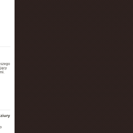
jszego
ujący
mi.
ziury
do
i