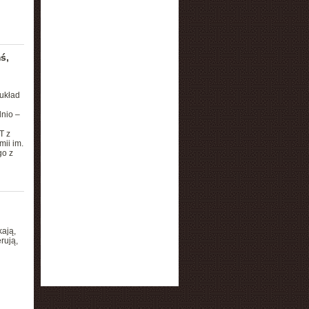
ś,
układ
nio –
T z
mii im.
go z
ają,
rują,