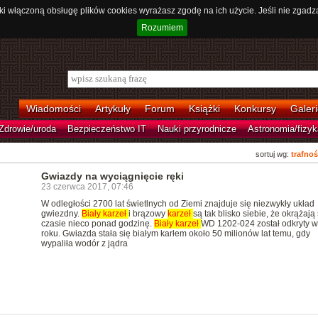
ki włączoną obsługę plików cookies wyrażasz zgodę na ich użycie. Jeśli nie zgadz
Rozumiem
Wiadomości
Artykuły
Forum
Książki
Konkursy
Galeri
Zdrowie/uroda
Bezpieczeństwo IT
Nauki przyrodnicze
Astronomia/fizyk
sortuj wg:
trafnoś
Gwiazdy na wyciągnięcie ręki
23 czerwca 2017, 07:46
W odległości 2700 lat świetlnych od Ziemi znajduje się niezwykły układ
gwiezdny.
Biały
karzeł
i brązowy
karzeł
są tak blisko siebie, że okrążają
czasie nieco ponad godzinę.
Biały
karzeł
WD 1202-024 został odkryty 
roku. Gwiazda stała się białym karłem około 50 milionów lat temu, gdy
wypaliła wodór z jądra