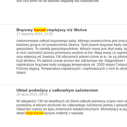
900 000 km/h od lat stanowi zagadkę dla naukowców
Brązowy
karzeł
cieplejszy niż Słońce
17 sierpnia 2023, 13:55
Astronomowie odkryli brązowego karła, którego powierzchnia jest znac
bardziej gorąca niż powierzchnia Słońca. Tymczasem brązowe karły nie
gwiazdami. To obiekty gwiazdopodobne, których masa jest zbyt mała, b
w nich zachodzić proces przemiany wodoru w hel. Mają masę co najmni
razy większą od Jowisza. Od olbrzymich planet różnie je to, że są zdoln
fuzji deuteru. Po jakimś czasie proces ten zatrzymuje się. Najgorętsze i
najmłodsze brązowe karły osiągają temperaturę ok. 2500 stopni Celsjus
Później stygną. Temperatura najstarszych i najmniejszych z nich to okoł
stopni.
Układ podwójny z całkowitym zaćmieniem
20 lipca 2015, 08:01
W odległości 730 lat świetlnych od Ziemi odkryto pierwszy znany nam u
podwójny, w którym dochodzi do całkowitego zaćmienia jednej z gwiazd
Układ ten należy do typu zmiennych kataklizmicznych. Wchodzący w je
skład
biały
karzeł
wysysa materię z sąsiada.