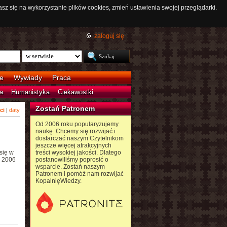
asz się na wykorzystanie plików cookies, zmień ustawienia swojej przeglądarki.
zaloguj się
e
Wywiady
Praca
a
Humanistyka
Ciekawostki
Zostań Patronem
ci
|
daty
Od 2006 roku popularyzujemy
naukę. Chcemy się rozwijać i
dostarczać naszym Czytelnikom
jeszcze więcej atrakcyjnych
 się w
treści wysokiej jakości. Dlatego
w 2006
postanowiliśmy poprosić o
wsparcie. Zostań naszym
Patronem i pomóż nam rozwijać
KopalnięWiedzy.