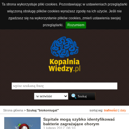
Ta strona wykorzystuje pliki cookies. Pozostawiając w ustawieniach przeglądarki
włączoną obsługę plików cookies wyrażasz zgodę na ich użycie. Jeśli nie
zgadzasz się na wykorzystanie plików cookies, zmień ustawienia swojej
przeglądarki.
Rozumiem
Strona główna
>
Szukaj "biokoniugat"
sortuj wg:
trafności
|
daty
Szpitale mogą szybko identyfikować
bakterie zagrażające chorym
1 lutego 2017, 06:10