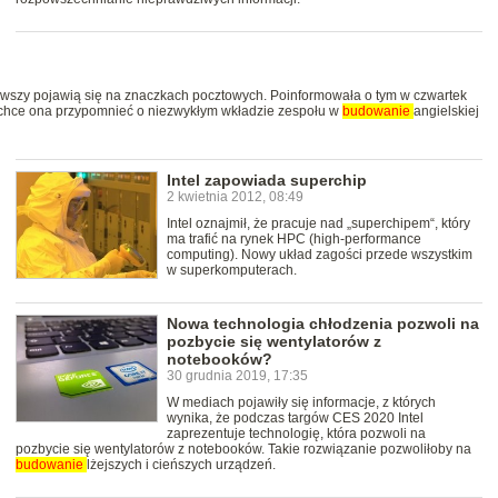
ierwszy pojawią się na znaczkach pocztowych. Poinformowała o tym w czwartek
b chce ona przypomnieć o niezwykłym wkładzie zespołu w
budowanie
angielskiej
Intel zapowiada superchip
2 kwietnia 2012, 08:49
Intel oznajmił, że pracuje nad „superchipem“, który
ma trafić na rynek HPC (high-performance
computing). Nowy układ zagości przede wszystkim
w superkomputerach.
Nowa technologia chłodzenia pozwoli na
pozbycie się wentylatorów z
notebooków?
30 grudnia 2019, 17:35
W mediach pojawiły się informacje, z których
wynika, że podczas targów CES 2020 Intel
zaprezentuje technologię, która pozwoli na
pozbycie się wentylatorów z notebooków. Takie rozwiązanie pozwoliłoby na
budowanie
lżejszych i cieńszych urządzeń.