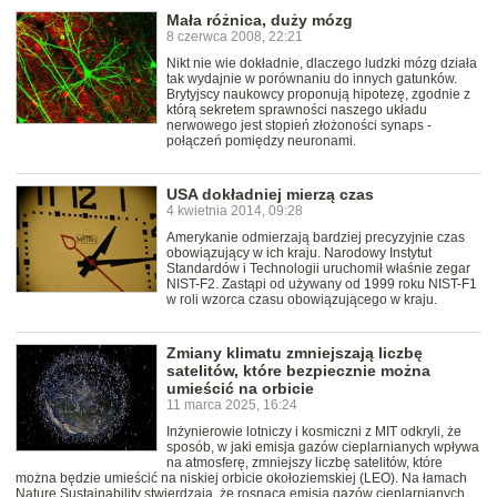
Mała różnica, duży mózg
8 czerwca 2008, 22:21
Nikt nie wie dokładnie, dlaczego ludzki mózg działa
tak wydajnie w porównaniu do innych gatunków.
Brytyjscy naukowcy proponują hipotezę, zgodnie z
którą sekretem sprawności naszego układu
nerwowego jest stopień złożoności synaps -
połączeń pomiędzy neuronami.
USA dokładniej mierzą czas
4 kwietnia 2014, 09:28
Amerykanie odmierzają bardziej precyzyjnie czas
obowiązujący w ich kraju. Narodowy Instytut
Standardów i Technologii uruchomił właśnie zegar
NIST-F2. Zastąpi od używany od 1999 roku NIST-F1
w roli wzorca czasu obowiązującego w kraju.
Zmiany klimatu zmniejszają liczbę
satelitów, które bezpiecznie można
umieścić na orbicie
11 marca 2025, 16:24
Inżynierowie lotniczy i kosmiczni z MIT odkryli, że
sposób, w jaki emisja gazów cieplarnianych wpływa
na atmosferę, zmniejszy liczbę satelitów, które
można będzie umieścić na niskiej orbicie okołoziemskiej (LEO). Na łamach
Nature Sustainability stwierdzają, że rosnąca emisja gazów cieplarnianych