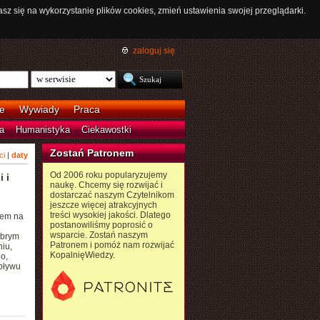
asz się na wykorzystanie plików cookies, zmień ustawienia swojej przeglądarki.
zaloguj się
e
Wywiady
Praca
a
Humanistyka
Ciekawostki
Zostań Patronem
ci
|
daty
Od 2006 roku popularyzujemy
 i
naukę. Chcemy się rozwijać i
dostarczać naszym Czytelnikom
jeszcze więcej atrakcyjnych
treści wysokiej jakości. Dlatego
iem na
postanowiliśmy poprosić o
wsparcie. Zostań naszym
obrym
Patronem i pomóż nam rozwijać
iu,
KopalnięWiedzy.
o,
pływu