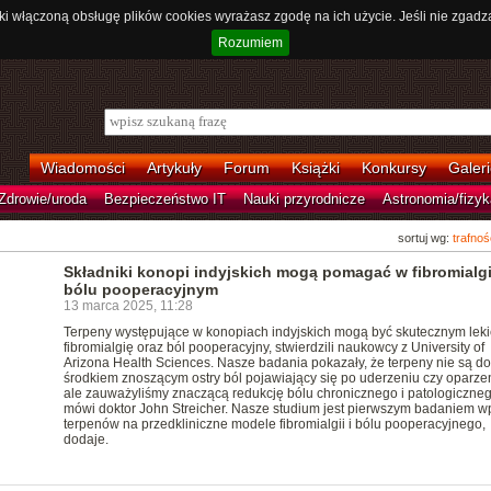
ki włączoną obsługę plików cookies wyrażasz zgodę na ich użycie. Jeśli nie zgadz
Rozumiem
Wiadomości
Artykuły
Forum
Książki
Konkursy
Galeri
Zdrowie/uroda
Bezpieczeństwo IT
Nauki przyrodnicze
Astronomia/fizyk
sortuj wg:
trafnoś
Składniki konopi indyjskich mogą pomagać w fibromialgii
bólu pooperacyjnym
13 marca 2025, 11:28
Terpeny występujące w konopiach indyjskich mogą być skutecznym lek
fibromialgię oraz ból pooperacyjny, stwierdzili naukowcy z University of
Arizona Health Sciences. Nasze badania pokazały, że terpeny nie są d
środkiem znoszącym ostry ból pojawiający się po uderzeniu czy oparzen
ale zauważyliśmy znaczącą redukcję bólu chronicznego i patologiczneg
mówi doktor John Streicher. Nasze studium jest pierwszym badaniem w
terpenów na przedkliniczne modele fibromialgii i bólu pooperacyjnego,
dodaje.