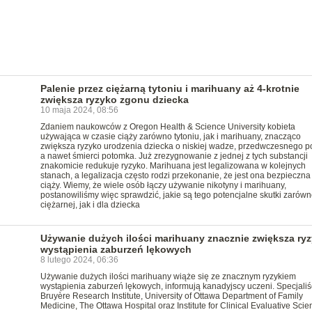
Palenie przez ciężarną tytoniu i marihuany aż 4-krotnie
zwiększa ryzyko zgonu dziecka
10 maja 2024, 08:56
Zdaniem naukowców z Oregon Health & Science University kobieta
używająca w czasie ciąży zarówno tytoniu, jak i marihuany, znacząco
zwiększa ryzyko urodzenia dziecka o niskiej wadze, przedwczesnego p
a nawet śmierci potomka. Już zrezygnowanie z jednej z tych substancji
znakomicie redukuje ryzyko. Marihuana jest legalizowana w kolejnych
stanach, a legalizacja często rodzi przekonanie, że jest ona bezpieczna
ciąży. Wiemy, że wiele osób łączy używanie nikotyny i marihuany,
postanowiliśmy więc sprawdzić, jakie są tego potencjalne skutki zarówn
ciężarnej, jak i dla dziecka
Używanie dużych ilości marihuany znacznie zwiększa ry
wystąpienia zaburzeń lękowych
8 lutego 2024, 06:36
Używanie dużych ilości marihuany wiąże się ze znacznym ryzykiem
wystąpienia zaburzeń lękowych, informują kanadyjscy uczeni. Specjaliśc
Bruyère Research Institute, University of Ottawa Department of Family
Medicine, The Ottawa Hospital oraz Institute for Clinical Evaluative Sci