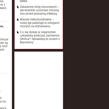
ptaka
nia
ne z
Zakażenie dróg moczowych –
tario
jak komórki czuciowe chronią
nas przed poważną infekcją
Blaszki mitochondrialne –
nowy typ patologii w mózgach
ne,
chorych na Alzheimera
Co się dzieje w organizmie
człowieka podczas zaćmienia
Słońca? Sprawdzą to uczeni z
linical
Barcelony
nie są
z nich
ami
e
li
ła na
ancji