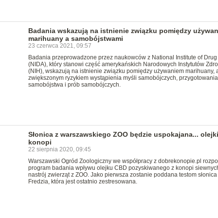
Badania wskazują na istnienie związku pomiędzy używa
marihuany a samobójstwami
23 czerwca 2021, 09:57
Badania przeprowadzone przez naukowców z National Institute of Drug
(NIDA), który stanowi część amerykańskich Narodowych Instytutów Zdr
(NIH), wskazują na istnienie związku pomiędzy używaniem marihuany, 
zwiększonym ryzykiem wystąpienia myśli samobójczych, przygotowania
samobójstwa i prób samobójczych.
Słonica z warszawskiego ZOO będzie uspokajana... olejk
konopi
22 sierpnia 2020, 09:45
Warszawski Ogród Zoologiczny we współpracy z dobrekonopie.pl rozp
program badania wpływu olejku CBD pozyskiwanego z konopi siewnyc
nastrój zwierząt z ZOO. Jako pierwsza zostanie poddana testom słonica
Fredzia, która jest ostatnio zestresowana.