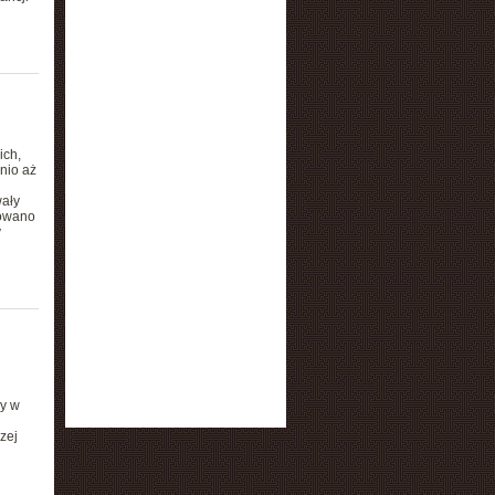
u
ich,
nio aż
wały
kowano
y
zy w
zej