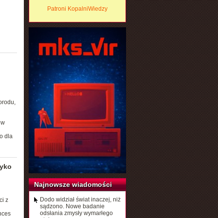
Patroni KopalniWiedzy
orodu,
 w
o dla
zyko
Najnowsze wiadomości
Dodo widział świat inaczej, niż
i z
sądzono. Nowe badanie
odsłania zmysły wymarłego
ences