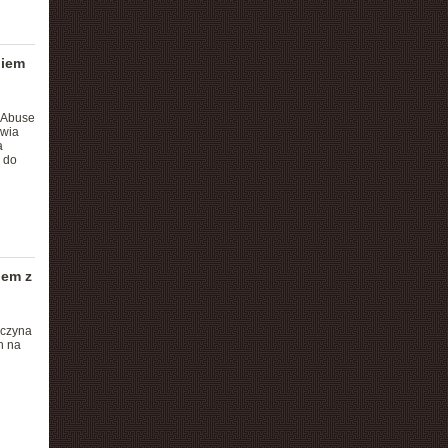
niem
 Abuse
owia
a
 do
iem z
oczyna
h na