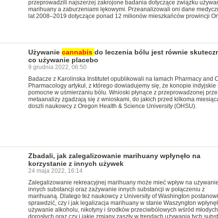
przeprowadzili najszerzej zakrojone badania dotyczące związku używa
marihuany a zaburzeniami lękowymi. Przeanalizowali oni dane medycz
lat 2008–2019 dotyczące ponad 12 milionów mieszkańców prowincji On
Używanie
cannabis
do leczenia bólu jest równie skutecz
co używanie placebo
9 grudnia 2022, 06:50
Badacze z Karolinska Institutet opublikowali na łamach Pharmacy and C
Pharmacology artykuł, z którego dowiadujemy się, że konopie indyjskie 
pomocne w uśmierzaniu bólu. Wnioski płynące z przeprowadzonej prze
metaanalizy zgadzają się z wnioskami, do jakich przed kilkoma miesiąc
doszli naukowcy z Oregon Health & Science University (OHSU).
Zbadali, jak zalegalizowanie marihuany wpłynęło na
korzystanie z innych używek
24 maja 2022, 16:14
Zalegalizowanie rekreacyjnej marihuany może mieć wpływ na używani
innych substancji oraz zażywanie innych substancji w połączeniu z
marihuaną. Dlatego też naukowcy z University of Washington postanowi
sprawdzić, czy i jak legalizacja marihuany w stanie Waszyngton wpłynę
używanie alkoholu, nikotyny i środków przeciwbólowych wśród młodych
dorosłych oraz czy i jakie zmiany zaszły w trendach używania tych subst