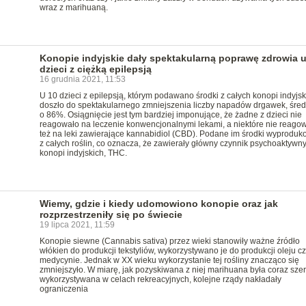
wraz z marihuaną.
Konopie indyjskie dały spektakularną poprawę zdrowia 
dzieci z ciężką epilepsją
16 grudnia 2021, 11:53
U 10 dzieci z epilepsją, którym podawano środki z całych konopi indyjsk
doszło do spektakularnego zmniejszenia liczby napadów drgawek, śred
o 86%. Osiągnięcie jest tym bardziej imponujące, że żadne z dzieci nie
reagowało na leczenie konwencjonalnymi lekami, a niektóre nie reago
też na leki zawierające kannabidiol (CBD). Podane im środki wyprodu
z całych roślin, co oznacza, że zawierały główny czynnik psychoaktywn
konopi indyjskich, THC.
Wiemy, gdzie i kiedy udomowiono konopie oraz jak
rozprzestrzeniły się po świecie
19 lipca 2021, 11:59
Konopie siewne (Cannabis sativa) przez wieki stanowiły ważne źródło
włókien do produkcji tekstyliów, wykorzystywano je do produkcji oleju c
medycynie. Jednak w XX wieku wykorzystanie tej rośliny znacząco się
zmniejszyło. W miarę, jak pozyskiwana z niej marihuana była coraz szer
wykorzystywana w celach rekreacyjnych, kolejne rządy nakładały
ograniczenia