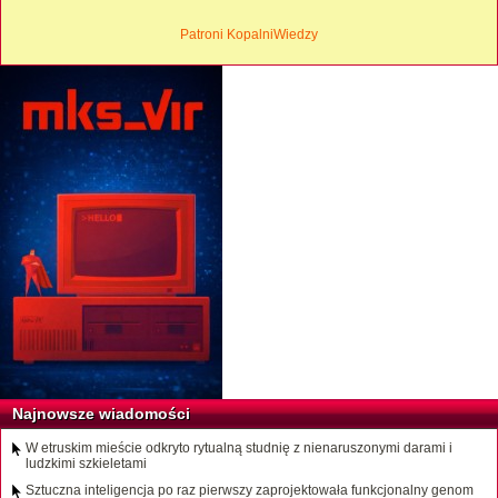
Patroni KopalniWiedzy
Najnowsze wiadomości
W etruskim mieście odkryto rytualną studnię z nienaruszonymi darami i
ludzkimi szkieletami
Sztuczna inteligencja po raz pierwszy zaprojektowała funkcjonalny genom