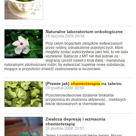
Naturalne laboratorium onkologiczne
19 stycznia 2009, 00:56
Przy całym bogactwie związków wytwarzanych
przez rośliny, odnalezienie pojedynczych, które
mogłyby zostać wykorzystane jako leki, to nie lada
wyzwanie. Badacze z MIT nie dali jednak za
wygraną i poszli nawet o krok dalej - manipulują
naturalnymi zdolnościami roślin, by wytwarzać zupełnie nowe substancje,
mogące w przyszłości znaleźć zastosowanie w lecznictwie.
(Prawie jak)
chemioterapia
na talerzu
29 grudnia 2008, 20:50
Przeciwnowotworowe działanie brokułów
przypomina do złudzenia aktywność... niektórych
leków stosowanych w chemioterapii.
Zwalcza depresję i wzmacnia
chemioterapię
20 grudnia 2008, 23:57
Jeden z najsłynniejszych leków świata, Prozac,