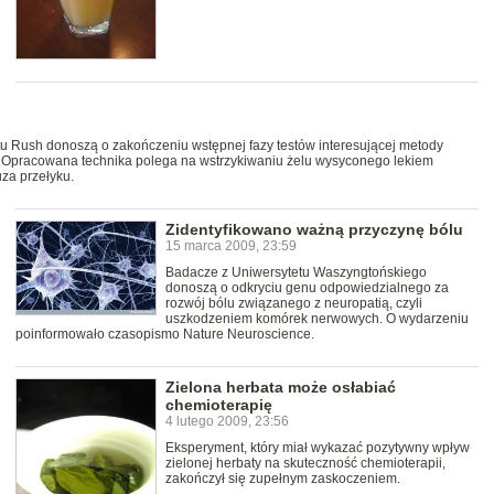
 Rush donoszą o zakończeniu wstępnej fazy testów interesującej metody
 Opracowana technika polega na wstrzykiwaniu żelu wysyconego lekiem
za przełyku.
Zidentyfikowano ważną przyczynę bólu
15 marca 2009, 23:59
Badacze z Uniwersytetu Waszyngtońskiego
donoszą o odkryciu genu odpowiedzialnego za
rozwój bólu związanego z neuropatią, czyli
uszkodzeniem komórek nerwowych. O wydarzeniu
poinformowało czasopismo Nature Neuroscience.
Zielona herbata może osłabiać
chemioterapię
4 lutego 2009, 23:56
Eksperyment, który miał wykazać pozytywny wpływ
zielonej herbaty na skuteczność chemioterapii,
zakończył się zupełnym zaskoczeniem.