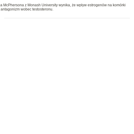
na McPhersona z Monash University wynika, że wpływ estrogenów na komórki
y antagonizm wobec testosteronu.