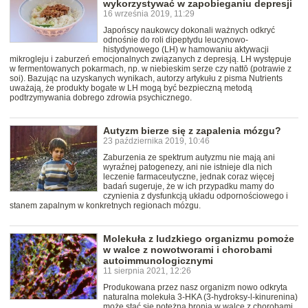
wykorzystywać w zapobieganiu depresji
16 września 2019, 11:29
Japońscy naukowcy dokonali ważnych odkryć
odnośnie do roli dipeptydu leucynowo-
histydynowego (LH) w hamowaniu aktywacji
mikrogleju i zaburzeń emocjonalnych związanych z depresją. LH występuje
w fermentowanych pokarmach, np. w niebieskim serze czy nattō (potrawie z
soi). Bazując na uzyskanych wynikach, autorzy artykułu z pisma Nutrients
uważają, że produkty bogate w LH mogą być bezpieczną metodą
podtrzymywania dobrego zdrowia psychicznego.
Autyzm bierze się z zapalenia mózgu?
23 października 2019, 10:46
Zaburzenia ze spektrum autyzmu nie mają ani
wyraźnej patogenezy, ani nie istnieje dla nich
leczenie farmaceutyczne, jednak coraz więcej
badań sugeruje, że w ich przypadku mamy do
czynienia z dysfunkcją układu odpornościowego i
stanem zapalnym w konkretnych regionach mózgu.
Molekuła z ludzkiego organizmu pomoże
w walce z nowotworami i chorobami
autoimmunologicznymi
11 sierpnia 2021, 12:26
Produkowana przez nasz organizm nowo odkryta
naturalna molekuła 3-HKA (3-hydroksy-l-kinurenina)
może stać się potężną bronią w walce z chorobami