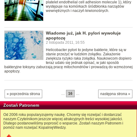
platelet endothelial cell adhesion molecule 1), który
występuje na komórkach śródbłonka narządów
wewnętrznych i naczyń krwionośnych.
Wiadomo już, jak H. pylori wywołuje
apoptozę
2 listopada 2011, 16:55
Helicobacter pylori to jedyne bakterie, które są w
stanie przeżyć w ludzkim żołądku. Zakażenie
zwiększa ryzyko raka żołądka. Naukowcom dopiero
teraz udało się jednak opisać, w jaki sposób
bakteryjne toksyny zaburzają pracę mitochondriów i prowadzą do wzmożonej
apoptozy.
…
16
…
« poprzednia strona
następna strona »
Zostań Patronem
Od 2006 roku popularyzujemy naukę. Chcemy się rozwijać i dostarczać
naszym Czytelnikom jeszcze więcej atrakcyjnych treści wysokiej jakości.
Dlatego postanowiliśmy poprosić o wsparcie. Zostań naszym Patronem i
pomóż nam rozwijać KopalnięWiedzy.