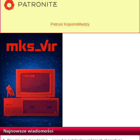
Patroni KopalniWiedzy
Najnowsze wiadomości