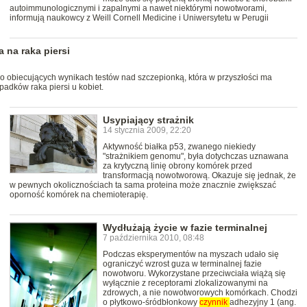
autoimmunologicznymi i zapalnymi a nawet niektórymi nowotworami,
informują naukowcy z Weill Cornell Medicine i Uniwersytetu w Perugii
 na raka piersi
 o obiecujących wynikach testów nad szczepionką, która w przyszłości ma
adków raka piersi u kobiet.
Usypiający strażnik
14 stycznia 2009, 22:20
Aktywność białka p53, zwanego niekiedy
"strażnikiem genomu", była dotychczas uznawana
za krytyczną linię obrony komórek przed
transformacją nowotworową. Okazuje się jednak, że
w pewnych okolicznościach ta sama proteina może znacznie zwiększać
oporność komórek na chemioterapię.
Wydłużają życie w fazie terminalnej
7 października 2010, 08:48
Podczas eksperymentów na myszach udało się
ograniczyć wzrost guza w terminalnej fazie
nowotworu. Wykorzystane przeciwciała wiążą się
wyłącznie z receptorami zlokalizowanymi na
zdrowych, a nie nowotworowych komórkach. Chodzi
o płytkowo-śródbłonkowy
czynnik
adhezyjny 1 (ang.