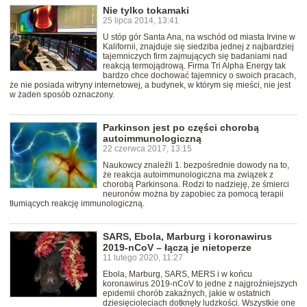
Nie tylko tokamaki
25 lipca 2014, 13:41
U stóp gór Santa Ana, na wschód od miasta Irvine w
Kalifornii, znajduje się siedziba jednej z najbardziej
tajemniczych firm zajmujących się badaniami nad
reakcją termojądrową. Firma Tri Alpha Energy tak
bardzo chce dochować tajemnicy o swoich pracach,
że nie posiada witryny internetowej, a budynek, w którym się mieści, nie jest
w żaden sposób oznaczony.
Parkinson jest po części chorobą
autoimmunologiczną
22 czerwca 2017, 13:15
Naukowcy znaleźli 1. bezpośrednie dowody na to,
że reakcja autoimmunologiczna ma związek z
chorobą Parkinsona. Rodzi to nadzieję, że śmierci
neuronów można by zapobiec za pomocą terapii
tłumiących reakcję immunologiczną.
SARS, Ebola, Marburg i koronawirus
2019-nCoV – łączą je nietoperze
11 lutego 2020, 11:27
Ebola, Marburg, SARS, MERS i w końcu
koronawirus 2019-nCoV to jedne z najgroźniejszych
epidemii chorób zakaźnych, jakie w ostatnich
dziesięcioleciach dotknęły ludzkości. Wszystkie one