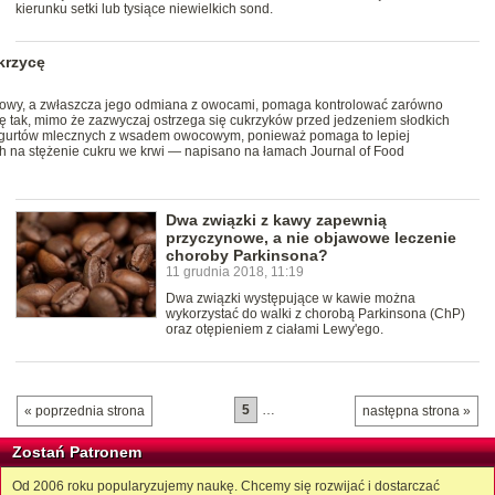
kierunku setki lub tysiące niewielkich sond.
krzycę
ojowy, a zwłaszcza jego odmiana z owocami, pomaga kontrolować zarówno
e się tak, mimo że zazwyczaj ostrzega się cukrzyków przed jedzeniem słodkich
 jogurtów mlecznych z wsadem owocowym, ponieważ pomaga to lepiej
na stężenie cukru we krwi — napisano na łamach Journal of Food
Dwa związki z kawy zapewnią
przyczynowe, a nie objawowe leczenie
choroby Parkinsona?
11 grudnia 2018, 11:19
Dwa związki występujące w kawie można
wykorzystać do walki z chorobą Parkinsona (ChP)
oraz otępieniem z ciałami Lewy'ego.
5
…
« poprzednia strona
następna strona »
Zostań Patronem
Od 2006 roku popularyzujemy naukę. Chcemy się rozwijać i dostarczać