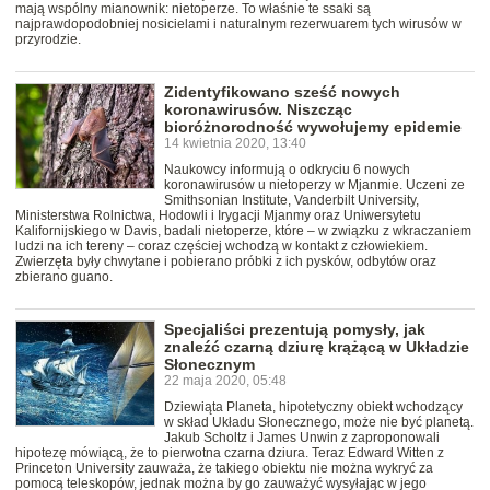
mają wspólny mianownik: nietoperze. To właśnie te ssaki są
najprawdopodobniej nosicielami i naturalnym rezerwuarem tych wirusów w
przyrodzie.
Zidentyfikowano sześć nowych
koronawirusów. Niszcząc
bioróżnorodność wywołujemy epidemie
14 kwietnia 2020, 13:40
Naukowcy informują o odkryciu 6 nowych
koronawirusów u nietoperzy w Mjanmie. Uczeni ze
Smithsonian Institute, Vanderbilt University,
Ministerstwa Rolnictwa, Hodowli i Irygacji Mjanmy oraz Uniwersytetu
Kalifornijskiego w Davis, badali nietoperze, które – w związku z wkraczaniem
ludzi na ich tereny – coraz częściej wchodzą w kontakt z człowiekiem.
Zwierzęta były chwytane i pobierano próbki z ich pysków, odbytów oraz
zbierano guano.
Specjaliści prezentują pomysły, jak
znaleźć czarną dziurę krążącą w Układzie
Słonecznym
22 maja 2020, 05:48
Dziewiąta Planeta, hipotetyczny obiekt wchodzący
w skład Układu Słonecznego, może nie być planetą.
Jakub Scholtz i James Unwin z zaproponowali
hipotezę mówiącą, że to pierwotna czarna dziura. Teraz Edward Witten z
Princeton University zauważa, że takiego obiektu nie można wykryć za
pomocą teleskopów, jednak można by go zauważyć wysyłając w jego