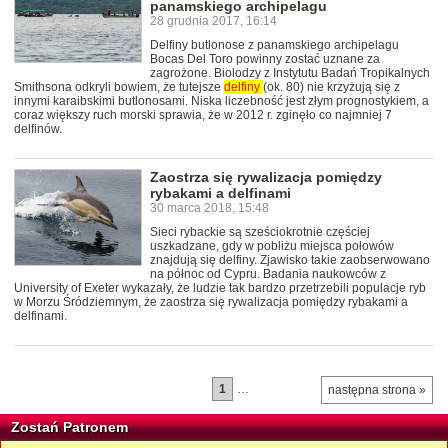
panamskiego archipelagu
28 grudnia 2017, 16:14
Delfiny butlonose z panamskiego archipelagu
Bocas Del Toro powinny zostać uznane za
zagrożone. Biolodzy z Instytutu Badań Tropikalnych
Smithsona odkryli bowiem, że tutejsze
delfiny
(ok. 80) nie krzyżują się z
innymi karaibskimi butlonosami. Niska liczebność jest złym prognostykiem, a
coraz większy ruch morski sprawia, że w 2012 r. zginęło co najmniej 7
delfinów.
Zaostrza się rywalizacja pomiędzy
rybakami a delfinami
30 marca 2018, 15:48
Sieci rybackie są sześciokrotnie częściej
uszkadzane, gdy w pobliżu miejsca połowów
znajdują się delfiny. Zjawisko takie zaobserwowano
na północ od Cypru. Badania naukowców z
University of Exeter wykazały, że ludzie tak bardzo przetrzebili populacje ryb
w Morzu Śródziemnym, że zaostrza się rywalizacja pomiędzy rybakami a
delfinami.
1
…
następna strona »
Zostań Patronem