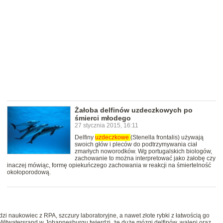
Żałoba delfinów uzdeczkowych po
śmierci młodego
27 stycznia 2015, 16:11
Delfiny
uzdeczkowe
(Stenella frontalis) używają
swoich głów i pleców do podtrzymywania ciał
zmarłych noworodków. Wg portugalskich biologów,
zachowanie to można interpretować jako żałobę czy
inaczej mówiąc, formę opiekuńczego zachowania w reakcji na śmiertelność
okołoporodową.
dzi naukowiec z RPA, szczury laboratoryjne, a nawet złote rybki z łatwością go
e Witwatersrand w Johannesburgu twierdzi, że duże mózgi delfinów, waleni oraz