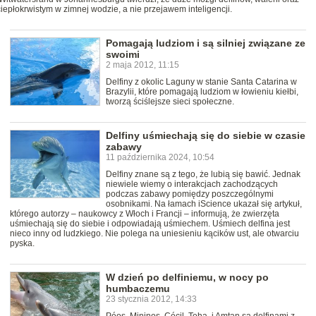
płokrwistym w zimnej wodzie, a nie przejawem inteligencji.
Pomagają ludziom i są silniej związane ze
swoimi
2 maja 2012, 11:15
Delfiny z okolic Laguny w stanie Santa Catarina w
Brazylii, które pomagają ludziom w łowieniu kiełbi,
tworzą ściślejsze sieci społeczne.
Delfiny uśmiechają się do siebie w czasie
zabawy
11 października 2024, 10:54
Delfiny znane są z tego, że lubią się bawić. Jednak
niewiele wiemy o interakcjach zachodzących
podczas zabawy pomiędzy poszczególnymi
osobnikami. Na łamach iScience ukazał się artykuł,
którego autorzy – naukowcy z Włoch i Francji – informują, że zwierzęta
uśmiechają się do siebie i odpowiadają uśmiechem. Uśmiech delfina jest
nieco inny od ludzkiego. Nie polega na uniesieniu kącików ust, ale otwarciu
pyska.
W dzień po delfiniemu, w nocy po
humbaczemu
23 stycznia 2012, 14:33