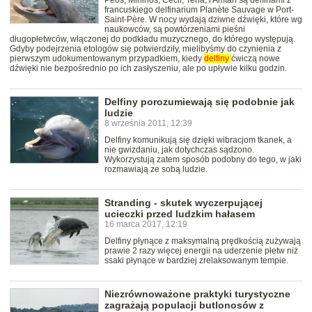
Péos, Mininos, Cécil, Teha, i Amtan są delfinami z
francuskiego delfinarium Planète Sauvage w Port-
Saint-Père. W nocy wydają dziwne dźwięki, które wg
naukowców, są powtórzeniami pieśni
długopłetwców, włączonej do podkładu muzycznego, do którego występują.
Gdyby podejrzenia etologów się potwierdziły, mielibyśmy do czynienia z
pierwszym udokumentowanym przypadkiem, kiedy
delfiny
ćwiczą nowe
dźwięki nie bezpośrednio po ich zasłyszeniu, ale po upływie kilku godzin.
Delfiny porozumiewają się podobnie jak
ludzie
8 września 2011, 12:39
Delfiny komunikują się dzięki wibracjom tkanek, a
nie gwizdaniu, jak dotychczas sądzono.
Wykorzystują zatem sposób podobny do tego, w jaki
rozmawiają ze sobą ludzie.
Stranding - skutek wyczerpującej
ucieczki przed ludzkim hałasem
16 marca 2017, 12:19
Delfiny płynące z maksymalną prędkością zużywają
prawie 2 razy więcej energii na uderzenie płetw niż
ssaki płynące w bardziej zrelaksowanym tempie.
Niezrównoważone praktyki turystyczne
zagrażają populacji butlonosów z