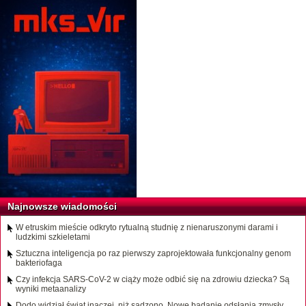
Najnowsze wiadomości
W etruskim mieście odkryto rytualną studnię z nienaruszonymi darami i
ludzkimi szkieletami
Sztuczna inteligencja po raz pierwszy zaprojektowała funkcjonalny genom
bakteriofaga
Czy infekcja SARS-CoV-2 w ciąży może odbić się na zdrowiu dziecka? Są
wyniki metaanalizy
Dodo widział świat inaczej, niż sądzono. Nowe badanie odsłania zmysły