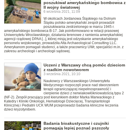
poszukiwał amerykańskiego bombowca z
II wojny światowej
6 września 2021, 11:09
W okolicach Jordanowa Śląskiego na Dolnym
Śląsku polsko-amerykański zespół prowadził
poszukiwania zestrzelonego w marcu 1945 r.
amerykańskiego bombowca B-17. Jak poinformowano w relacji prasowej
Uniwersytetu Wrocławskiego, działania terenowe z ramienia amerykańskiej
agencji rządowej DPAA [...], której misją jest odzyskanie amerykańskiego
personelu wojskowego, prowadziła Alta Archaeological Consulting LLC.
Amerykanom pomagali studenci, a także pracownicy UWr, specjaliści m.in. z
zakresu archeologii i archeologii sądowej.
Uczeni z Warszawy chcą pomóc dzieciom
z rzadkim nowotworem
3 września 2021, 10:10
Naukowcy z Warszawskiego Uniwersytetu
Medycznego rozpoczęli prace nad stworzeniem
terapii ograniczającej niepełnosprawność i
cierpienie dzieci z nerwiakowłókniowatością typu 2
(NF-2). Zespół pracujący pod kierunkiem doktor Marka Marwackiego z
Katedry i Kliniki Onkologii, Hematologii Dziecięcej, Transplantologii
Klinicznej i Pediatrii UCK WUM przeprowadzi badania kliniczne leczenia
dzieci kryzotynibem.
Badania bioakustyczne i czujniki
pomagają lepiej poznać pszczoły