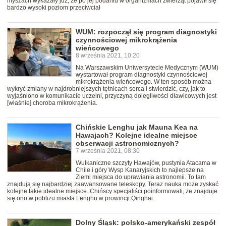
myszach wykazały już, że po jej podaniu w organizmach zwierząt pojawił się
bardzo wysoki poziom przeciwciał
WUM: rozpoczął się program diagnostyki
czynnościowej mikrokrążenia
wieńcowego
8 września 2021, 10:20
Na Warszawskim Uniwersytecie Medycznym (WUM)
wystartował program diagnostyki czynnościowej
mikrokrążenia wieńcowego. W ten sposób można
wykryć zmiany w najdrobniejszych tętnicach serca i stwierdzić, czy, jak to
wyjaśniono w komunikacie uczelni, przyczyną dolegliwości dławicowych jest
[właśnie] choroba mikrokrążenia.
Chińskie Lenghu jak Mauna Kea na
Hawajach? Kolejne idealne miejsce
obserwacji astronomicznych?
7 września 2021, 08:30
Wulkaniczne szczyty Hawajów, pustynia Atacama w
Chile i góry Wysp Kanaryjskich to najlepsze na
Ziemi miejsca do uprawiania astronomii. To tam
znajdują się najbardziej zaawansowane teleskopy. Teraz nauka może zyskać
kolejne takie idealne miejsce. Chińscy specjaliści poinformowali, że znajduje
się ono w pobliżu miasta Lenghu w prowincji Qinghai.
Dolny Śląsk: polsko-amerykański zespół