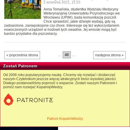
2 września 2021, 15:25
Anna Tomańska, studentka Wydziału Medycyny
Weterynaryjnej Uniwersytetu Przyrodniczego we
Wrocławiu (UPWr), bada komunikację pszczół.
Chce sprawdzić, jakie dźwięki wydają, gdy są
zadowolone, zaniepokojone czy chore. Interesuje się też wykorzystaniem
nowoczesnych urządzeń w hodowli tych owadów. Jej wnioski mogą być
bardzo przydatne dla pszczelarzy.
…
40
…
« poprzednia strona
następna strona »
Zostań Patronem
Od 2006 roku popularyzujemy naukę. Chcemy się rozwijać i dostarczać
naszym Czytelnikom jeszcze więcej atrakcyjnych treści wysokiej jakości.
Dlatego postanowiliśmy poprosić o wsparcie. Zostań naszym Patronem i
pomóż nam rozwijać KopalnięWiedzy.
Patroni KopalniWiedzy