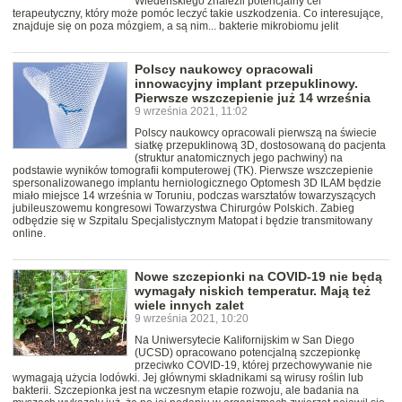
Wiedeńskiego znaleźli potencjalny cel
terapeutyczny, który może pomóc leczyć takie uszkodzenia. Co interesujące,
znajduje się on poza mózgiem, a są nim... bakterie mikrobiomu jelit
Polscy naukowcy opracowali
innowacyjny implant przepuklinowy.
Pierwsze wszczepienie już 14 września
9 września 2021, 11:02
Polscy naukowcy opracowali pierwszą na świecie
siatkę przepuklinową 3D, dostosowaną do pacjenta
(struktur anatomicznych jego pachwiny) na
podstawie wyników tomografii komputerowej (TK). Pierwsze wszczepienie
spersonalizowanego implantu herniologicznego Optomesh 3D ILAM będzie
miało miejsce 14 września w Toruniu, podczas warsztatów towarzyszących
jubileuszowemu kongresowi Towarzystwa Chirurgów Polskich. Zabieg
odbędzie się w Szpitalu Specjalistycznym Matopat i będzie transmitowany
online.
Nowe szczepionki na COVID-19 nie będą
wymagały niskich temperatur. Mają też
wiele innych zalet
9 września 2021, 10:20
Na Uniwersytecie Kalifornijskim w San Diego
(UCSD) opracowano potencjalną szczepionkę
przeciwko COVID-19, której przechowywanie nie
wymagają użycia lodówki. Jej głównymi składnikami są wirusy roślin lub
bakterii. Szczepionka jest na wczesnym etapie rozwoju, ale badania na