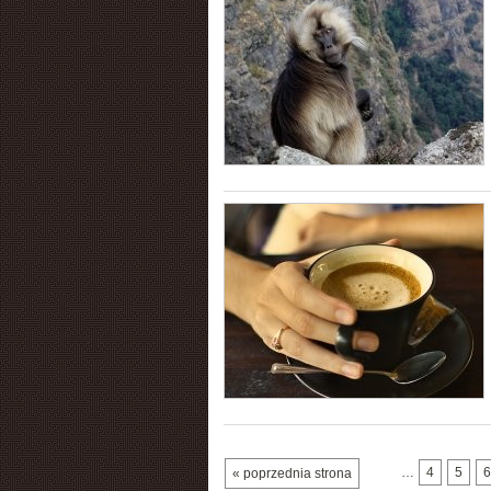
…
4
5
6
« poprzednia strona