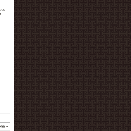
h
uce -
o
ona »