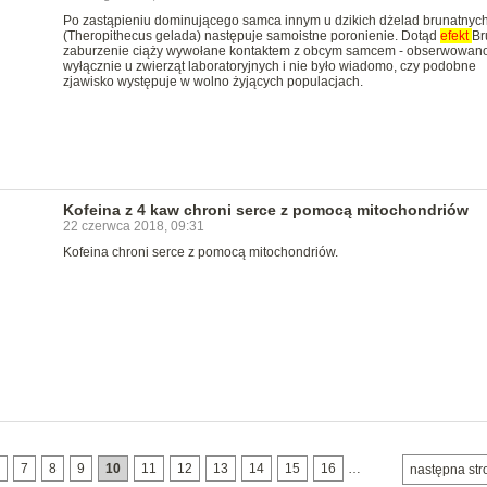
Po zastąpieniu dominującego samca innym u dzikich dżelad brunatnyc
(Theropithecus gelada) następuje samoistne poronienie. Dotąd
efekt
Br
zaburzenie ciąży wywołane kontaktem z obcym samcem - obserwowan
wyłącznie u zwierząt laboratoryjnych i nie było wiadomo, czy podobne
zjawisko występuje w wolno żyjących populacjach.
Kofeina z 4 kaw chroni serce z pomocą mitochondriów
22 czerwca 2018, 09:31
Kofeina chroni serce z pomocą mitochondriów.
7
8
9
10
11
12
13
14
15
16
…
następna str