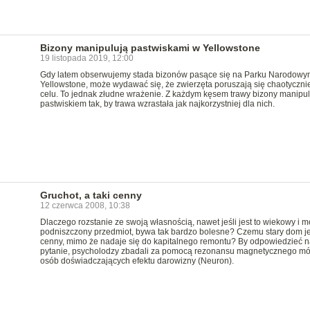
Bizony manipulują pastwiskami w Yellowstone
19 listopada 2019, 12:00
Gdy latem obserwujemy stada bizonów pasące się na Parku Narodowy
Yellowstone, może wydawać się, że zwierzęta poruszają się chaotycznie
celu. To jednak złudne wrażenie. Z każdym kęsem trawy bizony manipul
pastwiskiem tak, by trawa wzrastała jak najkorzystniej dla nich.
Gruchot, a taki cenny
12 czerwca 2008, 10:38
Dlaczego rozstanie ze swoją własnością, nawet jeśli jest to wiekowy i 
podniszczony przedmiot, bywa tak bardzo bolesne? Czemu stary dom je
cenny, mimo że nadaje się do kapitalnego remontu? By odpowiedzieć n
pytanie, psycholodzy zbadali za pomocą rezonansu magnetycznego mó
osób doświadczających efektu darowizny (Neuron).