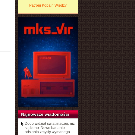
Patroni KopalniWiedzy
Najnowsze wiadomości
Dodo widział świat inaczej, niż
sądzono. Nowe badanie
odsłania zmysły wymarłego