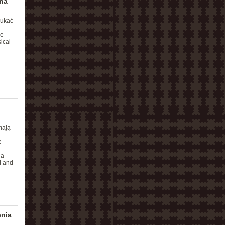
ina
zukać
re
ical
mają
e
ia
l and
enia