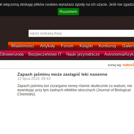
ki włączoną obsługę plików cookies wyrażasz zgodę na ich użycie. Jeśli nie zgadz
Rozumiem
Wiadomości
Artykuły
Forum
Książki
Konkursy
Galeri
Zdrowie/uroda
Bezpieczeństwo IT
Nauki przyrodnicze
Astronomia/fizyk
sortuj wg:
trafnoś
Zapach jaśminu może zastąpić leki nasenne
12 lipca 2010, 09:43
Zapach jaśminu koi zszargane nerwy równie skutecznie co walium, nie
wywołując przy tym żadnych efektów ubocznych (Journal of Biological
Chemistry).