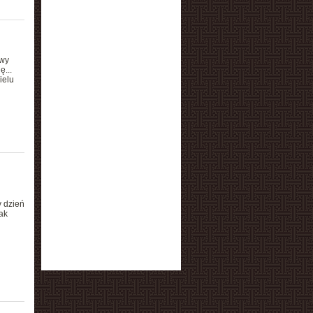
owy
ę...
ielu
 dzień
ak