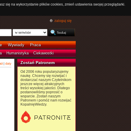
asz się na wykorzystanie plików cookies, zmień ustawienia swojej przeglądarki.
zaloguj się
e
Wywiady
Praca
a
Humanistyka
Ciekawostki
Zostań Patronem
ci
|
daty
Od 2006 roku popularyzujemy
naukę. Chcemy się rozwijać i
dostarczać naszym Czytelnikom
jeszcze więcej atrakcyjnych
treści wysokiej jakości. Dlatego
postanowiliśmy poprosić o
wsparcie. Zostań naszym
Patronem i pomóż nam rozwijać
KopalnięWiedzy.