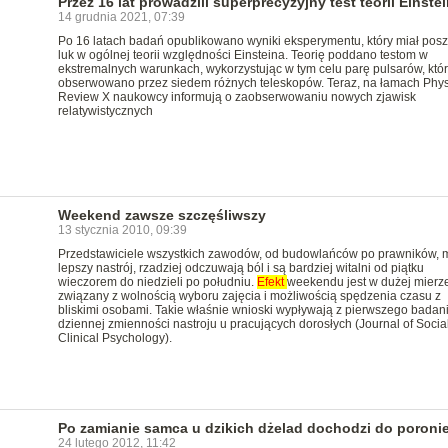
Przez 16 lat prowadzili superprecyzyjny test teorii Einste
14 grudnia 2021, 07:39
Po 16 latach badań opublikowano wyniki eksperymentu, który miał pos
luk w ogólnej teorii względności Einsteina. Teorię poddano testom w
ekstremalnych warunkach, wykorzystując w tym celu parę pulsarów, któ
obserwowano przez siedem różnych teleskopów. Teraz, na łamach Phys
Review X naukowcy informują o zaobserwowaniu nowych zjawisk
relatywistycznych
Weekend zawsze szczęśliwszy
13 stycznia 2010, 09:39
Przedstawiciele wszystkich zawodów, od budowlańców po prawników, 
lepszy nastrój, rzadziej odczuwają ból i są bardziej witalni od piątku
wieczorem do niedzieli po południu.
Efekt
weekendu jest w dużej mierz
związany z wolnością wyboru zajęcia i możliwością spędzenia czasu z
bliskimi osobami. Takie właśnie wnioski wypływają z pierwszego badan
dziennej zmienności nastroju u pracujących dorosłych (Journal of Socia
Clinical Psychology).
Po zamianie samca u dzikich dżelad dochodzi do poroni
24 lutego 2012, 11:42