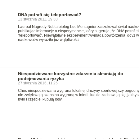
DNA potrafi się teleportować?
13 stycznia 2011, 19:38
Laureat Nagrody Nobla biolog Luc Montagnier zaszokował świat nauk
publikując informacje o eksperymencie, który sugeruje, że DNA potrafi si
"teleportować". Niewątpliwie eksperyment wymaga powtórzenia, gdyż w
naukowców wyraziło już wątpliwości.
Niespodziewane korzystne zdarzenia skłaniają do
podejmowania ryzyka
27 stycznia 2016, 11:25
Choć niespodziewana wygrana lokalnej drużyny sportowej czy pogodny
nie zwiększają szans na wygraną w loterii, ludzie zachowują się, jakby t
było i częściej kupują losy.