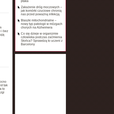
ptaka
Zakażenie dróg moczowych –
jak komórki czuciowe chronią
nas przed poważną infekcją
Blaszki mitochondrialne –
nowy typ patologii w mózgach
m
chorych na Alzheimera
 i bez
Co się dzieje w organizmie
ują
człowieka podczas zaćmienia
Słońca? Sprawdzą to uczeni z
Barcelony
mocno
st tak
a to
zgi