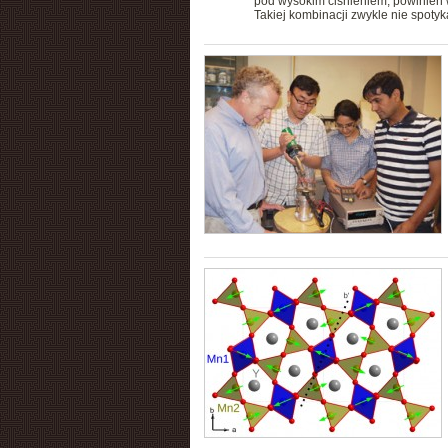
pod wysokim ciśnieniem, powinien w
Takiej kombinacji zwykle nie spotyk