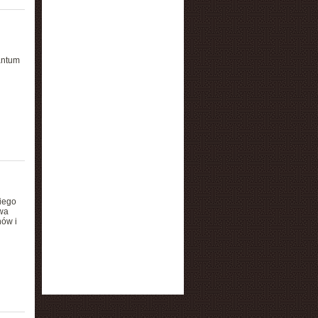
antum
iego
owa
nów i