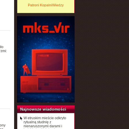
Patroni KopalniWiedzy
iło
zmi:
Najnowsze wiadomości
W etruskim mieście odkryto
rytualną studnię z
zony
nienaruszonymi darami i