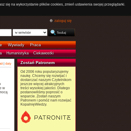
asz się na wykorzystanie plików cookies, zmień ustawienia swojej przeglądarki.
zaloguj się
e
Wywiady
Praca
a
Humanistyka
Ciekawostki
Zostań Patronem
ci
|
daty
Od 2006 roku popularyzujemy
naukę. Chcemy się rozwijać i
dostarczać naszym Czytelnikom
o
jeszcze więcej atrakcyjnych
e w
treści wysokiej jakości. Dlatego
omocą
postanowiliśmy poprosić o
wsparcie. Zostań naszym
Patronem i pomóż nam rozwijać
KopalnięWiedzy.