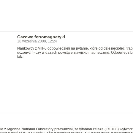
Gazowe ferromagnetyki
18 września 2009, 12:24
Naukowcy z MIT-u odpowiedzieli na pytanie, które od dziesięcioleci trap
uczonych - czy w gazach powstaje zjawisko magnetyzmu. Odpowiedź br
tak.
ie z Argonne National Laboratory przewidział, że tytanian żelaza (FeTiO3) wytwor