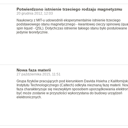
Potwierdzono istnienie trzeciego rodzaju magnetyzmu
20 grudnia 2012, 12:03
Naukowcy z MIT-u udowodnili eksperymentalnie istnienie trzeciego
podstawowego stanu magnetycznego - kwantowej cieczy spinowej (qu
spin liquid - QSL). Dotychczas istnienie takiego stanu było postulowane
jedynie teoretycznie.
Nowa faza materii
27 października 2015, 11:51
Grupa fizyków pracujących pod kierunkiem Davida Hsieha z Kalifornijsk
Instytutu Technologicznego (Caltech) odkryła nieznaną fazę materii. N
faza charakteryzuje się niezwykłym sposobem uporządkowania elektro
być może zostanie w przyszłości wykorzystana do budowy urządzeń
elektronicznych.