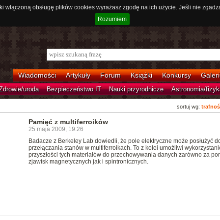
ki włączoną obsługę plików cookies wyrażasz zgodę na ich użycie. Jeśli nie zgadz
Rozumiem
Wiadomości
Artykuły
Forum
Książki
Konkursy
Galeri
Zdrowie/uroda
Bezpieczeństwo IT
Nauki przyrodnicze
Astronomia/fizyk
sortuj wg:
trafnoś
Pamięć z multiferroików
25 maja 2009, 19:26
Badacze z Berkeley Lab dowiedli, że pole elektryczne może posłużyć d
przełączania stanów w multiferroikach. To z kolei umożliwi wykorzystani
przyszłości tych materiałów do przechowywania danych zarówno za p
zjawisk magnetycznych jak i spintronicznych.