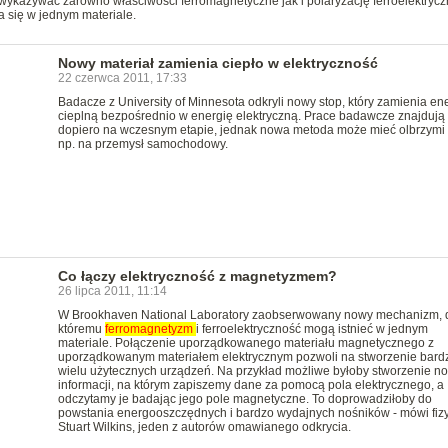
ykazywać zarówno właściwości ferromagnetyczne jak i polaryzację ferroelektrycz
a się w jednym materiale.
Nowy materiał zamienia ciepło w elektryczność
22 czerwca 2011, 17:33
Badacze z University of Minnesota odkryli nowy stop, który zamienia en
cieplną bezpośrednio w energię elektryczną. Prace badawcze znajdują 
dopiero na wczesnym etapie, jednak nowa metoda może mieć olbrzymi
np. na przemysł samochodowy.
Co łączy elektryczność z magnetyzmem?
26 lipca 2011, 11:14
W Brookhaven National Laboratory zaobserwowany nowy mechanizm, d
któremu
ferromagnetyzm
i ferroelektryczność mogą istnieć w jednym
materiale. Połączenie uporządkowanego materiału magnetycznego z
uporządkowanym materiałem elektrycznym pozwoli na stworzenie bard
wielu użytecznych urządzeń. Na przykład możliwe byłoby stworzenie no
informacji, na którym zapiszemy dane za pomocą pola elektrycznego, a
odczytamy je badając jego pole magnetyczne. To doprowadziłoby do
powstania energooszczędnych i bardzo wydajnych nośników - mówi fiz
Stuart Wilkins, jeden z autorów omawianego odkrycia.