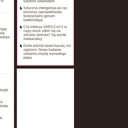
ną.
ludzkimi szkieletami
Sztuczna inteligencja po raz
pierwszy zaprojektowała
funkcjonalny genom
bakteriofaga
Czy infekcja SARS-CoV-2 w
ergię
ciąży może odbić się na
się
zdrowiu dziecka? Są wyniki
 wpływ
metaanalizy
Dodo widział świat inaczej, niż
sądzono. Nowe badanie
odsłania zmysły wymarłego
ptaka
zięki
zo
śnika
yk