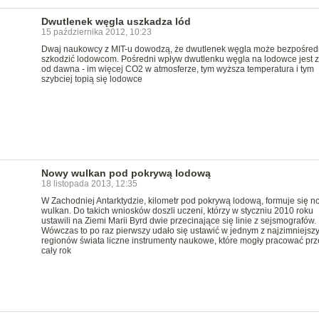
Dwutlenek węgla uszkadza lód
15 października 2012, 10:23
Dwaj naukowcy z MIT-u dowodzą, że dwutlenek węgla może bezpośred
szkodzić lodowcom. Pośredni wpływ dwutlenku węgla na lodowce jest 
od dawna - im więcej CO2 w atmosferze, tym wyższa temperatura i tym
szybciej topią się lodowce
Nowy wulkan pod pokrywą lodową
18 listopada 2013, 12:35
W Zachodniej Antarktydzie, kilometr pod pokrywą lodową, formuje się n
wulkan. Do takich wniosków doszli uczeni, którzy w styczniu 2010 roku
ustawili na Ziemi Marii Byrd dwie przecinające się linie z sejsmografów.
Wówczas to po raz pierwszy udało się ustawić w jednym z najzimniejsz
regionów świata liczne instrumenty naukowe, które mogły pracować prz
cały rok