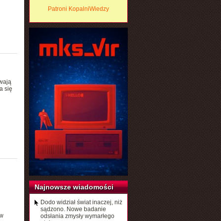
Patroni KopalniWiedzy
ywają
a się
Najnowsze wiadomości
Dodo widział świat inaczej, niż
sądzono. Nowe badanie
 w
odsłania zmysły wymarłego