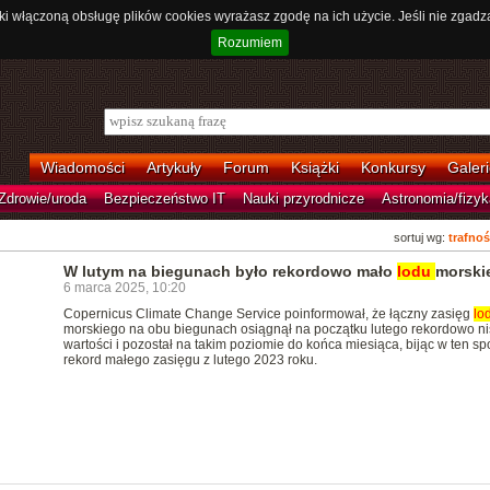
ki włączoną obsługę plików cookies wyrażasz zgodę na ich użycie. Jeśli nie zgadz
Rozumiem
Wiadomości
Artykuły
Forum
Książki
Konkursy
Galeri
Zdrowie/uroda
Bezpieczeństwo IT
Nauki przyrodnicze
Astronomia/fizyk
sortuj wg:
trafnoś
W lutym na biegunach było rekordowo mało
lodu
morski
6 marca 2025, 10:20
Copernicus Climate Change Service poinformował, że łączny zasięg
lo
morskiego na obu biegunach osiągnął na początku lutego rekordowo ni
wartości i pozostał na takim poziomie do końca miesiąca, bijąc w ten s
rekord małego zasięgu z lutego 2023 roku.