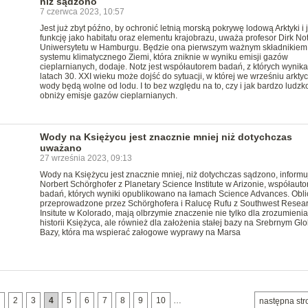
niż sądzono
7 czerwca 2023, 10:57
Jest już zbyt późno, by ochronić letnią morską pokrywę lodową Arktyki i j
funkcję jako habitatu oraz elementu krajobrazu, uważa profesor Dirk Not
Uniwersytetu w Hamburgu. Będzie ona pierwszym ważnym składnikiem
systemu klimatycznego Ziemi, która zniknie w wyniku emisji gazów
cieplarnianych, dodaje. Notz jest współautorem badań, z których wynika
latach 30. XXI wieku może dojść do sytuacji, w której we wrześniu arkty
wody będą wolne od lodu. I to bez względu na to, czy i jak bardzo ludzk
obniży emisje gazów cieplarnianych.
Wody na Księżycu jest znacznie mniej niż dotychczas
uważano
27 września 2023, 09:13
Wody na Księżycu jest znacznie mniej, niż dotychczas sądzono, informu
Norbert Schörghofer z Planetary Science Institute w Arizonie, współauto
badań, których wyniki opublikowano na łamach Science Advances. Obli
przeprowadzone przez Schörghofera i Ralucę Rufu z Southwest Resea
Insitute w Kolorado, mają olbrzymie znaczenie nie tylko dla zrozumienia
historii Księżyca, ale również dla założenia stałej bazy na Srebrnym Glo
Bazy, która ma wspierać załogowe wyprawy na Marsa
2
3
4
5
6
7
8
9
10
…
następna str