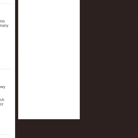
nio
znany
owy
ych
ez