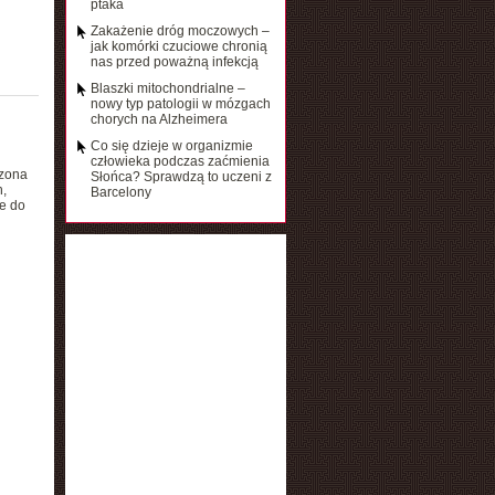
ptaka
Zakażenie dróg moczowych –
jak komórki czuciowe chronią
nas przed poważną infekcją
Blaszki mitochondrialne –
nowy typ patologii w mózgach
chorych na Alzheimera
Co się dzieje w organizmie
człowieka podczas zaćmienia
czona
Słońca? Sprawdzą to uczeni z
,
Barcelony
ne do