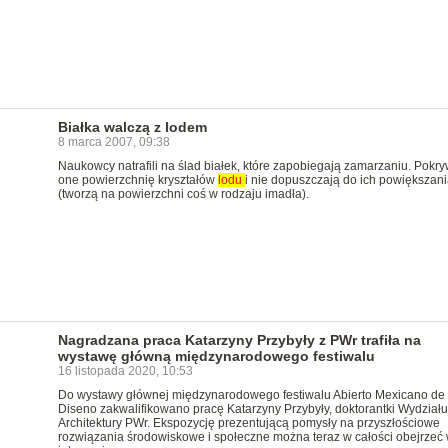
Białka walczą z lodem
8 marca 2007, 09:38
Naukowcy natrafili na ślad białek, które zapobiegają zamarzaniu. Pokr
one powierzchnię kryształów
lodu
i nie dopuszczają do ich powiększani
(tworzą na powierzchni coś w rodzaju imadła).
Nagradzana praca Katarzyny Przybyły z PWr trafiła na
wystawę główną międzynarodowego festiwalu
16 listopada 2020, 10:53
Do wystawy głównej międzynarodowego festiwalu Abierto Mexicano de
Diseno zakwalifikowano pracę Katarzyny Przybyły, doktorantki Wydziału
Architektury PWr. Ekspozycję prezentującą pomysły na przyszłościowe
rozwiązania środowiskowe i społeczne można teraz w całości obejrzeć