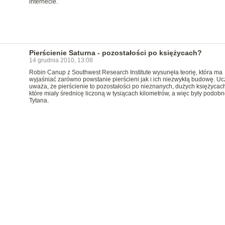
internecie.
Pierścienie Saturna - pozostałości po księżycach?
14 grudnia 2010, 13:08
Robin Canup z Southwest Research Institute wysunęła teorię, która ma
wyjaśniać zarówno powstanie pierścieni jak i ich niezwykłą budowę. U
uważa, że pierścienie to pozostałości po nieznanych, dużych księżycach
które miały średnicę liczoną w tysiącach kilometrów, a więc były podob
Tytana.