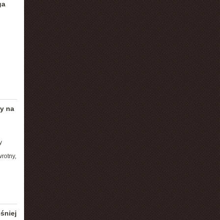
ga
y na
y
rotny,
śniej