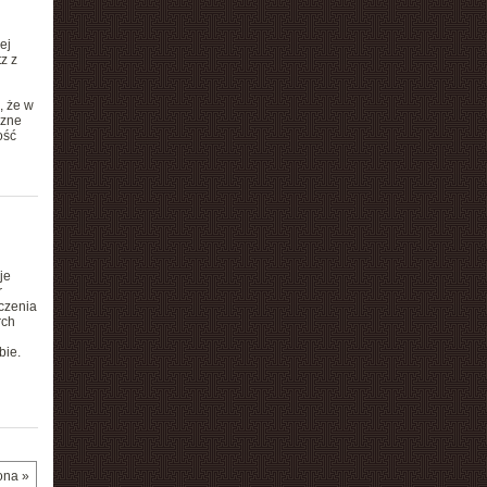
ej
z z
, że w
czne
ość
je
r
czenia
rch
bie.
ona »