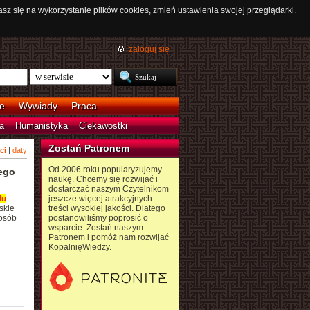
asz się na wykorzystanie plików cookies, zmień ustawienia swojej przeglądarki.
zaloguj się
e
Wywiady
Praca
a
Humanistyka
Ciekawostki
Zostań Patronem
ci
|
daty
Od 2006 roku popularyzujemy
ego
naukę. Chcemy się rozwijać i
dostarczać naszym Czytelnikom
du
jeszcze więcej atrakcyjnych
skie
treści wysokiej jakości. Dlatego
posób
postanowiliśmy poprosić o
wsparcie. Zostań naszym
Patronem i pomóż nam rozwijać
KopalnięWiedzy.