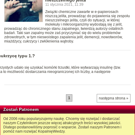
nieszczelnego jelita
11 stycznia 2021, 11:39
Związki chemiczne zawarte w e-papierosach
niszczą jelita, prowadząc do pojawienia się zespołu
nieszczelnego jelita, czyli do sytuacji, w której
molekuły i mikroorganizmy wydostają się z jelit,
prowadząc do chronicznego stanu zapalnego, twierdzą autorzy ostatnich
badań. Taki san zapalny może zaś przyczyniać się do wielu problemów
zdrowotnych, w tym nieswoistego zapalenia jelit, demencji, nowotworów,
miażdżycy, cukrzycy i zwłóknienia wątroby.
ukrzycę typu 1.?
stych udało się uzyskać komórki trzustki, które wytwarzają insulinę (tzw.
to możliwość dostarczania nieograniczonej ich liczby, a następnie
1
następna strona »
Zostań Patronem
Od 2006 roku popularyzujemy naukę. Chcemy się rozwijać i dostarczać
naszym Czytelnikom jeszcze więcej atrakcyjnych treści wysokiej jakości.
Dlatego postanowiliśmy poprosić o wsparcie. Zostań naszym Patronem i
pomóż nam rozwijać KopalnięWiedzy.