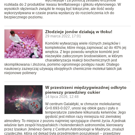
wychwytuje i za pomocą zestawu enzymów
rozkłada do 2 produktów: kwasu tereftalowego i glikolu etylenowego. W
wysokich stężeniach związki te mogą być toksyczne, ale ilość wody
wykorzystywana w czasie prania wystarczy do rozcieńczenia ich do
bezpiecznego poziomu.
Złodzieje jonów działają w tłoku!
29 marca 2022, 17:01
Komórki wytwarzają wiele różnych związków i
kompleksów, które mogą zajmować aż do 40% jej
wnętrza. Z tego powodu wnętrze komórki jest
niezwykle zatłoczonym środowiskiem, w którym
charakteryzacja reakcji biochemicznych jest
skomplikowana i złożona, pomimo ogromnego postępu nauki. Dlatego
naukowcy zazwyczaj używają obojętnych chemicznie molekuł takich jak
niejonowe polimery
W przestrzeni międzygwiezdnej odkryto
pierwszy prawdziwy cukier
14 lipca 2026, 12:48
W centrum Galaktyki, w chmurze molekularnej
G+0.693-0.027, unosi się obłok gazu i pyłu o
temperaturze zaledwie kilkunastu kelwinów. Jego
gęstość jest milion razy mniejsza niż ziemskiej
atmosfery. To miejsce z pozoru najmniej sprzyjające chemii życia. A jednak
właśnie tam zespół hiszpańskich i holenderskich astronomów, kierowany
przez Izaskun Jiménez-Serrę z Centrum Astrobiologii w Madrycie, znalazł
cząsteczkę, która od dekad była przedmiotem poszukiwań – prawdziwy