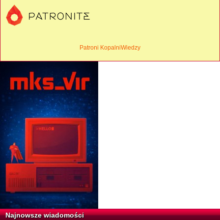
Patroni KopalniWiedzy
Najnowsze wiadomości