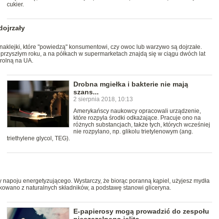
cukier.
dojrzały
 naklejki, które "powiedzą" konsumentowi, czy owoc lub warzywo są dojrzałe.
 przyszłym roku, a na półkach w supermarketach znajdą się w ciągu dwóch lat
 rolną na UA.
Drobna mgiełka i bakterie nie mają
szans...
2 sierpnia 2018, 10:13
Amerykańscy naukowcy opracowali urządzenie,
które rozpyla środki odkażające. Pracuje ono na
różnych substancjach, także tych, których wcześniej
nie rozpylano, np. glikolu trietylenowym (ang.
triethylene glycol, TEG).
zy napoju energetyzującego. Wystarczy, że biorąc poranną kąpiel, użyjesz mydła
wano z naturalnych składników, a podstawę stanowi gliceryna.
E-papierosy mogą prowadzić do zespołu