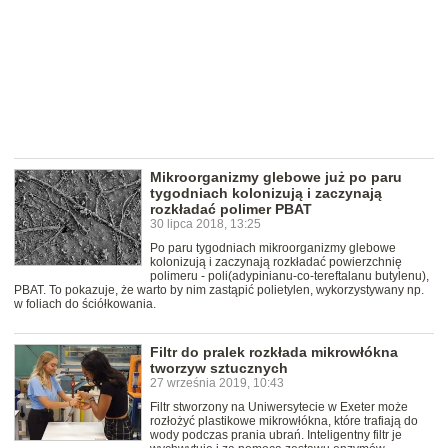
Mikroorganizmy glebowe już po paru
tygodniach kolonizują i zaczynają
rozkładać polimer PBAT
30 lipca 2018, 13:25
Po paru tygodniach mikroorganizmy glebowe
kolonizują i zaczynają rozkładać powierzchnię
polimeru - poli(adypinianu-co-tereftalanu butylenu),
PBAT. To pokazuje, że warto by nim zastąpić polietylen, wykorzystywany np.
w foliach do ściółkowania.
Filtr do pralek rozkłada mikrowłókna
tworzyw sztucznych
27 września 2019, 10:43
Filtr stworzony na Uniwersytecie w Exeter może
rozłożyć plastikowe mikrowłókna, które trafiają do
wody podczas prania ubrań. Inteligentny filtr je