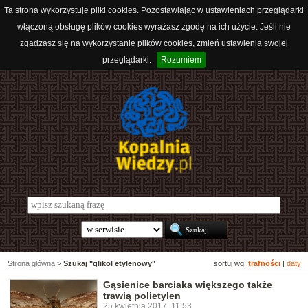
Ta strona wykorzystuje pliki cookies. Pozostawiając w ustawieniach przeglądarki
włączoną obsługę plików cookies wyrażasz zgodę na ich użycie. Jeśli nie
zgadzasz się na wykorzystanie plików cookies, zmień ustawienia swojej
przeglądarki.
Rozumiem
Strona główna
>
Szukaj "glikol etylenowy"
sortuj wg:
trafności
|
daty
Gąsienice barciaka większego także
trawią polietylen
25 kwietnia 2017, 11:53