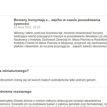
Bociany korzystają z... węchu w czasie poszukiwania
żywności
22 lipca 2021, 10:23
Wiosną i latem, podczas koszenia łąk, możemy obserwować bociany
wedrujące wśród pracujących maszyn w poszukiwaniu ślimaków czy ża
Naukowcy z Instytutu Zachowań Zwierząt im. Maxa Plancka w Radolfzell
Instytutu Chemii im Maxa Plancka w Moguncji, przyjrzeli się zachowani
ptaków i stwierdzili, że na pola przyciąga je... zapach świeżo skoszonej 
ca miniaturowego?
 olbrzymich różnią się od swoich małych pobratymców tylko jednym genem.
rdnienia rozsianego
wersytetu Oviedo donosi o nowym odkryciu dotyczącym rozwoju stwardnienia
lerosis). Dowiedli oni na podstawie badań z zakresu genetyki oraz farmakologii, ż