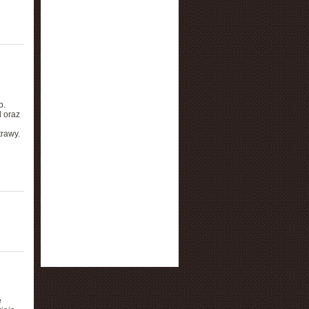
b.
 oraz
u
trawy.
e