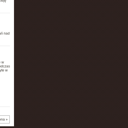
ieję
ań nad
e w
odczas
yte w
ona »