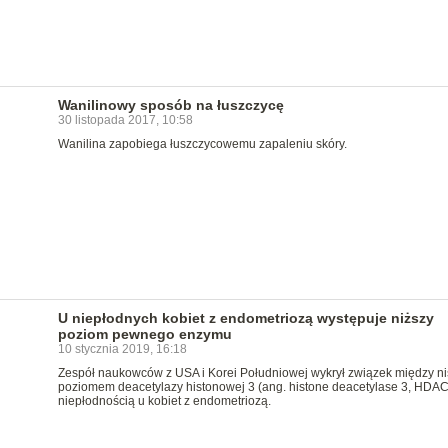
Wanilinowy sposób na łuszczycę
30 listopada 2017, 10:58
Wanilina zapobiega łuszczycowemu zapaleniu skóry.
U niepłodnych kobiet z endometriozą występuje niższy
poziom pewnego enzymu
10 stycznia 2019, 16:18
Zespół naukowców z USA i Korei Południowej wykrył związek między n
poziomem deacetylazy histonowej 3 (ang. histone deacetylase 3, HDAC
niepłodnością u kobiet z endometriozą.