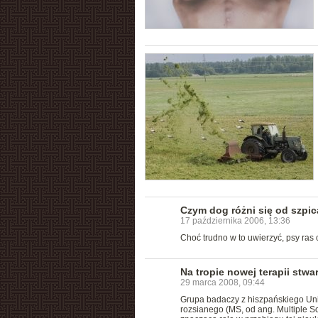
Czym dog różni się od szpi
17 października 2006, 13:36
Choć trudno w to uwierzyć, psy ras
Na tropie nowej terapii stwa
29 marca 2008, 09:44
Grupa badaczy z hiszpańskiego Uni
rozsianego (MS, od ang. Multiple Sc