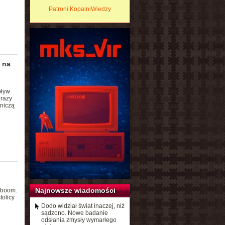
Patroni KopalniWiedzy
 na
pływ
erazy
bniczą
Najnowsze wiadomości
 boom.
olicy
Dodo widział świat inaczej, niż
sądzono. Nowe badanie
odsłania zmysły wymarłego