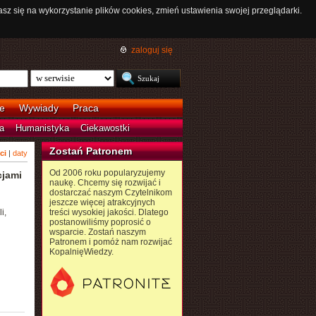
asz się na wykorzystanie plików cookies, zmień ustawienia swojej przeglądarki.
zaloguj się
e
Wywiady
Praca
a
Humanistyka
Ciekawostki
Zostań Patronem
ci
|
daty
Od 2006 roku popularyzujemy
cjami
naukę. Chcemy się rozwijać i
dostarczać naszym Czytelnikom
jeszcze więcej atrakcyjnych
i,
treści wysokiej jakości. Dlatego
postanowiliśmy poprosić o
wsparcie. Zostań naszym
Patronem i pomóż nam rozwijać
KopalnięWiedzy.