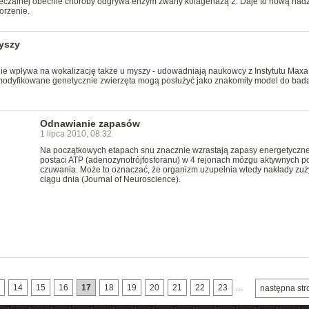
uleczalnej obecnie choroby odgrywa enzym zwany kolagenazą 2. Daje to nową nadz
orzenie.
yszy
e wpływa na wokalizację także u myszy - udowadniają naukowcy z Instytutu Maxa
modyfikowane genetycznie zwierzęta mogą posłużyć jako znakomity model do bad
Odnawianie zapasów
1 lipca 2010, 08:32
Na początkowych etapach snu znacznie wzrastają zapasy energetyczn
postaci ATP (adenozynotrójfosforanu) w 4 rejonach mózgu aktywnych p
czuwania. Może to oznaczać, że organizm uzupełnia wtedy nakłady zuż
ciągu dnia (Journal of Neuroscience).
14
15
16
17
18
19
20
21
22
23
…
następna str