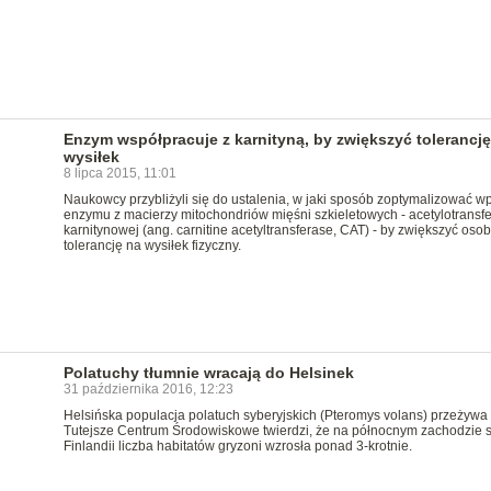
Enzym współpracuje z karnityną, by zwiększyć tolerancję
wysiłek
8 lipca 2015, 11:01
Naukowcy przybliżyli się do ustalenia, w jaki sposób zoptymalizować w
enzymu z macierzy mitochondriów mięśni szkieletowych - acetylotransf
karnitynowej (ang. carnitine acetyltransferase, CAT) - by zwiększyć oso
tolerancję na wysiłek fizyczny.
Polatuchy tłumnie wracają do Helsinek
31 października 2016, 12:23
Helsińska populacja polatuch syberyjskich (Pteromys volans) przeżywa
Tutejsze Centrum Środowiskowe twierdzi, że na północnym zachodzie st
Finlandii liczba habitatów gryzoni wzrosła ponad 3-krotnie.