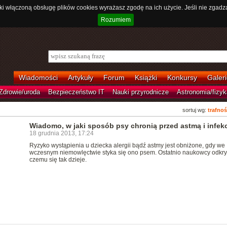
ki włączoną obsługę plików cookies wyrażasz zgodę na ich użycie. Jeśli nie zgadz
Rozumiem
Wiadomości
Artykuły
Forum
Książki
Konkursy
Galeri
Zdrowie/uroda
Bezpieczeństwo IT
Nauki przyrodnicze
Astronomia/fizyk
sortuj wg:
trafnoś
Wiadomo, w jaki sposób psy chronią przed astmą i infek
18 grudnia 2013, 17:24
Ryzyko wystąpienia u dziecka alergii bądź astmy jest obniżone, gdy we
wczesnym niemowlęctwie styka się ono psem. Ostatnio naukowcy odkryl
czemu się tak dzieje.