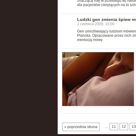
znaczącą rolę w przebiegu tej nie
dla pacjentów cierpiących na to sch
Ludzki gen zmienia śpiew m
1 czerwca 2009, 10:00
Gen umożliwiający ludziom mówieni
Plancka. Opracowane przez nich z
ewolucją mowy.
…
11
12
13
« poprzednia strona