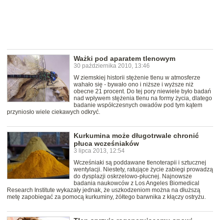
Ważki pod aparatem tlenowym
30 października 2010, 13:46
W ziemskiej historii stężenie tlenu w atmosferze
wahało się - bywało ono i niższe i wyższe niż
obecne 21 procent. Do tej pory niewiele było badań
nad wpływem stężenia tlenu na formy życia, dlatego
badanie współczesnych owadów pod tym kątem
przyniosło wiele ciekawych odkryć.
Kurkumina może długotrwale chronić
płuca wcześniaków
3 lipca 2013, 12:54
Wcześniaki są poddawane tlenoterapii i sztucznej
wentylacji. Niestety, ratujące życie zabiegi prowadzą
do dysplazji oskrzelowo-płucnej. Najnowsze
badania naukowców z Los Angeles Biomedical
Research Institute wykazały jednak, że uszkodzeniom można na dłuższą
metę zapobiegać za pomocą kurkuminy, żółtego barwnika z kłączy ostryżu.