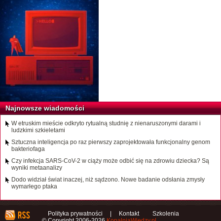
Najnowsze wiadomości
W etruskim mieście odkryto rytualną studnię z nienaruszonymi darami i
ludzkimi szkieletami
Sztuczna inteligencja po raz pierwszy zaprojektowała funkcjonalny genom
bakteriofaga
Czy infekcja SARS-CoV-2 w ciąży może odbić się na zdrowiu dziecka? Są
wyniki metaanalizy
Dodo widział świat inaczej, niż sądzono. Nowe badanie odsłania zmysły
wymarłego ptaka
Polityka prywatności
|
Kontakt
Szkolenia
© Copyright 2006-2026
KopalniaWiedzy.pl