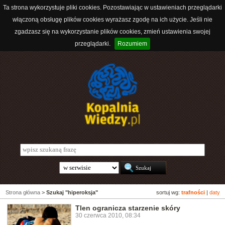
Ta strona wykorzystuje pliki cookies. Pozostawiając w ustawieniach przeglądarki
włączoną obsługę plików cookies wyrażasz zgodę na ich użycie. Jeśli nie
zgadzasz się na wykorzystanie plików cookies, zmień ustawienia swojej
przeglądarki.
Rozumiem
Strona główna
>
Szukaj "hiperoksja"
sortuj wg:
trafności
|
daty
Tlen ogranicza starzenie skóry
30 czerwca 2010, 08:34