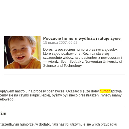
Poczucie humoru wydłuża i ratuje życie
15 marca 2007, 09:52
Dorośli z poczuciem humoru przeżywają osoby,
które są go pozbawione. Różnica staje się
szczególnie widoczna u pacjentów z nowotworami
— twierdzi Sven Svebak z Norwegian University of
Science and Technology.
wpływem nastroju na procesy poznawcze. Okazało się, że doby
humor
sprzyja
emy się na czymś skupić, lepiej, byśmy byli nieco przestraszeni. Wtedy mamy
nelowego.
yźni
 zrzędliwym humorze, w dodatku taki nastrój utrzymuje się w ich przypadku