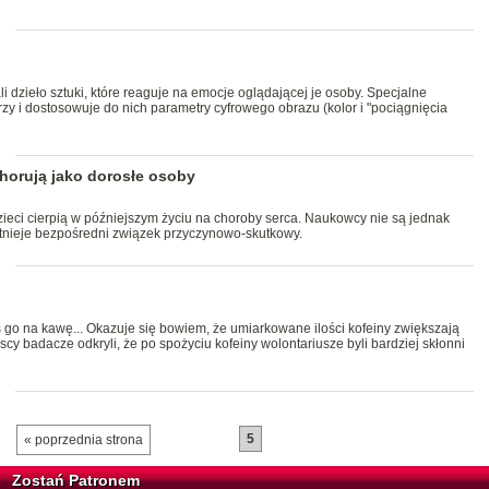
 dzieło sztuki, które reaguje na emocje oglądającej je osoby. Specjalne
y i dostosowuje do nich parametry cyfrowego obrazu (kolor i "pociągnięcia
horują jako dorosłe osoby
ieci cierpią w późniejszym życiu na choroby serca. Naukowcy nie są jednak
tnieje bezpośredni związek przyczynowo-skutkowy.
o na kawę... Okazuje się bowiem, że umiarkowane ilości kofeiny zwiększają
scy badacze odkryli, że po spożyciu kofeiny wolontariusze byli bardziej skłonni
5
« poprzednia strona
Zostań Patronem