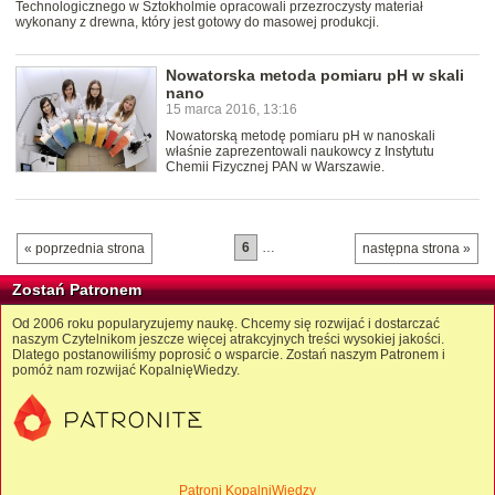
Technologicznego w Sztokholmie opracowali przezroczysty materiał
wykonany z drewna, który jest gotowy do masowej produkcji.
Nowatorska metoda pomiaru pH w skali
nano
15 marca 2016, 13:16
Nowatorską metodę pomiaru pH w nanoskali
właśnie zaprezentowali naukowcy z Instytutu
Chemii Fizycznej PAN w Warszawie.
6
…
« poprzednia strona
następna strona »
Zostań Patronem
Od 2006 roku popularyzujemy naukę. Chcemy się rozwijać i dostarczać
naszym Czytelnikom jeszcze więcej atrakcyjnych treści wysokiej jakości.
Dlatego postanowiliśmy poprosić o wsparcie. Zostań naszym Patronem i
pomóż nam rozwijać KopalnięWiedzy.
Patroni KopalniWiedzy