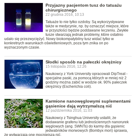
Przyjazny pacjentom tusz do tatuażu
chirurgicznego
22 grudnia 2016, 10:13
Tatuaże to nie tylko ozdoby. Są wykorzystywane
także w medycynie, np. by oznaczyć miejsce, które
w przyszłości będzie poddawane leczeniu. Zwykłe
tusze stwarzają jednak problemy, które ostatnio
udało się przezwyciężyć. Nowy biokompatybilny tusz widać tylko w
konkretnych warunkach oświetleniowych, poza tym znika on po
wyznaczonym czasie.
Słodki sposób na pałeczki okrężnicy
15 listopada 2016, 12:26
Naukowcy z York University opracowali DipTreat -
specjalne paski, za pomocą których w mniej niż 2
godziny można zabić w wodzie ok. 90% pałeczek
okrężnicy (Escherichia coli).
Karmione nanowęglowymi suplementami
gąsienice dają wytrzymalszą nić
12 października 2016, 11:03
Naukowcy z Tsinghua University ustalili, że
dodawanie grafenu lub jednościennych nanorurek
węglowych (ang. SWNTs) do karmy dla gąsienic
jedwabników morwowych (Bombyx mori) sprawia,
że wytwarzają one mocniejszą nić.