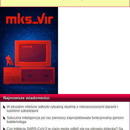
Najnowsze wiadomości
W etruskim mieście odkryto rytualną studnię z nienaruszonymi darami i
ludzkimi szkieletami
Sztuczna inteligencja po raz pierwszy zaprojektowała funkcjonalny genom
bakteriofaga
Czy infekcja SARS-CoV-2 w ciąży może odbić się na zdrowiu dziecka? Są