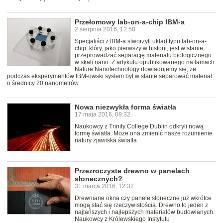
Przełomowy lab-on-a-chip IBM-a
2 sierpnia 2016, 12:58
Specjaliści z IBM-a stworzyli układ typu lab-on-a-
chip, który, jako pierwszy w historii, jest w stanie
przeprowadzać separację materiału biologicznego
w skali nano. Z artykułu opublikowanego na łamach
Nature Nanotechnology dowiadujemy się, że
podczas eksperymentów IBM-owski system był w stanie separować materiał
o średnicy 20 nanometrów
Nowa niezwykła forma światła
17 maja 2016, 09:32
Naukowcy z Trinity College Dublin odkryli nową
formę światła. Może ona zmienić nasze rozumienie
natury zjawiska światła.
Przezroczyste drewno w panelach
słonecznych?
31 marca 2016, 12:32
Drewniane okna czy panele słoneczne już wkrótce
mogą stać się rzeczywistością. Drewno to jeden z
najtańszych i najlepszych materiałów budowlanych.
Naukowcy z Królewskiego Instytutu