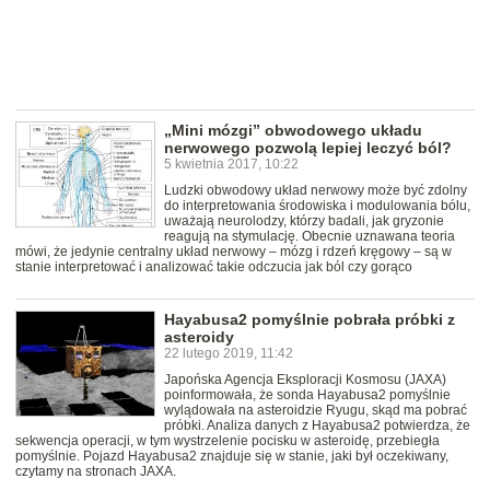
„Mini mózgi” obwodowego układu
nerwowego pozwolą lepiej leczyć ból?
5 kwietnia 2017, 10:22
Ludzki obwodowy układ nerwowy może być zdolny
do interpretowania środowiska i modulowania bólu,
uważają neurolodzy, którzy badali, jak gryzonie
reagują na stymulację. Obecnie uznawana teoria
mówi, że jedynie centralny układ nerwowy – mózg i rdzeń kręgowy – są w
stanie interpretować i analizować takie odczucia jak ból czy gorąco
Hayabusa2 pomyślnie pobrała próbki z
asteroidy
22 lutego 2019, 11:42
Japońska Agencja Eksploracji Kosmosu (JAXA)
poinformowała, że sonda Hayabusa2 pomyślnie
wylądowała na asteroidzie Ryugu, skąd ma pobrać
próbki. Analiza danych z Hayabusa2 potwierdza, że
sekwencja operacji, w tym wystrzelenie pocisku w asteroidę, przebiegła
pomyślnie. Pojazd Hayabusa2 znajduje się w stanie, jaki był oczekiwany,
czytamy na stronach JAXA.