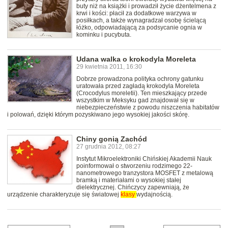
buty niż na książki i prowadził życie dżentelmena z
krwi i kości: płacił za dodatkowe warzywa w
posiłkach, a także wynagradzał osobę ścielącą
łóżko, odpowiadającą za podsycanie ognia w
kominku i pucybuta.
Udana walka o krokodyla Moreleta
29 kwietnia 2011, 16:30
Dobrze prowadzona polityka ochrony gatunku
uratowała przed zagładą krokodyla Moreleta
(Crocodylus moreletii). Ten mieszkający przede
wszystkim w Meksyku gad znajdował się w
niebezpieczeństwie z powodu niszczenia habitatów
i polowań, dzięki którym pozyskiwano jego wysokiej jakości skórę.
Chiny gonią Zachód
27 grudnia 2012, 08:27
Instytut Mikroelektroniki Chińskiej Akademii Nauk
poinformował o stworzeniu rodzimego 22-
nanometrowego tranzystora MOSFET z metalową
bramką i materiałami o wysokiej stałej
dielektrycznej. Chińczycy zapewniają, że
urządzenie charakteryzuje się światowej
klasy
wydajnością.