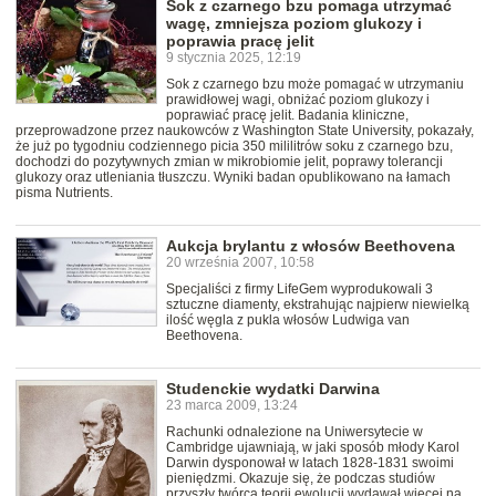
Sok z czarnego bzu pomaga utrzymać
wagę, zmniejsza poziom glukozy i
poprawia pracę jelit
9 stycznia 2025, 12:19
Sok z czarnego bzu może pomagać w utrzymaniu
prawidłowej wagi, obniżać poziom glukozy i
poprawiać pracę jelit. Badania kliniczne,
przeprowadzone przez naukowców z Washington State University, pokazały,
że już po tygodniu codziennego picia 350 mililitrów soku z czarnego bzu,
dochodzi do pozytywnych zmian w mikrobiomie jelit, poprawy tolerancji
glukozy oraz utleniania tłuszczu. Wyniki badan opublikowano na łamach
pisma Nutrients.
Aukcja brylantu z włosów Beethovena
20 września 2007, 10:58
Specjaliści z firmy LifeGem wyprodukowali 3
sztuczne diamenty, ekstrahując najpierw niewielką
ilość węgla z pukla włosów Ludwiga van
Beethovena.
Studenckie wydatki Darwina
23 marca 2009, 13:24
Rachunki odnalezione na Uniwersytecie w
Cambridge ujawniają, w jaki sposób młody Karol
Darwin dysponował w latach 1828-1831 swoimi
pieniędzmi. Okazuje się, że podczas studiów
przyszły twórca teorii ewolucji wydawał więcej na