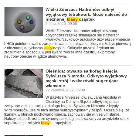
Wielki Zderzacz Hadronów odkrył
wyjątkowy tetrakwark. Może należeć do
nieznanej
klasy
cząstek
2 lipca 2020, 09:56
Wielki Zderzacz Hadronów odkrył nieznaną
dotychczas cząstkę składającą się z czterech
kwarków. Naukowcy pracujący przy eksperymencie
LHCb poinformowali o zarejestrowaniu tetrakwarka, który może być pierwszą
z nieznanej dotychczas
klasy
cząstek. Odkrycie pozwoli fizykom na
zrozumienie sposobu, w jaki kwarki tworzą inne cząstki, jak protony i
neutrony obecne w jądrze atomowym.
Oleśnica: otwarto sarkofag księcia
Sylwiusza Nimroda. Odkryto wyjątkowy
męski strój i wskazówki sugerujące
włamanie
22 kwietnia 2022, 06:09
W Bazylice Mniejszej pw. św. Jana Apostoła w
Oleśnicy na Dolnym Śląsku odbyły się prace
związane z eksploracją sarkofagu księcia Sylwiusza Nimroda z krypty
Wirtembergów. Brał w nich udział multidyscyplinarny zespół. Okazało się, że
tkaniny, w których pochowano księcia, zachowały się w niezłym stanie.
Należy też podkreślić, że cynowy sarkofag jest uważany za arcydzieło sztuki
sepulkralnej i zabytek
klasy
europejskiej.