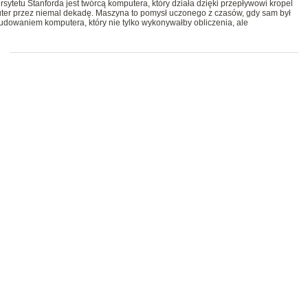
sytetu Stanforda jest twórcą komputera, który działa dzięki przepływowi kropel
puter przez niemal dekadę. Maszyna to pomysł uczonego z czasów, gdy sam był
dowaniem komputera, który nie tylko wykonywałby obliczenia, ale