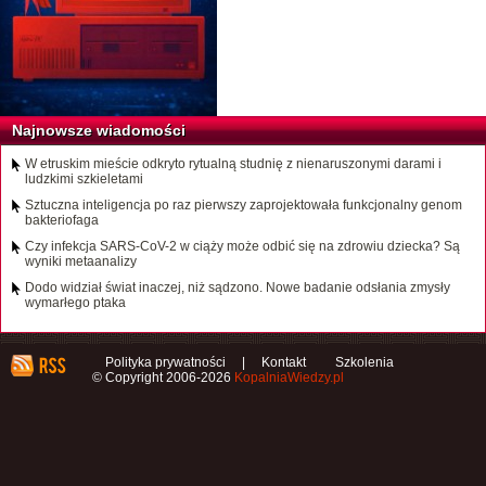
Najnowsze wiadomości
W etruskim mieście odkryto rytualną studnię z nienaruszonymi darami i
ludzkimi szkieletami
Sztuczna inteligencja po raz pierwszy zaprojektowała funkcjonalny genom
bakteriofaga
Czy infekcja SARS-CoV-2 w ciąży może odbić się na zdrowiu dziecka? Są
wyniki metaanalizy
Dodo widział świat inaczej, niż sądzono. Nowe badanie odsłania zmysły
wymarłego ptaka
Polityka prywatności
|
Kontakt
Szkolenia
© Copyright 2006-2026
KopalniaWiedzy.pl