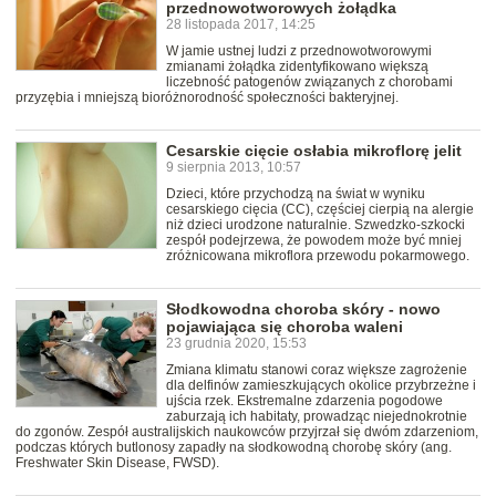
przednowotworowych żołądka
28 listopada 2017, 14:25
W jamie ustnej ludzi z przednowotworowymi
zmianami żołądka zidentyfikowano większą
liczebność patogenów związanych z chorobami
przyzębia i mniejszą bioróżnorodność społeczności bakteryjnej.
Cesarskie cięcie osłabia mikroflorę jelit
9 sierpnia 2013, 10:57
Dzieci, które przychodzą na świat w wyniku
cesarskiego cięcia (CC), częściej cierpią na alergie
niż dzieci urodzone naturalnie. Szwedzko-szkocki
zespół podejrzewa, że powodem może być mniej
zróżnicowana mikroflora przewodu pokarmowego.
Słodkowodna choroba skóry - nowo
pojawiająca się choroba waleni
23 grudnia 2020, 15:53
Zmiana klimatu stanowi coraz większe zagrożenie
dla delfinów zamieszkujących okolice przybrzeżne i
ujścia rzek. Ekstremalne zdarzenia pogodowe
zaburzają ich habitaty, prowadząc niejednokrotnie
do zgonów. Zespół australijskich naukowców przyjrzał się dwóm zdarzeniom,
podczas których butlonosy zapadły na słodkowodną chorobę skóry (ang.
Freshwater Skin Disease, FWSD).