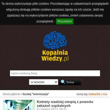
Ta strona wykorzystuje pliki cookies. Pozostawiając w ustawieniach przeglądarki
włączoną obsługę plików cookies wyrażasz zgodę na ich użycie. Jeśli nie
zgadzasz się na wykorzystanie plików cookies, zmień ustawienia swojej
przeglądarki.
Rozumiem
Strona główna
>
Szukaj "kolonizacja"
sortuj wg:
trafności
|
daty
Kobiety rzadziej cierpią z powodu
zakażeń szpitalnych
6 czerwca 2013, 06:31