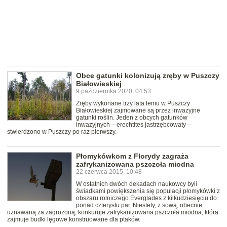
Obce gatunki kolonizują zręby w Puszczy
Białowieskiej
9 października 2020, 04:53
Zręby wykonane trzy lata temu w Puszczy
Białowieskiej zajmowane są przez inwazyjne
gatunki roślin. Jeden z obcych gatunków
inwazyjnych – erechtites jastrzębcowaty –
stwierdzono w Puszczy po raz pierwszy.
Płomykówkom z Florydy zagraża
zafrykanizowana pszczoła miodna
22 czerwca 2015, 10:48
W ostatnich dwóch dekadach naukowcy byli
świadkami powiększenia się populacji płomykówki z
obszaru rolniczego Everglades z kilkudziesięciu do
ponad czterystu par. Niestety, z sową, obecnie
uznawaną za zagrożoną, konkuruje zafrykanizowana pszczoła miodna, która
zajmuje budki lęgowe konstruowane dla ptaków.