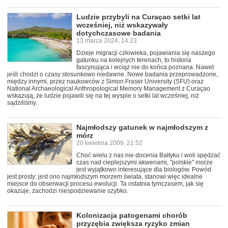
Ludzie przybyli na Curaçao setki lat
wcześniej, niż wskazywały
dotychczasowe badania
13 marca 2024, 14:23
Dzieje migracji człowieka, pojawiania się naszego
gatunku na kolejnych terenach, to historia
fascynująca i wciąż nie do końca poznana. Nawet
jeśli chodzi o czasy stosunkowo niedawne. Nowe badania przeprowadzone,
między innymi, przez naukowców z Simon Fraser University (SFU) oraz
National Archaeological Anthropological Memory Management z Curaçao
wskazują, że ludzie pojawili się na tej wyspie o setki lat wcześniej, niż
sądziliśmy.
Najmłodszy gatunek w najmłodszym z
mórz
20 kwietnia 2009, 21:52
Choć wielu z nas nie docenia Bałtyku i woli spędzać
czas nad cieplejszymi akwenami, "polskie" morze
jest wyjątkowo interesujące dla biologów. Powód
jest prosty: jest ono najmłodszym morzem świata, stanowi więc idealne
miejsce do obserwacji procesu ewolucji. Ta ostatnia tymczasem, jak się
okazuje, zachodzi niespodziewanie szybko.
Kolonizacja patogenami chorób
przyzębia zwiększa ryzyko zmian