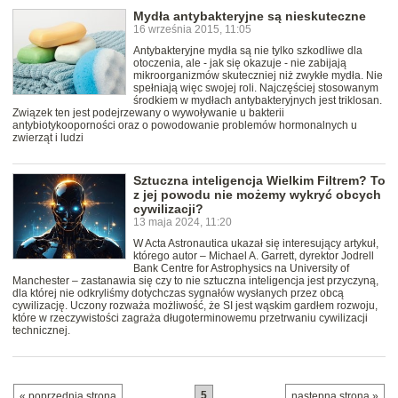
Mydła antybakteryjne są nieskuteczne
16 września 2015, 11:05
Antybakteryjne mydła są nie tylko szkodliwe dla
otoczenia, ale - jak się okazuje - nie zabijają
mikroorganizmów skuteczniej niż zwykłe mydła. Nie
spełniają więc swojej roli. Najczęściej stosowanym
środkiem w mydłach antybakteryjnych jest triklosan.
Związek ten jest podejrzewany o wywoływanie u bakterii
antybiotykooporności oraz o powodowanie problemów hormonalnych u
zwierząt i ludzi
Sztuczna inteligencja Wielkim Filtrem? To
z jej powodu nie możemy wykryć obcych
cywilizacji?
13 maja 2024, 11:20
W Acta Astronautica ukazał się interesujący artykuł,
którego autor – Michael A. Garrett, dyrektor Jodrell
Bank Centre for Astrophysics na University of
Manchester – zastanawia się czy to nie sztuczna inteligencja jest przyczyną,
dla której nie odkryliśmy dotychczas sygnałów wysłanych przez obcą
cywilizację. Uczony rozważa możliwość, że SI jest wąskim gardłem rozwoju,
które w rzeczywistości zagraża długoterminowemu przetrwaniu cywilizacji
technicznej.
5
« poprzednia strona
następna strona »