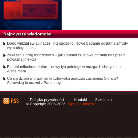
Najnowsze wiadomości
Dodo widział świat inaczej, niż sądzono. Nowe badanie odsłania zmysły
wymarłego ptaka
Zakażenie dróg moczowych – jak komórki czuciowe chronią nas przed
poważną infekcją
Blaszki mitochondrialne – nowy typ patologii w mózgach chorych na
Alzheimera
Co się dzieje w organizmie człowieka podczas zaćmienia Słońca?
Sprawdzą to uczeni z Barcelony
Polityka prywatności
|
Kontakt
Szkolenia
© Copyright 2006-2026
KopalniaWiedzy.pl