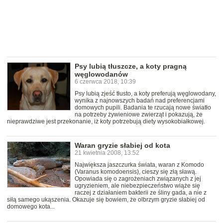
Psy lubią tłuszcze, a koty pragną
węglowodanów
6 czerwca 2018, 10:39
Psy lubią zjeść tłusto, a koty preferują węglowodany,
wynika z najnowszych badań nad preferencjami
domowych pupili. Badania te rzucają nowe światło
na potrzeby żywieniowe zwierząt i pokazują, że
nieprawdziwe jest przekonanie, iż koty potrzebują diety wysokobiałkowej.
Waran gryzie słabiej od kota
21 kwietnia 2008, 13:52
Największa jaszczurka świata, waran z Komodo
(Varanus komodoensis), cieszy się złą sławą.
Opowiada się o zagrożeniach związanych z jej
ugryzieniem, ale niebezpieczeństwo wiąże się
raczej z działaniem bakterii ze śliny gada, a nie z
siłą samego ukąszenia. Okazuje się bowiem, że olbrzym gryzie słabiej od
domowego kota...