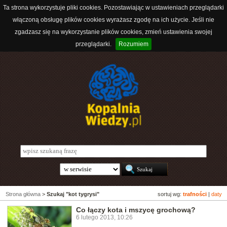
Ta strona wykorzystuje pliki cookies. Pozostawiając w ustawieniach przeglądarki
włączoną obsługę plików cookies wyrażasz zgodę na ich użycie. Jeśli nie
zgadzasz się na wykorzystanie plików cookies, zmień ustawienia swojej
przeglądarki.
Rozumiem
Strona główna
>
Szukaj "kot tygrysi"
sortuj wg:
trafności
|
daty
Co łączy kota i mszycę grochową?
6 lutego 2013, 10:26