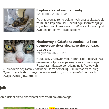
Kapłan okazał się... kobietą
12 sierpnia 2016, 11:34
Po przeprowadzeniu dokładnych analiz okazało się,
że mumia kapłana Hor-Dżehutiego, która znajduje
się w Muzeum Narodowym w Warszawie, kryje pod
zwojami bandaży… ciało kobiety.
Naukowcy z Gdańska znaleźli u kota
domowego dwa nieznane dotychczas
pasożyty
29 grudnia 2022, 11:55
Naukowcy z Uniwersytetu Gdańskiego odkryli dwa
nieznane dotychczas pasożyty kota domowego.
Roztocza należące do rodziny nużeńcowatych
(Demodecidae) zostały nazwane Demodex obliquus i Demodex murilegi.
Tym samym liczba znanych u kotów roztoczy z rodziny nużeńcowatych
zwiększyła się dwukrotnie.
elit
chronią dzieci przed chorobami przewodu pokarmowego.
Czysty
kot
na wagę złota