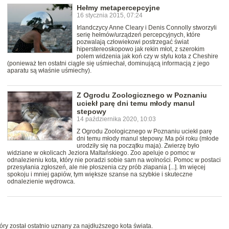
Hełmy metapercepcyjne
16 stycznia 2015, 07:24
Irlandczycy Anne Cleary i Denis Connolly stworzyli
serię hełmów/urządzeń percepcyjnych, które
pozwalają człowiekowi postrzegać świat
hiperstereoskopowo jak rekin młot, z szerokim
polem widzenia jak koń czy w stylu kota z Cheshire
(ponieważ ten ostatni ciągle się uśmiechał, dominującą informacją z jego
aparatu są właśnie uśmiechy).
Z Ogrodu Zoologicznego w Poznaniu
uciekł parę dni temu młody manul
stepowy
14 października 2020, 10:03
Z Ogrodu Zoologicznego w Poznaniu uciekł parę
dni temu młody manul stepowy. Ma pół roku (młode
urodziły się na początku maja). Zwierzę było
widziane w okolicach Jeziora Maltańskiego. Zoo apeluje o pomoc w
odnalezieniu kota, który nie poradzi sobie sam na wolności. Pomoc w postaci
przesyłania zgłoszeń, ale nie płoszenia czy prób złapania [...]. Im więcej
spokoju i mniej gapiów, tym większe szanse na szybkie i skuteczne
odnalezienie wędrowca.
óry został ostatnio uznany za najdłuższego kota świata.