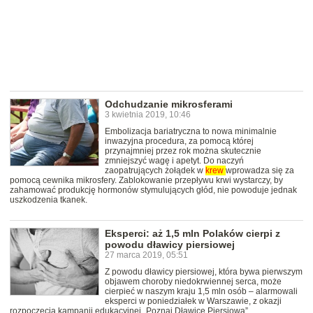
Odchudzanie mikrosferami
3 kwietnia 2019, 10:46
Embolizacja bariatryczna to nowa minimalnie
inwazyjna procedura, za pomocą której
przynajmniej przez rok można skutecznie
zmniejszyć wagę i apetyt. Do naczyń
zaopatrujących żołądek w
krew
wprowadza się za
pomocą cewnika mikrosfery. Zablokowanie przepływu krwi wystarczy, by
zahamować produkcję hormonów stymulujących głód, nie powoduje jednak
uszkodzenia tkanek.
Eksperci: aż 1,5 mln Polaków cierpi z
powodu dławicy piersiowej
27 marca 2019, 05:51
Z powodu dławicy piersiowej, która bywa pierwszym
objawem choroby niedokrwiennej serca, może
cierpieć w naszym kraju 1,5 mln osób – alarmowali
eksperci w poniedziałek w Warszawie, z okazji
rozpoczęcia kampanii edukacyjnej „Poznaj Dławicę Piersiową”.