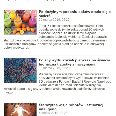
Po dożylnym podaniu soków otarła się o
śmierć
20 marca 2019, 05:27
Zeng, 51-letnia mieszkanka środkowych Chin,
podała sobie dożylnie sok z ponad 20 różnych
owoców. Sądziła, że dzięki temu aktywne
substancje lepiej się wchłoną. Zamiast poprawić
stan zdrowia, owocowa kroplówka doprowadziła do groźnego zakażenia i
uszkodzenia narządów. Kobieta spędziła 5 dni na oddziale intensywnej
opieki medycznej.
Polacy wydrukowali pierwszą na świecie
bioniczną trzustkę z naczyniami
15 marca 2019, 05:28
Pierwszą na świecie bioniczną trzustkę wraz z
naczyniami krwionośnymi wydrukowali w technice
3D badacze z Fundacji Badań i Rozwoju Nauki pod
kierunkiem dr hab. med. Michała Wszoły. Na
kwiecień planuje się wszczepienie wydrukowanych płatków trzustkowych
myszom.
Starożytna wizja robotów i sztucznej
inteligencji
4 marca 2019, 11:28