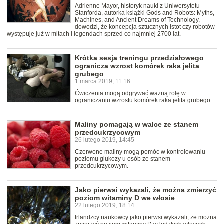
Adrienne Mayor, historyk nauki z Uniwersytetu
Stanforda, autorka książki Gods and Robots: Myths,
Machines, and Ancient Dreams of Technology,
dowodzi, że koncepcja sztucznych istot czy robotów
występuje już w mitach i legendach sprzed co najmniej 2700 lat.
Krótka sesja treningu przedziałowego
ogranicza wzrost komórek raka jelita
grubego
1 marca 2019, 11:16
Ćwiczenia mogą odgrywać ważną rolę w
ograniczaniu wzrostu komórek raka jelita grubego.
Maliny pomagają w walce ze stanem
przedcukrzycowym
26 lutego 2019, 14:45
Czerwone maliny mogą pomóc w kontrolowaniu
poziomu glukozy u osób ze stanem
przedcukrzycowym.
Jako pierwsi wykazali, że można zmierzyć
poziom witaminy D we włosie
22 lutego 2019, 18:14
Irlandzcy naukowcy jako pierwsi wykazali, że można