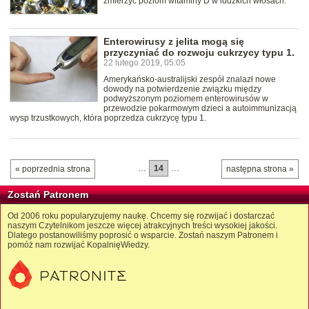
zmierzyć poziom witaminy D w ludzkich włosach.
Enterowirusy z jelita mogą się
przyczyniać do rozwoju cukrzycy typu 1.
22 lutego 2019, 05:05
Amerykańsko-australijski zespół znalazł nowe
dowody na potwierdzenie związku między
podwyższonym poziomem enterowirusów w
przewodzie pokarmowym dzieci a autoimmunizacją
wysp trzustkowych, która poprzedza cukrzycę typu 1.
…
14
…
« poprzednia strona
następna strona »
Zostań Patronem
Od 2006 roku popularyzujemy naukę. Chcemy się rozwijać i dostarczać
naszym Czytelnikom jeszcze więcej atrakcyjnych treści wysokiej jakości.
Dlatego postanowiliśmy poprosić o wsparcie. Zostań naszym Patronem i
pomóż nam rozwijać KopalnięWiedzy.