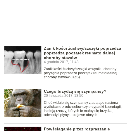
Zanik kości żuchwy/szczęki poprzedza
poprzedza początek reumatoidalnej
choroby stawów
4 grudnia 2017, 11:43
Zanik kości żuchwy/szczęki w wyniku choroby
przyzębia poprzedza początek reumatoidalnej
choroby stawów (RZS).
Czego brzydzą się szympansy?
20 listopada 2017, 13:50
Choć widuje się szympansy zjadające nasiona
wydłubane z odchodów czy przypadki koprofagii,
istnieją rzeczy, których te małpy się brzydzą:
odchody i płyny ustrojowe obcych.
Powściąganie przez rozpraszanie