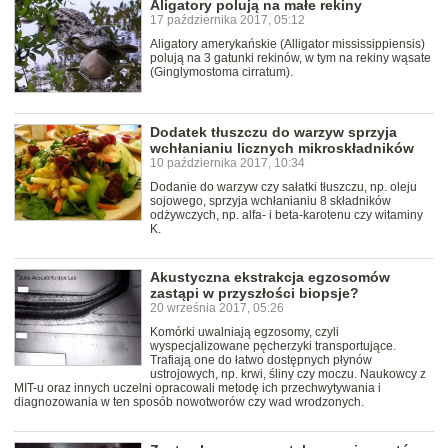
Aligatory polują na małe rekiny
17 października 2017, 05:12
Aligatory amerykańskie (Alligator mississippiensis)
polują na 3 gatunki rekinów, w tym na rekiny wąsate
(Ginglymostoma cirratum).
Dodatek tłuszczu do warzyw sprzyja
wchłanianiu licznych mikroskładników
10 października 2017, 10:34
Dodanie do warzyw czy sałatki tłuszczu, np. oleju
sojowego, sprzyja wchłanianiu 8 składników
odżywczych, np. alfa- i beta-karotenu czy witaminy
K.
Akustyczna ekstrakcja egzosomów
zastąpi w przyszłości biopsje?
20 września 2017, 05:26
Komórki uwalniają egzosomy, czyli
wyspecjalizowane pęcherzyki transportujące.
Trafiają one do łatwo dostępnych płynów
ustrojowych, np. krwi, śliny czy moczu. Naukowcy z
MIT-u oraz innych uczelni opracowali metodę ich przechwytywania i
diagnozowania w ten sposób nowotworów czy wad wrodzonych.