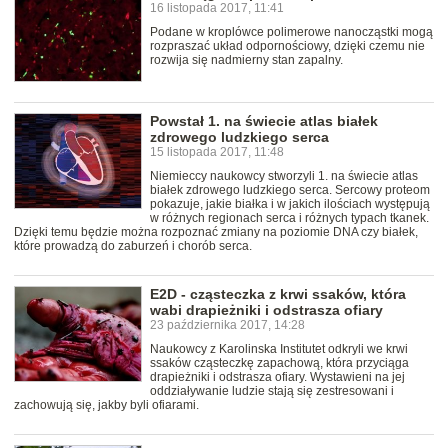
16 listopada 2017, 11:41
Podane w kroplówce polimerowe nanocząstki mogą
rozpraszać układ odpornościowy, dzięki czemu nie
rozwija się nadmierny stan zapalny.
Powstał 1. na świecie atlas białek
zdrowego ludzkiego serca
15 listopada 2017, 11:48
Niemieccy naukowcy stworzyli 1. na świecie atlas
białek zdrowego ludzkiego serca. Sercowy proteom
pokazuje, jakie białka i w jakich ilościach występują
w różnych regionach serca i różnych typach tkanek.
Dzięki temu będzie można rozpoznać zmiany na poziomie DNA czy białek,
które prowadzą do zaburzeń i chorób serca.
E2D - cząsteczka z krwi ssaków, która
wabi drapieżniki i odstrasza ofiary
23 października 2017, 14:28
Naukowcy z Karolinska Institutet odkryli we krwi
ssaków cząsteczkę zapachową, która przyciąga
drapieżniki i odstrasza ofiary. Wystawieni na jej
oddziaływanie ludzie stają się zestresowani i
zachowują się, jakby byli ofiarami.