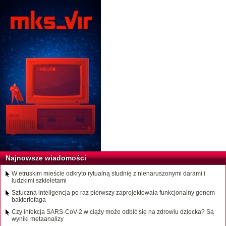
Najnowsze wiadomości
W etruskim mieście odkryto rytualną studnię z nienaruszonymi darami i
ludzkimi szkieletami
Sztuczna inteligencja po raz pierwszy zaprojektowała funkcjonalny genom
bakteriofaga
Czy infekcja SARS-CoV-2 w ciąży może odbić się na zdrowiu dziecka? Są
wyniki metaanalizy