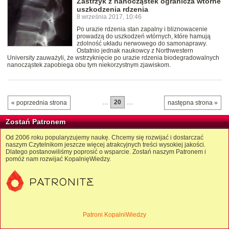
Zastrzyk z nanocząstek ogranicza wtórne
uszkodzenia rdzenia
8 września 2017, 10:46
Po urazie rdzenia stan zapalny i bliznowacenie
prowadzą do uszkodzeń wtórnych, które hamują
zdolność układu nerwowego do samonaprawy.
Ostatnio jednak naukowcy z Northwestern
University zauważyli, że wstrzyknięcie po urazie rdzenia biodegradowalnych
nanocząstek zapobiega obu tym niekorzystnym zjawiskom.
…
20
…
« poprzednia strona
następna strona »
Zostań Patronem
Od 2006 roku popularyzujemy naukę. Chcemy się rozwijać i dostarczać
naszym Czytelnikom jeszcze więcej atrakcyjnych treści wysokiej jakości.
Dlatego postanowiliśmy poprosić o wsparcie. Zostań naszym Patronem i
pomóż nam rozwijać KopalnięWiedzy.
Patroni KopalniWiedzy