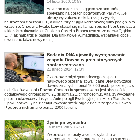
14 lipca 2020, 10:53
Advhena magnifica to gąbka szklana, którą
spotykano na górach podwodnych Pacyfiku. Jej
otwory wyrzutowe (oskula) skojarzyły się
naukowcom z oczami E.T., a długa "szyja" (igła korzeniowa) tylko pogłębiła to
wrażenie. Choć w artykule, który ukazał się na łamach pisma PeerJ, nie pada
takie sformułowanie, dr Cristiana Castello Branco uważa, że nazwa "gąbka
E.T." jak najbardziej pasuje. Dla unikatowej A. magnifica, wspaniałej obcej,
utworzono także nowy rodzaj.
Badania DNA ujawniły występowanie
zespołu Downa w prehistorycznych
społeczeństwach
21 lutego 2024, 12:34
Członkowie międzynarodowego zespołu
naukowego przeanalizowali dane DNA dotyczące
dawno zmarłych niemal 10 000 osób, poszukując w
nich śladów zespołu Downa. Choroba ta spowodowana jest obecnością
dodatkowego chromosomu 21 (trisomia 21. chromosomu). Analizy wykonane
przez naukowców z Instytutu Antropologii Ewolucyjnej im. Maxa Plancka w
Lipsku pozwoliły na zidentyfikowanie sześciorga dzieci z zespołem Downa.
Pięcioro z nich zmarło ponad 2000 lat temu
Życie po wybuchu
19 marca 2009, 09:53
Zwierzęta ucierpiały wskutek wybuchu w
Czarnobylu znacznie bardziej niż dotąd sądzono.