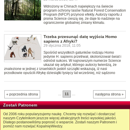
Wdrożony w Chinach największy na świecie
program ochrony lasów Natural Forest Conservation
Program (NFCP) przynosi efekty. Autorzy raportu z
pisma Science cieszą się, że daje to nadzieje na
ograniczenie globalnej zmiany klimatu.
Trzeba przesunąć datę wyjścia Homo
sapiens z Afryki?
29 stycznia 2018, 11:05
Spośród wszystkich gatunków rodzaju Homo
jedynie H. sapiens przetrwał, skolonizował świat i
odniósł sukces. W najnowszym numerze Science
ukazał się artykuł, którego autorzy twierdzą, że
znalezione w jednej z izraelskich jaskiń szczątki wskazują, iż nasi
przodkowie opuścili Afrykę dziesiątki tysięcy lat wcześniej, niż sądzono
…
11
…
« poprzednia strona
następna strona »
Zostań Patronem
Od 2006 roku popularyzujemy naukę. Chcemy się rozwijać i dostarczać
naszym Czytelnikom jeszcze więcej atrakcyjnych treści wysokiej jakości.
Dlatego postanowiliśmy poprosić o wsparcie. Zostań naszym Patronem i
pomóż nam rozwijać KopalnięWiedzy.