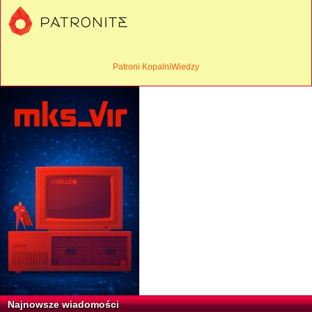
Patroni KopalniWiedzy
Najnowsze wiadomości