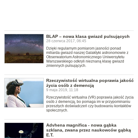
BLAP – nowa klasa gwiazd pulsujących
28 czerwca 2017, 06:45
Dzięki regularnym pomiarom jasności ponad
miliarda gwiazd naszej Galaktyki astronomowie z
Obserwatorium Astronomicznego Uniwersytetu
Warszawskiego odkryli nieznaną klasę gwiazd
zmiennych pulsujących.
Rzeczywistość wirtualna poprawia jakość
życia osób z demencją
9 maja 2019, 11:18
Rzeczywistość wirtualna (VR) poprawia jakość życia
osób z demencją, bo pomaga im w przypominaniu
przeszłych doświadczeń czy budowaniu kontaktów
społecznych.
Advhena magnifica - nowa gąbka
szklana, zwana przez naukowców gąbką
E.T.