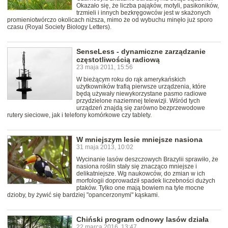
Okazało się, że liczba pająków, motyli, pasikoników,
trzmieli i innych bezkręgowców jest w skażonych
promieniotwórczo okolicach niższa, mimo że od wybuchu minęło już sporo
czasu (Royal Society Biology Letters).
SenseLess - dynamiczne zarządzanie
częstotliwością radiową
23 maja 2011, 15:56
W bieżącym roku do rąk amerykańskich
użytkowników trafią pierwsze urządzenia, które
będą używały niewykorzystane pasmo radiowe
przydzielone naziemnej telewizji. Wśród tych
urządzeń znajdą się zarówno bezprzewodowe
rutery sieciowe, jak i telefony komórkowe czy tablety.
W mniejszym lesie mniejsze nasiona
31 maja 2013, 10:02
Wycinanie lasów deszczowych Brazylii sprawiło, że
nasiona roślin stały się znacząco mniejsze i
delikatniejsze. Wg naukowców, do zmian w ich
morfologii doprowadził spadek liczebności dużych
ptaków. Tylko one mają bowiem na tyle mocne
dzioby, by żywić się bardziej "opancerzonymi" kąskami.
Chiński program odnowy lasów działa
22 marca 2016, 13:47