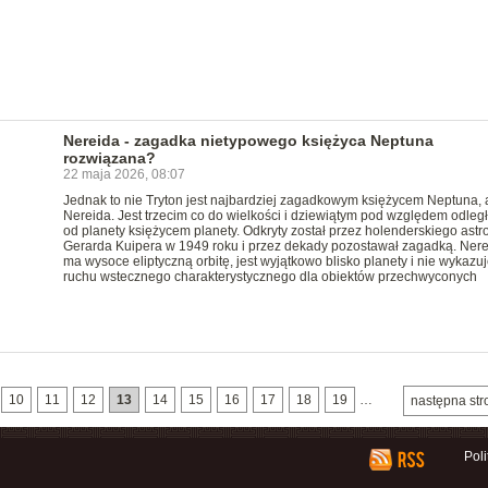
Nereida - zagadka nietypowego księżyca Neptuna
rozwiązana?
22 maja 2026, 08:07
Jednak to nie Tryton jest najbardziej zagadkowym księżycem Neptuna, 
Nereida. Jest trzecim co do wielkości i dziewiątym pod względem odległ
od planety księżycem planety. Odkryty został przez holenderskiego ast
Gerarda Kuipera w 1949 roku i przez dekady pozostawał zagadką. Ner
ma wysoce eliptyczną orbitę, jest wyjątkowo blisko planety i nie wykazu
ruchu wstecznego charakterystycznego dla obiektów przechwyconych
10
11
12
13
14
15
16
17
18
19
…
następna str
Pol