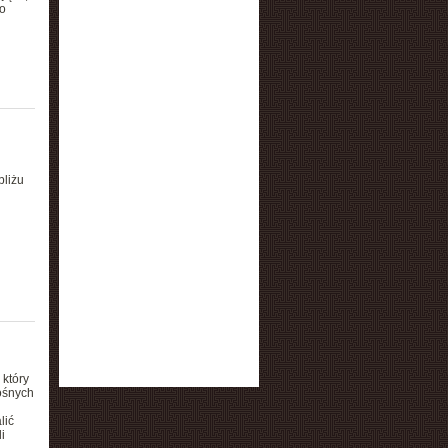
o
bliżu
który
ośnych
lić
i