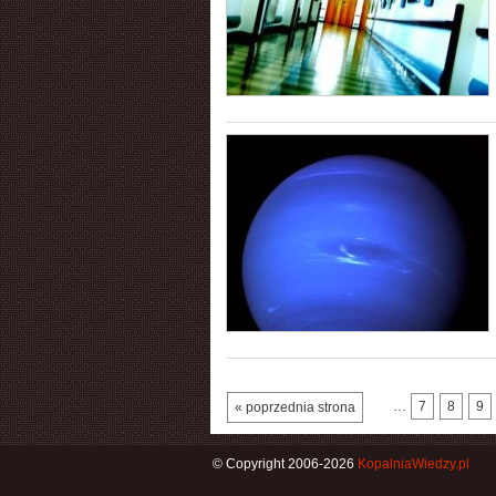
…
7
8
9
« poprzednia strona
© Copyright 2006-2026
KopalniaWiedzy.pl