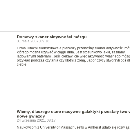
Domowy skaner aktywności mózgu
31 maja 2007, 09:16
Firma Hitachi skonstruowała pierwszy przenośny skaner aktywności mó
którego można używać w ciągu dnia. Jest stosunkowo lekki, zasilany
ładowanymi bateriami. Jeśli ciekawi cię więc aktywność własnego móz
przykład podczas czytania czy kłótni z żoną, Japończycy stworzyli coś d
ciebie.
Wiemy, dlaczego stare masywne galaktyki przestały twor
nowe gwiazdy
24 września 2021, 08:17
Naukowcom z University of Massachusetts w Amherst udało się rozwiąz