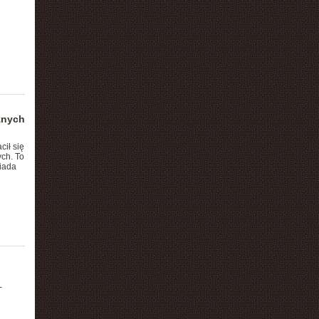
znych
ił się
ch. To
iada
-