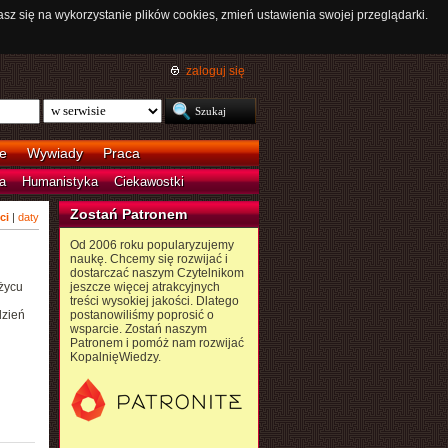
asz się na wykorzystanie plików cookies, zmień ustawienia swojej przeglądarki.
zaloguj się
e
Wywiady
Praca
a
Humanistyka
Ciekawostki
Zostań Patronem
ci
|
daty
Od 2006 roku popularyzujemy
naukę. Chcemy się rozwijać i
dostarczać naszym Czytelnikom
życu
jeszcze więcej atrakcyjnych
treści wysokiej jakości. Dlatego
dzień
postanowiliśmy poprosić o
wsparcie. Zostań naszym
Patronem i pomóż nam rozwijać
KopalnięWiedzy.