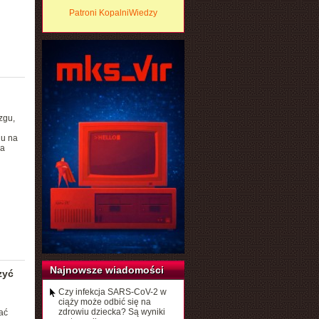
Patroni KopalniWiedzy
zgu,
gu na
la
Najnowsze wiadomości
zyć
Czy infekcja SARS-CoV-2 w
ciąży może odbić się na
zdrowiu dziecka? Są wyniki
ać