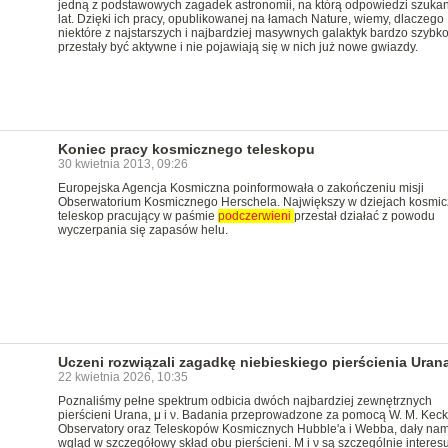
jedną z podstawowych zagadek astronomii, na którą odpowiedzi szuka
lat. Dzięki ich pracy, opublikowanej na łamach Nature, wiemy, dlaczego
niektóre z najstarszych i najbardziej masywnych galaktyk bardzo szybk
przestały być aktywne i nie pojawiają się w nich już nowe gwiazdy.
Koniec pracy kosmicznego teleskopu
30 kwietnia 2013, 09:26
Europejska Agencja Kosmiczna poinformowała o zakończeniu misji
Obserwatorium Kosmicznego Herschela. Największy w dziejach kosmic
teleskop pracujący w paśmie
podczerwieni
przestał działać z powodu
wyczerpania się zapasów helu.
Uczeni rozwiązali zagadkę niebieskiego pierścienia Uran
22 kwietnia 2026, 10:35
Poznaliśmy pełne spektrum odbicia dwóch najbardziej zewnętrznych
pierścieni Urana, μ i ν. Badania przeprowadzone za pomocą W. M. Keck
Observatory oraz Teleskopów Kosmicznych Hubble'a i Webba, dały na
wgląd w szczegółowy skład obu pierścieni. Μ i ν są szczególnie interesu