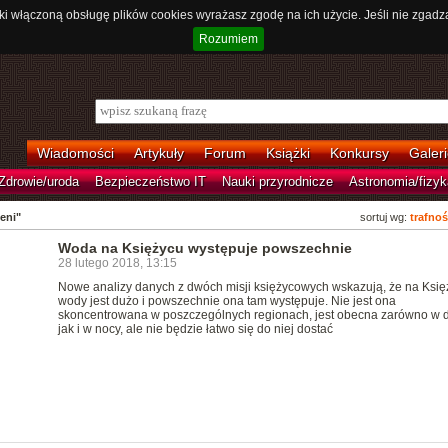
ki włączoną obsługę plików cookies wyrażasz zgodę na ich użycie. Jeśli nie zgadz
Rozumiem
Wiadomości
Artykuły
Forum
Książki
Konkursy
Galeri
Zdrowie/uroda
Bezpieczeństwo IT
Nauki przyrodnicze
Astronomia/fizyk
eni"
sortuj wg:
trafnoś
Woda na Księżycu występuje powszechnie
28 lutego 2018, 13:15
Nowe analizy danych z dwóch misji księżycowych wskazują, że na Księ
wody jest dużo i powszechnie ona tam występuje. Nie jest ona
skoncentrowana w poszczególnych regionach, jest obecna zarówno w 
jak i w nocy, ale nie będzie łatwo się do niej dostać