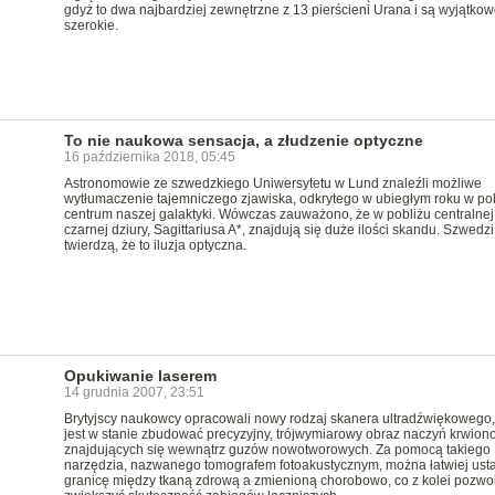
gdyż to dwa najbardziej zewnętrzne z 13 pierścieni Urana i są wyjątkow
szerokie.
To nie naukowa sensacja, a złudzenie optyczne
16 października 2018, 05:45
Astronomowie ze szwedzkiego Uniwersytetu w Lund znaleźli możliwe
wytłumaczenie tajemniczego zjawiska, odkrytego w ubiegłym roku w po
centrum naszej galaktyki. Wówczas zauważono, że w pobliżu centralnej
czarnej dziury, Sagittariusa A*, znajdują się duże ilości skandu. Szwedzi
twierdzą, że to iluzja optyczna.
Opukiwanie laserem
14 grudnia 2007, 23:51
Brytyjscy naukowcy opracowali nowy rodzaj skanera ultradźwiękowego, 
jest w stanie zbudować precyzyjny, trójwymiarowy obraz naczyń krwion
znajdujących się wewnątrz guzów nowotworowych. Za pomocą takiego
narzędzia, nazwanego tomografem fotoakustycznym, można łatwiej usta
granicę między tkaną zdrową a zmienioną chorobowo, co z kolei pozwol