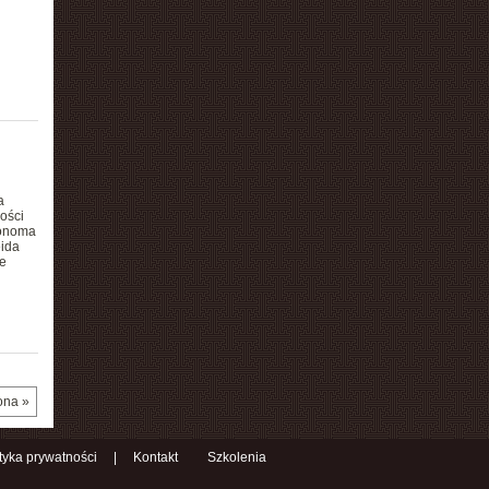
a
ości
ronoma
eida
je
ona »
ityka prywatności
|
Kontakt
Szkolenia