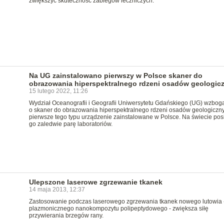
zwiększyć skuteczność zabiegów leczniczych.
Na UG zainstalowano pierwszy w Polsce skaner do
obrazowania hiperspektralnego rdzeni osadów geologic
15 lutego 2022, 11:26
Wydział Oceanografii i Geografii Uniwersytetu Gdańskiego (UG) wzbogac
o skaner do obrazowania hiperspektralnego rdzeni osadów geologiczny
pierwsze tego typu urządzenie zainstalowane w Polsce. Na świecie pos
go zaledwie parę laboratoriów.
Ulepszone laserowe zgrzewanie tkanek
14 maja 2013, 12:37
Zastosowanie podczas laserowego zgrzewania tkanek nowego lutowia 
plazmonicznego nanokompozytu polipeptydowego - zwiększa siłę
przywierania brzegów rany.