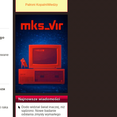
Patroni KopalniWiedzy
ego
wowane
sza
Najnowsze wiadomości
Dodo widział świat inaczej, niż
i raka
sądzono. Nowe badanie
odsłania zmysły wymarłego