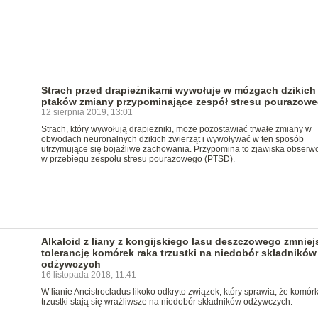
Strach przed drapieżnikami wywołuje w mózgach dzikich
ptaków zmiany przypominające zespół stresu pourazow
12 sierpnia 2019, 13:01
Strach, który wywołują drapieżniki, może pozostawiać trwałe zmiany w
obwodach neuronalnych dzikich zwierząt i wywoływać w ten sposób
utrzymujące się bojaźliwe zachowania. Przypomina to zjawiska obser
w przebiegu zespołu stresu pourazowego (PTSD).
Alkaloid z liany z kongijskiego lasu deszczowego zmniej
tolerancję komórek raka trzustki na niedobór składników
odżywczych
16 listopada 2018, 11:41
W lianie Ancistrocladus likoko odkryto związek, który sprawia, że komórk
trzustki stają się wrażliwsze na niedobór składników odżywczych.