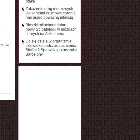
ptaka
Zakażenie dróg moczowych –
jak komórki czuciowe chronią
nas przed poważną infekcją
Blaszki mitochondrialne –
nowy typ patologii w mózgach
chorych na Alzheimera
Co się dzieje w organizmie
odczuwa
człowieka podczas zaćmienia
Słońca? Sprawdzą to uczeni z
Barcelony