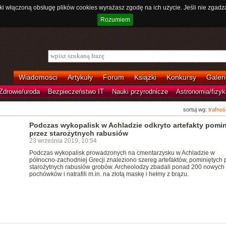
ki włączoną obsługę plików cookies wyrażasz zgodę na ich użycie. Jeśli nie zgadz
Rozumiem
Wiadomości
Artykuły
Forum
Książki
Konkursy
Galeri
Zdrowie/uroda
Bezpieczeństwo IT
Nauki przyrodnicze
Astronomia/fizyk
sortuj wg:
trafnoś
Podczas wykopalisk w Achladzie odkryto artefakty pomin
przez starożytnych rabusiów
23 września 2019, 10:54
Podczas wykopalisk prowadzonych na cmentarzysku w Achladzie w
północno-zachodniej Grecji znaleziono szereg artefaktów, pominiętych 
starożytnych rabusiów grobów. Archeolodzy zbadali ponad 200 nowych
pochówków i natrafili m.in. na złotą maskę i hełmy z brązu.