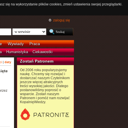
asz się na wykorzystanie plików cookies, zmień ustawienia swojej przeglądarki.
zaloguj się
e
Wywiady
Praca
a
Humanistyka
Ciekawostki
Zostań Patronem
ci
|
daty
Od 2006 roku popularyzujemy
ięte
naukę. Chcemy się rozwijać i
dostarczać naszym Czytelnikom
jeszcze więcej atrakcyjnych
treści wysokiej jakości. Dlatego
postanowiliśmy poprosić o
przez
wsparcie. Zostań naszym
Patronem i pomóż nam rozwijać
KopalnięWiedzy.