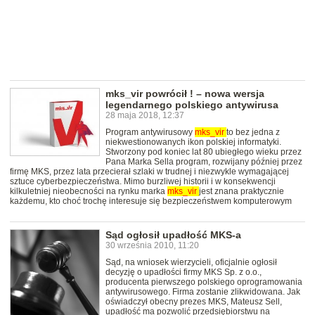
mks_vir powrócił ! – nowa wersja
legendarnego polskiego antywirusa
28 maja 2018, 12:37
Program antywirusowy
mks_vir
to bez jedna z
niekwestionowanych ikon polskiej informatyki.
Stworzony pod koniec lat 80 ubiegłego wieku przez
Pana Marka Sella program, rozwijany później przez
firmę MKS, przez lata przecierał szlaki w trudnej i niezwykle wymagającej
sztuce cyberbezpieczeństwa. Mimo burzliwej historii i w konsekwencji
kilkuletniej nieobecności na rynku marka
mks_vir
jest znana praktycznie
każdemu, kto choć trochę interesuje się bezpieczeństwem komputerowym
Sąd ogłosił upadłość MKS-a
30 września 2010, 11:20
Sąd, na wniosek wierzycieli, oficjalnie ogłosił
decyzję o upadłości firmy MKS Sp. z o.o.,
producenta pierwszego polskiego oprogramowania
antywirusowego. Firma zostanie zlikwidowana. Jak
oświadczył obecny prezes MKS, Mateusz Sell,
upadłość ma pozwolić przedsiębiorstwu na