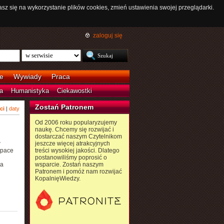
asz się na wykorzystanie plików cookies, zmień ustawienia swojej przeglądarki.
zaloguj się
e
Wywiady
Praca
a
Humanistyka
Ciekawostki
Zostań Patronem
ci
|
daty
Od 2006 roku popularyzujemy
naukę. Chcemy się rozwijać i
dostarczać naszym Czytelnikom
w
jeszcze więcej atrakcyjnych
Space
treści wysokiej jakości. Dlatego
postanowiliśmy poprosić o
ia
wsparcie. Zostań naszym
Patronem i pomóż nam rozwijać
KopalnięWiedzy.