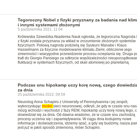
Tegoroczny Nobel z fizyki przyznany za badania nad kli
i innymi systemami złożonymi
5 października 2021, 11:04
Królewska Szwedzka Akademia Nauk ogłosiła, że tegoroczna Nagroda
z fizyki została przyznana za wkład w zrozumienie złożonych systemów
fizycznych. Połową nagrody podzielą się Syukuro Manabe i Klaus
Hasselmann za fizyczne modelowanie klimatu Ziemi, obliczenie jego
zmienności i wiarygodne przewidzenie procesu ocieplania się. Druga 
trafi do Giorgio Parisiego za odkrycie współzależności nieuporządkowan
fluktuacji w systemach fizycznych, od skali atomowej po planetarną.
Podczas snu hipokamp uczy korę nową, czego dowiedzia
za dnia
25 października 2022, 09:59
Neurolog Anna Schapiro z University of Pennsylvannia i jej zespół,
wykorzystując
model
sieci neuronowej, odkryli, że gdy w czasie snu nas
mózg wchodzi i wychodzi z fazy REM, hipokamp uczy korę nową tego, 
dowiedział się za dnia. Od dawna wiadomo, że w czasie snu zachodzą
procesy uczenia się i zapamiętywania. W ciągu dnia kodujemy nowe
informacje i doświadczenia, idziemy spać, a gdy się budzimy, nasza pa
jest już w jakiś sposób zmieniona, mówi Schapiro.