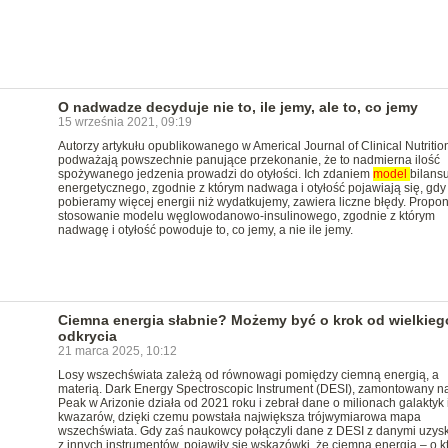
O nadwadze decyduje nie to, ile jemy, ale to, co jemy
15 września 2021, 09:19
Autorzy artykułu opublikowanego w Americal Journal of Clinical Nutritio
podważają powszechnie panujące przekonanie, że to nadmierna ilość
spożywanego jedzenia prowadzi do otyłości. Ich zdaniem
model
bilans
energetycznego, zgodnie z którym nadwaga i otyłość pojawiają się, gdy
pobieramy więcej energii niż wydatkujemy, zawiera liczne błędy. Propo
stosowanie modelu węglowodanowo-insulinowego, zgodnie z którym
nadwagę i otyłość powoduje to, co jemy, a nie ile jemy.
Ciemna energia słabnie? Możemy być o krok od wielkieg
odkrycia
21 marca 2025, 10:12
Losy wszechświata zależą od równowagi pomiędzy ciemną energią, a
materią. Dark Energy Spectroscopic Instrument (DESI), zamontowany na 
Peak w Arizonie działa od 2021 roku i zebrał dane o milionach galaktyk 
kwazarów, dzięki czemu powstała największa trójwymiarowa mapa
wszechświata. Gdy zaś naukowcy połączyli dane z DESI z danymi uzys
z innych instrumentów, pojawiły się wskazówki, że ciemna energia – o kt