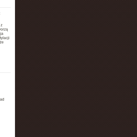
t
 z
worzą
ja
ylacji
że
ład