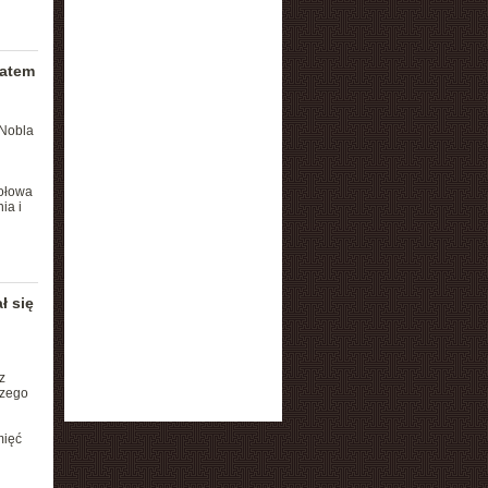
matem
 Nobla
połowa
ia i
ł się
z
czego
mięć