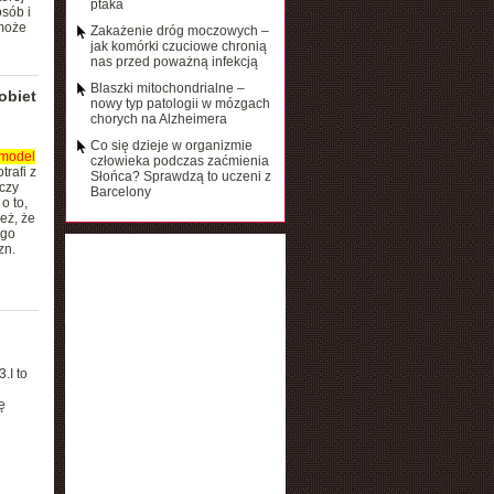
ptaka
sób i
może
Zakażenie dróg moczowych –
jak komórki czuciowe chronią
nas przed poważną infekcją
Blaszki mitochondrialne –
obiet
nowy typ patologii w mózgach
chorych na Alzheimera
Co się dzieje w organizmie
model
człowieka podczas zaćmienia
rafi z
Słońca? Sprawdzą to uczeni z
czy
Barcelony
o to,
eż, że
ego
zn.
3.I to
ę