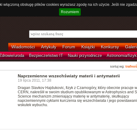
ki włączoną obsługę plików cookies wyrażasz zgodę na ich użycie. Jeśli nie zgadz
Rozumiem
Wiadomości
Artykuły
Forum
Książki
Konkursy
Galeri
Zdrowie/uroda
Bezpieczeństwo IT
Nauki przyrodnicze
Astronomia/fizyk
sortuj wg:
trafnoś
Naprzemienne wszechświaty materii i antymaterii
19 lipca 2011, 17:38
Dragan Slavkov Hajdukovic, fizyk z Czarnogóry, który obecnie pracuje 
CERN, nakreślił w swoim studium opublikowanym w Astrophysics and 
Science mechanizm zmieniający materię w antymaterię, skutkujący
naprzemiennymi cyklami kurczenia się wszechświata i jego powstawan
wskutek wybuchu.