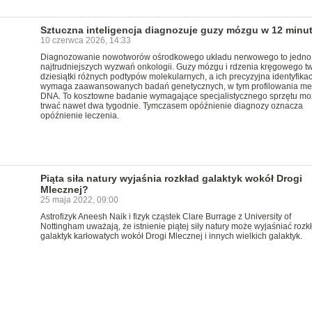
Sztuczna inteligencja diagnozuje guzy mózgu w 12 minu
10 czerwca 2026, 14:33
Diagnozowanie nowotworów ośrodkowego układu nerwowego to jedno
najtrudniejszych wyzwań onkologii. Guzy mózgu i rdzenia kręgowego t
dziesiątki różnych podtypów molekularnych, a ich precyzyjna identyfikac
wymaga zaawansowanych badań genetycznych, w tym profilowania met
DNA. To kosztowne badanie wymagające specjalistycznego sprzętu mo
trwać nawet dwa tygodnie. Tymczasem opóźnienie diagnozy oznacza
opóźnienie leczenia.
Piąta siła natury wyjaśnia rozkład galaktyk wokół Drogi
Mlecznej?
25 maja 2022, 09:00
Astrofizyk Aneesh Naik i fizyk cząstek Clare Burrage z University of
Nottingham uważają, że istnienie piątej siły natury może wyjaśniać rozk
galaktyk karłowatych wokół Drogi Mlecznej i innych wielkich galaktyk.