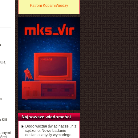
Patroni KopalniWiedzy
n
u
nują
o
Najnowsze wiadomości
Kitt
i
Dodo widział świat inaczej, niż
sądzono. Nowe badanie
kanymi
odsłania zmysły wymarłego
órej