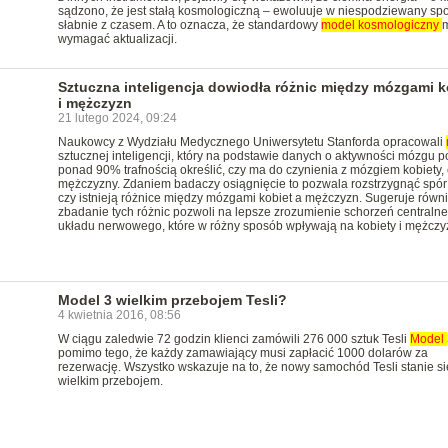
sądzono, że jest stałą kosmologiczną – ewoluuje w niespodziewany spo
słabnie z czasem. A to oznacza, że standardowy
model
kosmologiczny
wymagać aktualizacji.
Sztuczna inteligencja dowiodła różnic między mózgami k
i mężczyzn
21 lutego 2024, 09:24
Naukowcy z Wydziału Medycznego Uniwersytetu Stanforda opracowali
sztucznej inteligencji, który na podstawie danych o aktywności mózgu pot
ponad 90% trafnością określić, czy ma do czynienia z mózgiem kobiety, 
mężczyzny. Zdaniem badaczy osiągnięcie to pozwala rozstrzygnąć spór 
czy istnieją różnice między mózgami kobiet a mężczyzn. Sugeruje równi
zbadanie tych różnic pozwoli na lepsze zrozumienie schorzeń centraln
układu nerwowego, które w różny sposób wpływają na kobiety i mężczy
Model 3 wielkim przebojem Tesli?
4 kwietnia 2016, 08:56
W ciągu zaledwie 72 godzin klienci zamówili 276 000 sztuk Tesli
Model
pomimo tego, że każdy zamawiający musi zapłacić 1000 dolarów za
rezerwację. Wszystko wskazuje na to, że nowy samochód Tesli stanie si
wielkim przebojem.