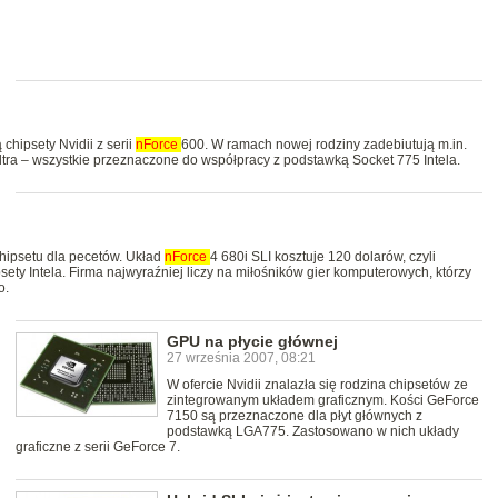
 chipsety Nvidii z serii
nForce
600. W ramach nowej rodziny zadebiutują m.in.
Ultra – wszystkie przeznaczone do współpracy z podstawką Socket 775 Intela.
chipsetu dla pecetów. Układ
nForce
4 680i SLI kosztuje 120 dolarów, czyli
ety Intela. Firma najwyraźniej liczy na miłośników gier komputerowych, którzy
o.
GPU na płycie głównej
27 września 2007, 08:21
W ofercie Nvidii znalazła się rodzina chipsetów ze
zintegrowanym układem graficznym. Kości GeForce
7150 są przeznaczone dla płyt głównych z
podstawką LGA775. Zastosowano w nich układy
graficzne z serii GeForce 7.