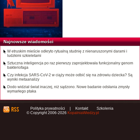
Najnowsze wiadomości
W etruskim mieście odkryto rytualną studnię z nienaruszonymi darami i
ludzkimi szkieletami
Sztuczna inteligencja po raz pierwszy zaprojektowała funkcjonalny genom
bakteriofaga
Czy infekcja SARS-CoV-2 w ciąży może odbić się na zdrowiu dziecka? Są
wyniki metaanalizy
Dodo widział świat inaczej, niż sądzono. Nowe badanie odsłania zmysły
wymarłego ptaka
Polityka prywatności
|
Kontakt
Szkolenia
© Copyright 2006-2026
KopalniaWiedzy.pl