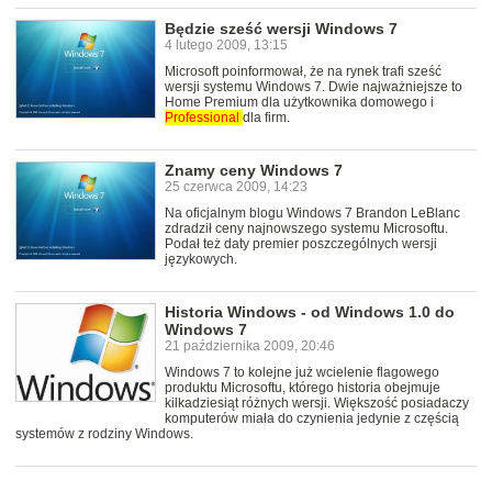
Będzie sześć wersji Windows 7
4 lutego 2009, 13:15
Microsoft poinformował, że na rynek trafi sześć
wersji systemu Windows 7. Dwie najważniejsze to
Home Premium dla użytkownika domowego i
Professional
dla firm.
Znamy ceny Windows 7
25 czerwca 2009, 14:23
Na oficjalnym blogu Windows 7 Brandon LeBlanc
zdradził ceny najnowszego systemu Microsoftu.
Podał też daty premier poszczególnych wersji
językowych.
Historia Windows - od Windows 1.0 do
Windows 7
21 października 2009, 20:46
Windows 7 to kolejne już wcielenie flagowego
produktu Microsoftu, którego historia obejmuje
kilkadziesiąt różnych wersji. Większość posiadaczy
komputerów miała do czynienia jedynie z częścią
systemów z rodziny Windows.