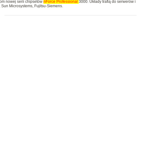
tom nowej serii chipsetów
nForce
Professional
3000. Układy trafią do serwerów i
M, Sun Microsystems, Fujitsu-Siemens.