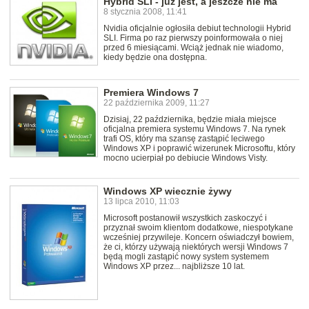
Hybrid SLI - już jest, a jeszcze nie ma
8 stycznia 2008, 11:41
Nvidia oficjalnie ogłosiła debiut technologii Hybrid
SLI. Firma po raz pierwszy poinformowała o niej
przed 6 miesiącami. Wciąż jednak nie wiadomo,
kiedy będzie ona dostępna.
Premiera Windows 7
22 października 2009, 11:27
Dzisiaj, 22 października, będzie miała miejsce
oficjalna premiera systemu Windows 7. Na rynek
trafi OS, który ma szansę zastąpić leciwego
Windows XP i poprawić wizerunek Microsoftu, który
mocno ucierpiał po debiucie Windows Visty.
Windows XP wiecznie żywy
13 lipca 2010, 11:03
Microsoft postanowił wszystkich zaskoczyć i
przyznał swoim klientom dodatkowe, niespotykane
wcześniej przywileje. Koncern oświadczył bowiem,
że ci, którzy używają niektórych wersji Windows 7
będą mogli zastąpić nowy system systemem
Windows XP przez... najbliższe 10 lat.