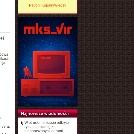
Patroni KopalniWiedzy
ej
ndows
kacji.
ncja
Najnowsze wiadomości
e
W etruskim mieście odkryto
rvera.
rytualną studnię z
nienaruszonymi darami i