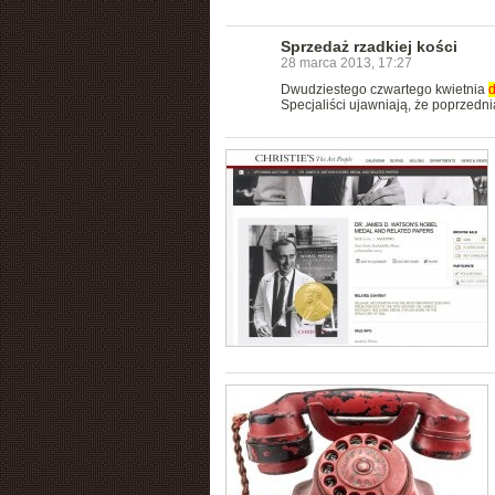
Sprzedaż rzadkiej kości
28 marca 2013, 17:27
Dwudziestego czwartego kwietnia
Specjaliści ujawniają, że poprzedni