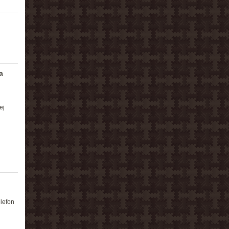
a
ej
elefon