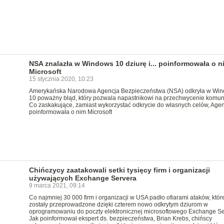
NSA znalazła w Windows 10 dziurę i... poinformowała o ni
Microsoft
15 stycznia 2020, 10:23
Amerykańska Narodowa Agencja Bezpieczeństwa (NSA) odkryła w Wi
10 poważny błąd, który pozwala napastnikowi na przechwycenie komuni
Co zaskakujące, zamiast wykorzystać odkrycie do własnych celów, Age
poinformowała o nim Microsoft
Chińczycy zaatakowali setki tysięcy firm i organizacji
używających Exchange Servera
9 marca 2021, 09:14
Co najmniej 30 000 firm i organizacji w USA padło ofiarami ataków, któr
zostały przeprowadzone dzięki czterem nowo odkrytym dziurom w
oprogramowaniu do poczty elektronicznej microsoftowego Exchange Se
Jak poinformował ekspert ds. bezpieczeństwa, Brian Krebs, chińscy