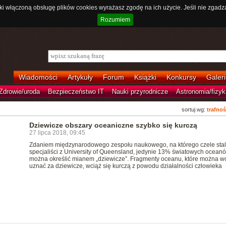
ki włączoną obsługę plików cookies wyrażasz zgodę na ich użycie. Jeśli nie zgadz
Rozumiem
Wiadomości
Artykuły
Forum
Książki
Konkursy
Galeri
Zdrowie/uroda
Bezpieczeństwo IT
Nauki przyrodnicze
Astronomia/fizyk
sortuj wg:
trafnoś
Dziewicze obszary oceaniczne szybko się kurczą
27 lipca 2018, 09:45
Zdaniem międzynarodowego zespołu naukowego, na którego czele stal
specjaliści z University of Queensland, jedynie 13% światowych ocean
można określić mianem „dziewicze”. Fragmenty oceanu, które można w
uznać za dziewicze, wciąż się kurczą z powodu działalności człowieka