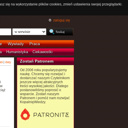
asz się na wykorzystanie plików cookies, zmień ustawienia swojej przeglądarki.
zaloguj się
e
Wywiady
Praca
a
Humanistyka
Ciekawostki
Zostań Patronem
ci
|
daty
Od 2006 roku popularyzujemy
naukę. Chcemy się rozwijać i
dostarczać naszym Czytelnikom
i
jeszcze więcej atrakcyjnych
ów
treści wysokiej jakości. Dlatego
ciąż
postanowiliśmy poprosić o
wsparcie. Zostań naszym
Patronem i pomóż nam rozwijać
KopalnięWiedzy.