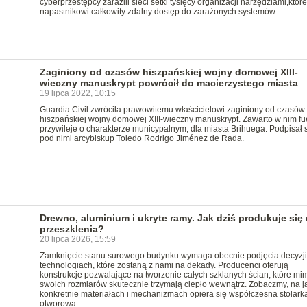
cyberprzestępcy zarazili sieci setki tysięcy organizacji narzędziami,któr
napastnikowi całkowity zdalny dostęp do zarażonych systemów.
Zaginiony od czasów hiszpańskiej wojny domowej XIII-
wieczny manuskrypt powrócił do macierzystego miasta
19 lipca 2022, 10:15
Guardia Civil zwróciła prawowitemu właścicielowi zaginiony od czasów
hiszpańskiej wojny domowej XIII-wieczny manuskrypt. Zawarto w nim fu
przywileje o charakterze municypalnym, dla miasta Brihuega. Podpisał 
pod nimi arcybiskup Toledo Rodrigo Jiménez de Rada.
Drewno, aluminium i ukryte ramy. Jak dziś produkuje się
przeszklenia?
20 lipca 2026, 15:59
Zamknięcie stanu surowego budynku wymaga obecnie podjęcia decyzji
technologiach, które zostaną z nami na dekady. Producenci oferują
konstrukcje pozwalające na tworzenie całych szklanych ścian, które mi
swoich rozmiarów skutecznie trzymają ciepło wewnątrz. Zobaczmy, na j
konkretnie materiałach i mechanizmach opiera się współczesna stolark
otworowa.