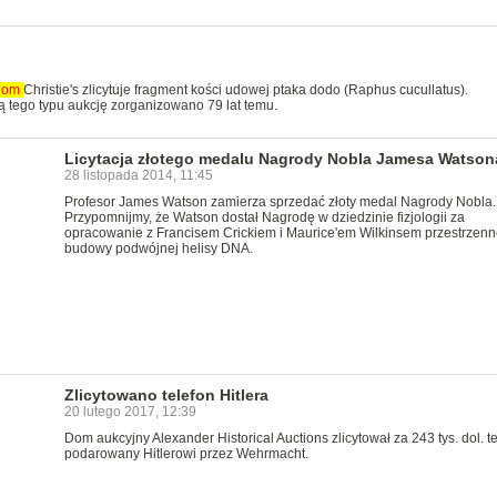
dom
Christie's zlicytuje fragment kości udowej ptaka dodo (Raphus cucullatus).
ą tego typu aukcję zorganizowano 79 lat temu.
Licytacja złotego medalu Nagrody Nobla Jamesa Watson
28 listopada 2014, 11:45
Profesor James Watson zamierza sprzedać złoty medal Nagrody Nobla.
Przypomnijmy, że Watson dostał Nagrodę w dziedzinie fizjologii za
opracowanie z Francisem Crickiem i Maurice'em Wilkinsem przestrzenn
budowy podwójnej helisy DNA.
Zlicytowano telefon Hitlera
20 lutego 2017, 12:39
Dom aukcyjny Alexander Historical Auctions zlicytował za 243 tys. dol. t
podarowany Hitlerowi przez Wehrmacht.