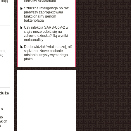
e dają
ludzkimi szkieletami
Sztuczna inteligencja po raz
pierwszy zaprojektowała
funkcjonalny genom
bakteriofaga
Czy infekcja SARS-CoV-2 w
ciąży może odbić się na
zdrowiu dziecka? Są wyniki
metaanalizy
Dodo widział świat inaczej, niż
ero,
sądzono. Nowe badanie
się
odsłania zmysły wymarłego
ptaka
 duże
 o
mo
akich
a