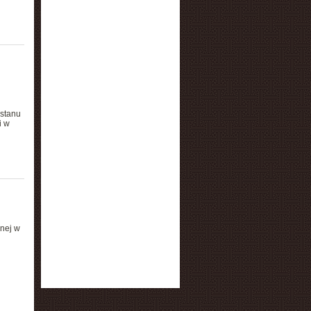
stanu
i w
anej w