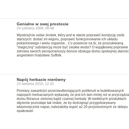
Genialne w swej prostocie
24 czerwca 2008, 00:48
Wyobraźcie sobie środek, który jest w stanie poprawić kondycję osób
starszych: dodać im wigoru, poprawić funkcjonowanie ich układu
pokarmowego i wielu organów... Co powiecie na to, że poszukiwaną
"magiczną" substancją może być zwykła woda? O wyjątkowej poprawie 
zdrowia swoich pensjonariuszy donosi obsługa domu spokojnej starośc
angielskim hrabstwie Suffolk.
Napój herbacie nierówny
23 sierpnia 2010, 12:32
Pomiary zawartości przeciwutleniających polifenoli w butelkowanych
napojach herbacianych wykazały, że jest ich tam mniej niż w przyrządz
domu filiżance zielonej bądź czarnej herbaty. W niektórych produktach
stężenie pozostaje tak niskie, że by doścignąć przygotowywany
własnoręcznie napar, należałoby wypić aż 20 przyniesionych ze sklepu
opakowań.