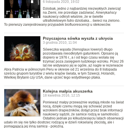
6 listopada 2020, 19:02
Dziobak, jedno z najbardziej niezwykłych zwierząt
na Ziemi, nie przestaje zadziwiać. Amerykańscy
naukowcy odkryli właśnie, że w świetle
ultrafioletowym futro dziobaka... świeci na zielono.
To pierwszy zarejestrowany przypadek biofluorescencji u stekowców.
Przyczajona sówka wyszła z ukrycia
3 grudnia 2010, 11:04
Sóweczka wąsata (Xenoglaux loweryi) długo
pozostawała nieodkrytym gatunkiem. Opisano ją
dopiero w 1976 r., a i od tego czasu wolała się
trzymać poza zasięgiem ludzkiego wzroku. Przez 26
lat nie widywano jej w ogóle, aż nagle w rezerwacie
Abra Patricia w północnym Peru w okresie od 21 września do 8 listopada
sześciu grupom turystów z wielu krajów świata, w tym Szwecji, Holandii,
Wielkiej Brytanii czy USA, dane ujrzeć tego wstydliwego ptaka.
Kolejna małpia akuszerka
18 kwietnia 2016, 12:15
Ponieważ małpy przeważnie wydają młode na świat
nocą, dzięki czemu mogą się schować przed
wzrokiem drapieżników, dotąd przez brak informacji
naukowcy sądzili, że samice rodzą w samotności.
Ostatnio jednak po kilkudziesięciu latach obserwacji
udało im się nie tylko dostrzec rodzącą w dzień rokselanę złocistą, ale i
pomagającą jej inną samicę - położną.