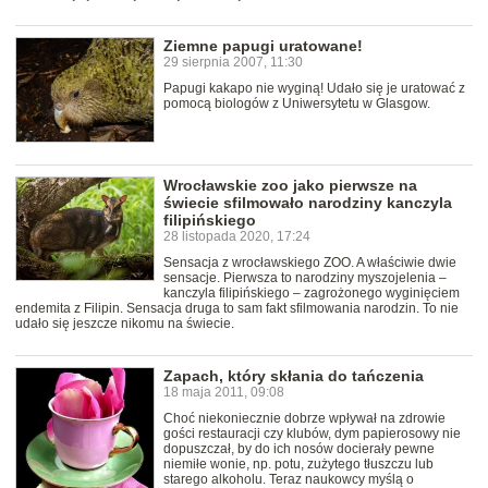
Ziemne papugi uratowane!
29 sierpnia 2007, 11:30
Papugi kakapo nie wyginą! Udało się je uratować z
pomocą biologów z Uniwersytetu w Glasgow.
Wrocławskie zoo jako pierwsze na
świecie sfilmowało narodziny kanczyla
filipińskiego
28 listopada 2020, 17:24
Sensacja z wrocławskiego ZOO. A właściwie dwie
sensacje. Pierwsza to narodziny myszojelenia –
kanczyla filipińskiego – zagrożonego wyginięciem
endemita z Filipin. Sensacja druga to sam fakt sfilmowania narodzin. To nie
udało się jeszcze nikomu na świecie.
Zapach, który skłania do tańczenia
18 maja 2011, 09:08
Choć niekoniecznie dobrze wpływał na zdrowie
gości restauracji czy klubów, dym papierosowy nie
dopuszczał, by do ich nosów docierały pewne
niemiłe wonie, np. potu, zużytego tłuszczu lub
starego alkoholu. Teraz naukowcy myślą o