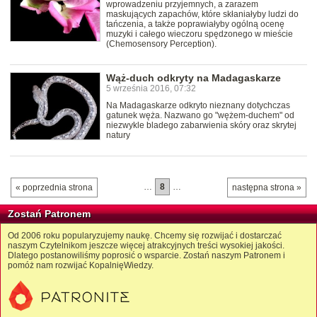
wprowadzeniu przyjemnych, a zarazem
maskujących zapachów, które skłaniałyby ludzi do
tańczenia, a także poprawiałyby ogólną ocenę
muzyki i całego wieczoru spędzonego w mieście
(Chemosensory Perception).
Wąż-duch odkryty na Madagaskarze
5 września 2016, 07:32
Na Madagaskarze odkryto nieznany dotychczas
gatunek węża. Nazwano go "wężem-duchem" od
niezwykle bladego zabarwienia skóry oraz skrytej
natury
…
8
…
« poprzednia strona
następna strona »
Zostań Patronem
Od 2006 roku popularyzujemy naukę. Chcemy się rozwijać i dostarczać
naszym Czytelnikom jeszcze więcej atrakcyjnych treści wysokiej jakości.
Dlatego postanowiliśmy poprosić o wsparcie. Zostań naszym Patronem i
pomóż nam rozwijać KopalnięWiedzy.