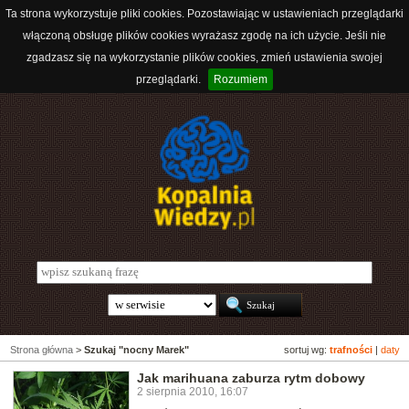
Ta strona wykorzystuje pliki cookies. Pozostawiając w ustawieniach przeglądarki
włączoną obsługę plików cookies wyrażasz zgodę na ich użycie. Jeśli nie
zgadzasz się na wykorzystanie plików cookies, zmień ustawienia swojej
przeglądarki.
Rozumiem
Strona główna
>
Szukaj "nocny Marek"
sortuj wg:
trafności
|
daty
Jak marihuana zaburza rytm dobowy
2 sierpnia 2010, 16:07