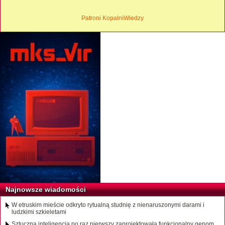
Patroni KopalniWiedzy
Najnowsze wiadomości
W etruskim mieście odkryto rytualną studnię z nienaruszonymi darami i
ludzkimi szkieletami
Sztuczna inteligencja po raz pierwszy zaprojektowała funkcjonalny genom