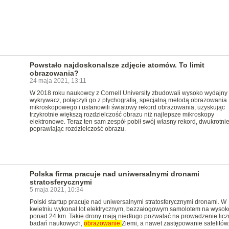
Powstało najdoskonalsze zdjęcie atomów. To limit
obrazowania?
24 maja 2021, 13:11
W 2018 roku naukowcy z Cornell University zbudowali wysoko wydajny
wykrywacz, połączyli go z ptychografią, specjalną metodą obrazowania
mikroskopowego i ustanowili światowy rekord obrazowania, uzyskując
trzykrotnie większą rozdzielczość obrazu niż najlepsze mikroskopy
elektronowe. Teraz ten sam zespół pobił swój własny rekord, dwukrotni
poprawiając rozdzielczość obrazu.
Polska firma pracuje nad uniwersalnymi dronami
stratosferycznymi
5 maja 2021, 10:34
Polski startup pracuje nad uniwersalnymi stratosferycznymi dronami. W
kwietniu wykonał lot elektrycznym, bezzałogowym samolotem na wysok
ponad 24 km. Takie drony mają niedługo pozwalać na prowadzenie lic
badań naukowych,
obrazowanie
Ziemi, a nawet zastępowanie satelitów