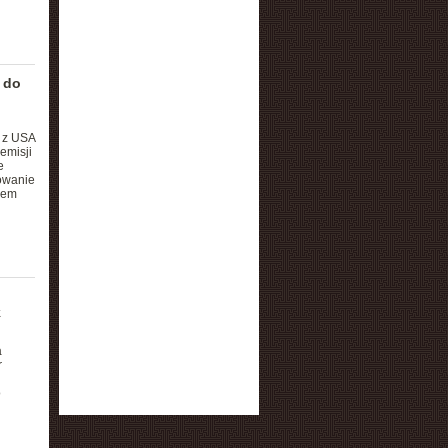
 do
i z USA
emisji
e
owanie
iem
k
a
r
o