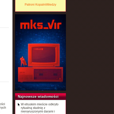
Patroni KopalniWiedzy
e
Najnowsze wiadomości
ości
W etruskim mieście odkryto
znych
rytualną studnię z
.
nienaruszonymi darami i