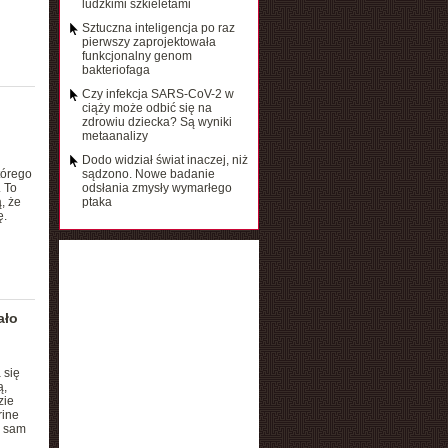
ludzkimi szkieletami
Sztuczna inteligencja po raz
pierwszy zaprojektowała
funkcjonalny genom
bakteriofaga
Czy infekcja SARS-CoV-2 w
ciąży może odbić się na
zdrowiu dziecka? Są wyniki
metaanalizy
Dodo widział świat inaczej, niż
tórego
sądzono. Nowe badanie
 To
odsłania zmysły wymarłego
, że
ptaka
ę.
ało
 się
ą,
zie
rine
ć sam