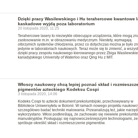
Dzięki pracy Wasilewskiego i Hu terahercowe kwantowe l
kaskadowe wyjdą poza laboratorium
20 listopada 2020, 11:25
Terahercowe lasery to niezwykle obiecujące urządzenia, które mogą zn
zastosowanie m.in. w obrazowaniu medycznym. Niestety, wymagają
olbrzymich systemów chłodzenia, przez co dotychczas można je było zn
jedynie w laboratoriach naukowych. Teraz może się to zmienić, a wszys
dzięki pracy zespołu naukowego kierowanego przez Zbiga Wasilewskie
kanadyjskiego University of Waterloo oraz Qing Hu z MIT.
Włoscy naukowcy chcą lepiej poznać skład i rozmieszcz
pigmentów azteckiego Kodeksu Cospi
3 listopada 2020, 14:06
Kodeks Cospi to aztecki dokument prekolumbijski, przechowywany w
Bibliotece Uniwersytetu w Bolonii. W ramach nowego projektu naukowc
szczegółowo badać techniki malowania. Przeanalizują też, jakie narzęd
wykorzystano. Włosi podkreślają, że zachowało się niewiele prekolumbi
manuskryptów. Posługując się najnowocześniejszymi technologiami, ze
spróbuje określić skład i rozmieszczenie pigmentów.