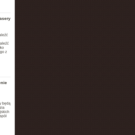
asery
aleźć
aleźć
tko
go z
enie
y będą
zia
jskich
spół