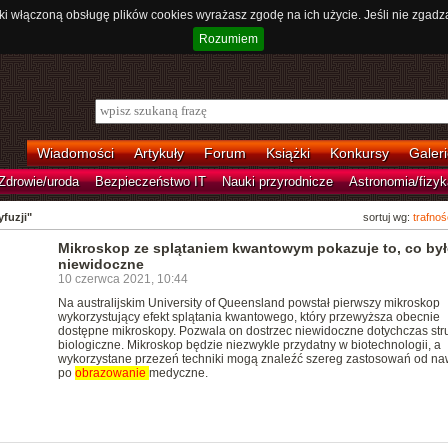
ki włączoną obsługę plików cookies wyrażasz zgodę na ich użycie. Jeśli nie zgadz
Rozumiem
Wiadomości
Artykuły
Forum
Książki
Konkursy
Galeri
Zdrowie/uroda
Bezpieczeństwo IT
Nauki przyrodnicze
Astronomia/fizyk
fuzji"
sortuj wg:
trafnoś
Mikroskop ze splątaniem kwantowym pokazuje to, co by
niewidoczne
10 czerwca 2021, 10:44
Na australijskim University of Queensland powstał pierwszy mikroskop
wykorzystujący efekt splątania kwantowego, który przewyższa obecnie
dostępne mikroskopy. Pozwala on dostrzec niewidoczne dotychczas stru
biologiczne. Mikroskop będzie niezwykle przydatny w biotechnologii, a
wykorzystane przezeń techniki mogą znaleźć szereg zastosowań od naw
po
obrazowanie
medyczne.