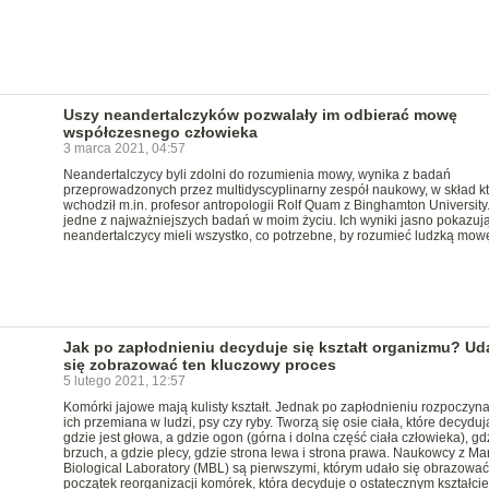
Uszy neandertalczyków pozwalały im odbierać mowę
współczesnego człowieka
3 marca 2021, 04:57
Neandertalczycy byli zdolni do rozumienia mowy, wynika z badań
przeprowadzonych przez multidyscyplinarny zespół naukowy, w skład k
wchodził m.in. profesor antropologii Rolf Quam z Binghamton University.
jedne z najważniejszych badań w moim życiu. Ich wyniki jasno pokazują
neandertalczycy mieli wszystko, co potrzebne, by rozumieć ludzką mow
Jak po zapłodnieniu decyduje się kształt organizmu? Ud
się zobrazować ten kluczowy proces
5 lutego 2021, 12:57
Komórki jajowe mają kulisty kształt. Jednak po zapłodnieniu rozpoczyna
ich przemiana w ludzi, psy czy ryby. Tworzą się osie ciała, które decyduj
gdzie jest głowa, a gdzie ogon (górna i dolna część ciała człowieka), gd
brzuch, a gdzie plecy, gdzie strona lewa i strona prawa. Naukowcy z Ma
Biological Laboratory (MBL) są pierwszymi, którym udało się obrazowa
początek reorganizacji komórek, która decyduje o ostatecznym kształcie