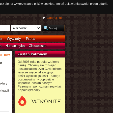
asz się na wykorzystanie plików cookies, zmień ustawienia swojej przeglądarki.
zaloguj się
e
Wywiady
Praca
a
Humanistyka
Ciekawostki
Zostań Patronem
ci
|
daty
Od 2006 roku popularyzujemy
ło
naukę. Chcemy się rozwijać i
dostarczać naszym Czytelnikom
jeszcze więcej atrakcyjnych
treści wysokiej jakości. Dlatego
postanowiliśmy poprosić o
wsparcie. Zostań naszym
ktury
Patronem i pomóż nam rozwijać
KopalnięWiedzy.
igacji