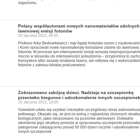
organizmu.
Polacy współautorami nowych nanomateriałów zdolnych
lawinowej emisji fotonów
25 stycznia 2021, 04:55
Profesor Artur Bednarkiewicz i mgr Agata Kotulska razem z naukowcam
i Korei opracowali nowe nanomateriały koloidalne zdolne do lawinowej 
fotonów. W procesie tym intensywność emisji wzrasta nieproporcjonalni
mocno w stosunku do intensywności pobudzenia – przypomina to zach
tranzystora albo zasadę działania lasera, ale odbywa się z wykorzystan
fotonów z zakresu bliskiej podczerwieni.
Zobrazowano zabójcę dzieci. Nadzieja na szczepionkę
przeciwko biegunce i udoskonalenie innych szczepione
15 stycznia 2021, 10:00
Szwedom udało się uzyskać niezwykle szczegółowy obraz adenowirus
jelitowego. Okazało się, że jest on jedną z najbardziej złożonych struktu
biologicznych, jakie obrazowano na poziomie atomowym. Dokładne
określenie jego struktury pomoże w opracowaniu szczepionki przeciwk
patogenowi zabijającemu ponad 50 000 dzieci rocznie i udoskonalenie
innych szczepionek